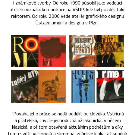
i známkové tvorby. Od roku 1990 působil jako vedoucí
ateliéru vizuální komunikace na VŠUP, kde byl později také
rektorem. Od roku 2006 vede ateliér grafického designu
Ústavu umění a designu v Plzni.
“Povaha jeho práce se nedá oddělit od člověka. Vstřícná
a přátelská, chytře jednoduchá až lakonická, v něčem
klasická, a přitom otevřená aktuálním podnětům a díky
tomu svěží, velkorysá a skromná, zdánlivě lehká, až snadná