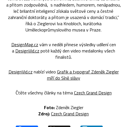
a přitom zodpovědná, s nadhledem, humorem, nenápadnou,
leč brilantní inteligencí získala světové ceny a čestné
zahraniční doktoráty a přitom je usazená v domácí tradici,”
říká o Zieglerovi Iva Knobloch, kurátorka
Uměleckoprůmyslového musea v Praze.
DesignMag.cz
vám v neděli přinese výsledky udílení cen
a
DesignVid.cz
poté každý den video medailonky všech
finalistů.
DesignVid.cz
nabízí video
Grafik a typograf Zdeněk Ziegler
míří do Síně slávy
Čtěte všechny články na téma
Czech Grand Design
Foto:
Zdeněk Ziegler
Zdroj:
Czech Grand Design