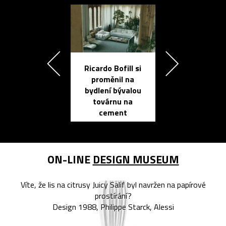
Ricardo Bofill si
Přichází ten
proměnil na
propracovan
bydlení bývalou
elektronic
továrnu na
zápisník
cement
reMarkable
ON-LINE
DESIGN MUSEUM
Víte, že lis na citrusy Juicy Salif byl navržen na papírové
prostírání?
Design 1988, Philippe Starck, Alessi