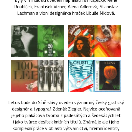
byly v minulosti uvedení například Jan Kaplický, René
Roubíček, František Vízner, Alena Adlerová, Stanislav
Lachman a vloni designérka hraček Libuše Niklová.
Letos bude do Síně slávy uveden významný český grafický
designér a typograf Zdeněk Ziegler. Nejvíce oceňovaná
je jeho plakátová tvorba z padesátých a šedesátých let
i jako tvůrce desítek knižních titulů. Známá je ale i jeho
komplexní práce v oblasti výtvarnictví, firemní identity