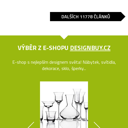
DALŠÍCH 11778 ČLÁNKŮ
VÝBĚR Z E-SHOPU
DESIGNBUY.CZ
E-shop s nejlepším designem světa! Nábytek, svítidla,
dekorace, sklo, šperky...