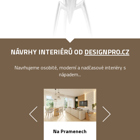
NÁVRHY INTERIÉRŮ OD
DESIGNPRO.CZ
Navrhujeme osobité, moderní a nadčasové interiéry s
nápadem...
náměstí Na Ba
Na Pramenech