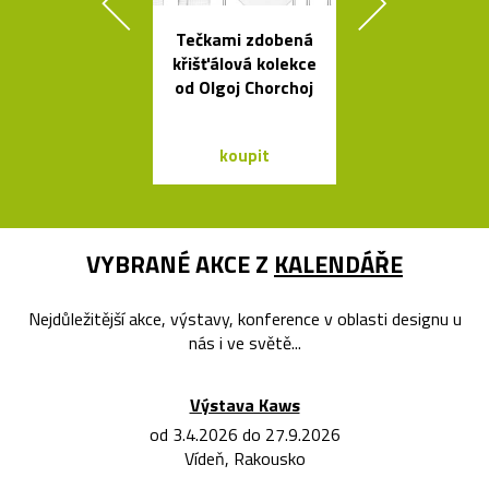
Tečkami zdobená
Svítící mrak 
křišťálová kolekce
XL od Fran
od Olgoj Chorchoj
Gehryho
koupit
koupit
VYBRANÉ AKCE Z
KALENDÁŘE
Nejdůležitější akce, výstavy, konference v oblasti designu u
nás i ve světě...
Výstava Kaws
od 3.4.2026 do 27.9.2026
Vídeň, Rakousko