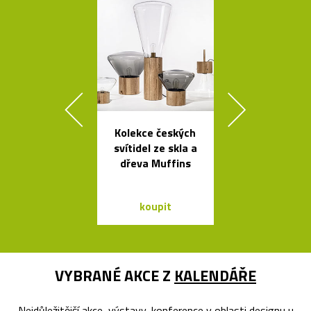
Kolekce českých
Geometric
svítidel ze skla a
tvarovaná sví
dřeva Muffins
Form
koupit
koupit
VYBRANÉ AKCE Z
KALENDÁŘE
Nejdůležitější akce, výstavy, konference v oblasti designu u