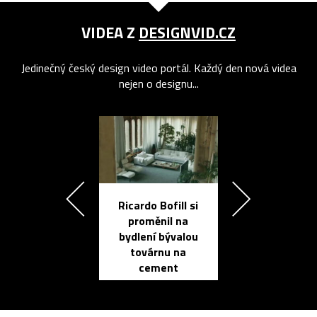
VIDEA Z
DESIGNVID.CZ
Jedinečný český design video portál. Každý den nová videa
nejen o designu...
Ricardo Bofill si
Přichází ten
proměnil na
propracovan
bydlení bývalou
elektronic
továrnu na
zápisník
cement
reMarkable