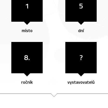
1
5
místo
dní
8.
?
ročník
vystavovatelů