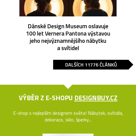
Dánské Design Museum oslavuje
100 let Vernera Pantona výstavou
jeho nejvýznamnějšího nábytku
a svítidel
DALŠÍCH 11776 ČLÁNKŮ
VÝBĚR Z E-SHOPU
DESIGNBUY.CZ
E-shop s nejlepším designem světa! Nábytek, svítidla,
dekorace, sklo, šperky...