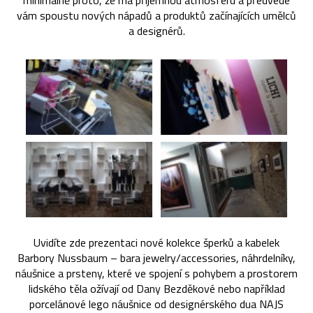
minimálně proto, že má příjemnou atmosféru a předvede
vám spoustu nových nápadů a produktů začínajících umělců
a designérů.
Uvidíte zde prezentaci nové kolekce šperků a kabelek
Barbory Nussbaum – bara jewelry/accessories, náhrdelníky,
náušnice a prsteny, které ve spojení s pohybem a prostorem
lidského těla ožívají od Dany Bezděkové nebo například
porcelánové lego náušnice od designérského dua NAJS