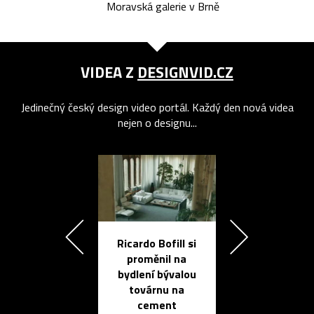
Moravská galerie v Brně
VIDEA Z
DESIGNVID.CZ
Jedinečný český design video portál. Každý den nová videa
nejen o designu...
Ricardo Bofill si
Přichází ten
proměnil na
propracovan
bydlení bývalou
elektronic
továrnu na
zápisník
cement
reMarkable