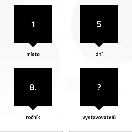
1
5
místo
dní
8.
?
ročník
vystavovatelů