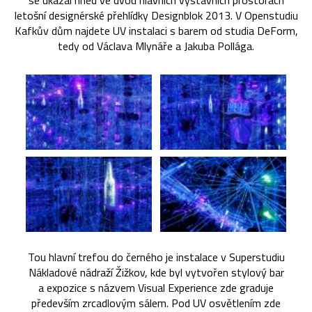
se ukázal hned ve dvou hlavních výstavních prostorách
letošní designérské přehlídky Designblok 2013. V Openstudiu
Kafkův dům najdete UV instalaci s barem od studia DeForm,
tedy od Václava Mlynáře a Jakuba Pollága.
Tou hlavní trefou do černého je instalace v Superstudiu
Nákladové nádraží Žižkov, kde byl vytvořen stylový bar
a expozice s názvem Visual Experience zde graduje
především zrcadlovým sálem. Pod UV osvětlením zde