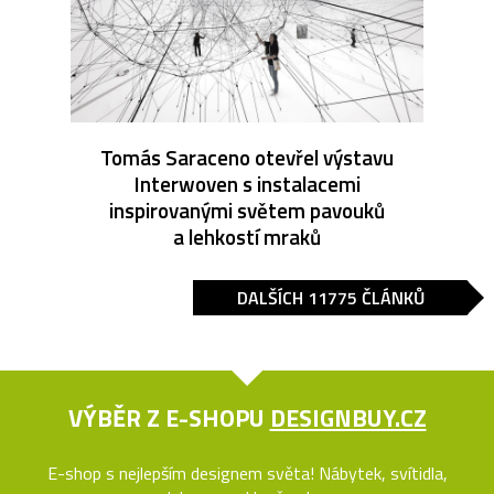
Tomás Saraceno otevřel výstavu
Interwoven s instalacemi
inspirovanými světem pavouků
a lehkostí mraků
DALŠÍCH 11775 ČLÁNKŮ
VÝBĚR Z E-SHOPU
DESIGNBUY.CZ
E-shop s nejlepším designem světa! Nábytek, svítidla,