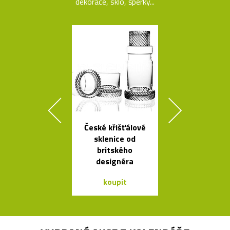
dekorace, sklo, šperky...
České křišťálové
Český set ka
sklenice od
se sklenic
britského
Ondine
designéra
koupit
koupit