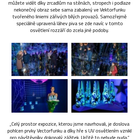
můžete vidět díky zrcadlům na stěnách, stropech i podlaze
nekonečný obraz sebe sama zabalený ve Vektorfunku
tvořeného liniemi zářivých bílých provazů. Samozřejmě
speciálně upravená láhev piva se zde navíc v tomto
osvětlení rozzáří do zcela jiné podoby.
„Celý prostor expozice, kterou jsme navrhovali, je doslova
pohlcen prvky Vectorfunku a díky hře s UV osvětlením vznikl
pro návštěvníky dokonalý zážitek. Určitě to nebude nuda,“