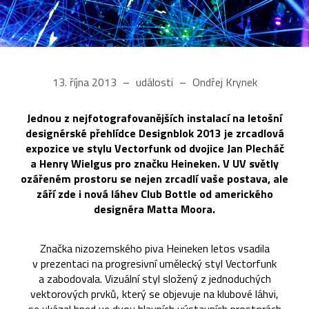
13. října 2013
události
Ondřej Krynek
Jednou z nejfotografovanějších instalací na letošní
designérské přehlídce Designblok 2013 je zrcadlová
expozice ve stylu Vectorfunk od dvojice Jan Plecháč
a Henry Wielgus pro značku Heineken. V UV světly
ozářeném prostoru se nejen zrcadlí vaše postava, ale
září zde i nová láhev Club Bottle od amerického
designéra Matta Moora.
Značka nizozemského piva Heineken letos vsadila
v prezentaci na progresivní umělecký styl Vectorfunk
a zabodovala. Vizuální styl složený z jednoduchých
vektorových prvků, který se objevuje na klubové láhvi,