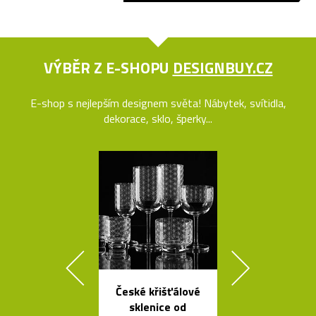
VÝBĚR Z E-SHOPU
DESIGNBUY.CZ
E-shop s nejlepším designem světa! Nábytek, svítidla,
dekorace, sklo, šperky...
České křišťálové
České
sklenice od
minimalisti