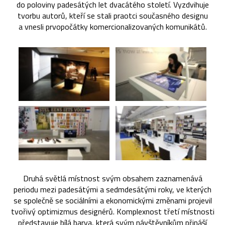
do poloviny padesátých let dvacátého století. Vyzdvihuje
tvorbu autorů, kteří se stali praotci současného designu
a vnesli prvopočátky komercionalizovaných komunikátů.
Druhá světlá místnost svým obsahem zaznamenává
periodu mezi padesátými a sedmdesátými roky, ve kterých
se společně se sociálními a ekonomickými změnami projevil
tvořivý optimizmus designérů. Komplexnost třetí místnosti
představuje bílá barva, která svým návštěvníkům přináší