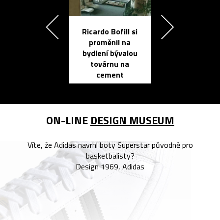
Ricardo Bofill si
Přichází ten
proměnil na
propracovan
bydlení bývalou
elektronic
továrnu na
zápisník
cement
reMarkable
ON-LINE
DESIGN MUSEUM
Víte, že Adidas navrhl boty Superstar původně pro
basketbalisty?
Design 1969, Adidas