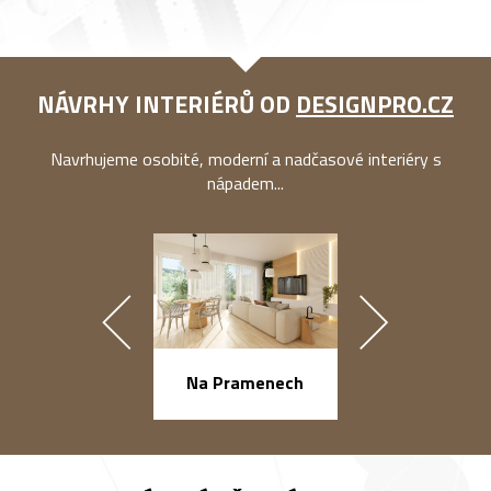
NÁVRHY INTERIÉRŮ OD
DESIGNPRO.CZ
Navrhujeme osobité, moderní a nadčasové interiéry s
nápadem...
náměstí Na Ba
Na Pramenech