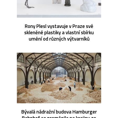
Rony Plesl vystavuje v Praze své
skleněné plastiky a vlastní sbírku
umění od různých výtvarníků
Bývalá nádražní budova Hamburger
Bahnhof se proměnila na krajinu ze