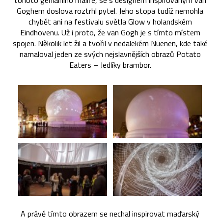
tohoto geniálního malíře, se s designem inspirovaným van
Goghem doslova roztrhl pytel. Jeho stopa tudíž nemohla
chybět ani na festivalu světla Glow v holandském
Eindhovenu. Už i proto, že van Gogh je s tímto místem
spojen. Několik let žil a tvořil v nedalekém Nuenen, kde také
namaloval jeden ze svých nejslavnějších obrazů Potato
Eaters – Jedlíky brambor.
A právě tímto obrazem se nechal inspirovat maďarský