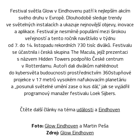
Festival světla Glow v Eindhovenu patří k nejlepším akcím
svého druhu v Evropě. Dlouhodobě sleduje trendy
ve světelných instalacích a ukazuje nejnovější objevy, inovace
a aplikace. Festival je nesmírně populární mezi širokou
veřejností a tento ročník navštívilo v týdnu
od 7. do 14. listopadu rekordních 730 tisíc diváků. Festivalu
se účastnila i česká skupina The Macula, jejíž prezentaci
s názvem Hidden Towers podpořilo České centrum
v Rotterdamu. Autoři dali divákům nahlédnout
do kybersvěta budoucnosti prostřednictvím 360stupňové
projekce v 17 metrů vysokém nafukovacím planetáriu
a „posunuli světelné umění zase o kus dál,” jak se vyjádřil
programový manažer festivalu Loek Sijbers.
Čtěte další články na téma
události
a
Eindhoven
Foto:
Glow Eindhoven
a Martin Peša
Zdroj:
Glow Eindhoven