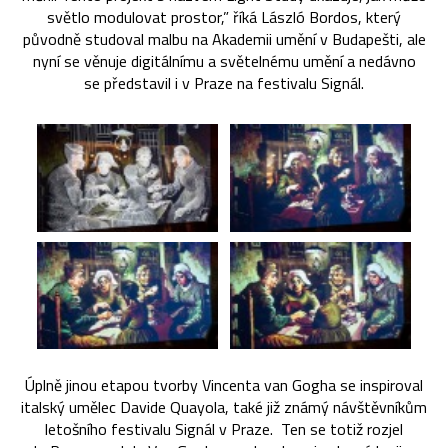
světlo modulovat prostor,” říká László Bordos, který
původně studoval malbu na Akademii umění v Budapešti, ale
nyní se věnuje digitálnímu a světelnému umění a nedávno
se představil i v Praze na festivalu Signál.
Úplně jinou etapou tvorby Vincenta van Gogha se inspiroval
italský umělec Davide Quayola, také již známý návštěvníkům
letošního festivalu Signál v Praze. Ten se totiž rozjel