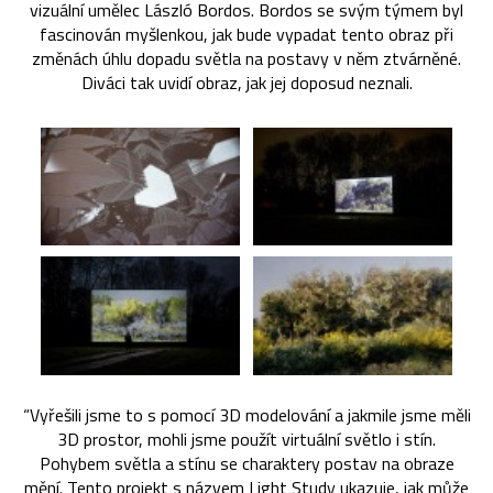
vizuální umělec László Bordos. Bordos se svým týmem byl
fascinován myšlenkou, jak bude vypadat tento obraz při
změnách úhlu dopadu světla na postavy v něm ztvárněné.
Diváci tak uvidí obraz, jak jej doposud neznali.
“Vyřešili jsme to s pomocí 3D modelování a jakmile jsme měli
3D prostor, mohli jsme použít virtuální světlo i stín.
Pohybem světla a stínu se charaktery postav na obraze
mění. Tento projekt s názvem Light Study ukazuje, jak může