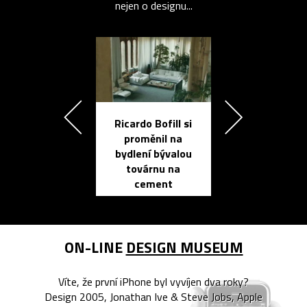
nejen o designu...
Ricardo Bofill si
Přichází ten
proměnil na
propracovan
bydlení bývalou
elektronic
továrnu na
zápisník
cement
reMarkable
ON-LINE
DESIGN MUSEUM
Víte, že první iPhone byl vyvíjen dva roky?
Design 2005, Jonathan Ive & Steve Jobs, Apple