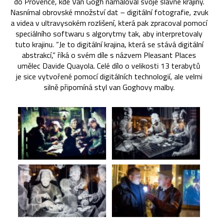
do Provence, kde Van Gogh namaloval svoje slavné krajiny.
Nasnímal obrovské množství dat – digitální fotografie, zvuk
a videa v ultravysokém rozlišení, která pak zpracoval pomocí
speciálního softwaru s algorytmy tak, aby interpretovaly
tuto krajinu. “Je to digitální krajina, která se stává digitální
abstrakcí,” říká o svém díle s názvem Pleasant Places
umělec Davide Quayola. Celé dílo o velikosti 13 terabytů
je sice vytvořené pomocí digitálních technologií, ale velmi
silně připomíná styl van Goghovy malby.