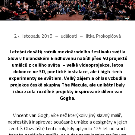
27. listopadu 2015
události
Jitka Prokopičová
Letošní desátý ročník mezinárodního festivalu světla
Glow v holandském Eindhovenu nabídl přes 40 projektů
umělců z celého světa – velké videoprojekce, letos
dokonce ve 3D, poetické instalace, ale i high-tech
experimenty se světlem. Velký zájem a ohlas vzbudila
projekce české skupiny The Macula, ale unikátní byly
i dva zcela rozdílné projekty inspirované dílem van
Gogha.
Vincent van Gogh, více než kterýkoliv jiný slavný malíř,
nepřestává inspirovat současné umělce a designéry v jejich
tvorbě. Obzvláště tento rok, kdy uplynulo 125 let od smrti