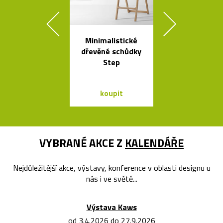
Minimalistické
České
dřevěné schůdky
minimalisti
Step
skleněné vázy
koupit
koupit
VYBRANÉ AKCE Z
KALENDÁŘE
Nejdůležitější akce, výstavy, konference v oblasti designu u
nás i ve světě...
Výstava Kaws
od 3.4.2026 do 27.9.2026