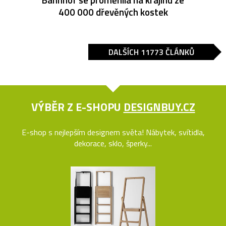
400 000 dřevěných kostek
DALŠÍCH 11773 ČLÁNKŮ
VÝBĚR Z E-SHOPU
DESIGNBUY.CZ
E-shop s nejlepším designem světa! Nábytek, svítidla,
dekorace, sklo, šperky...