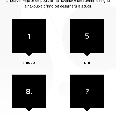
přípravě. Přijďte se podívat na novinky v kreativním designu
a nakoupit přímo od designérů a studií.
1
5
místo
dní
8.
?