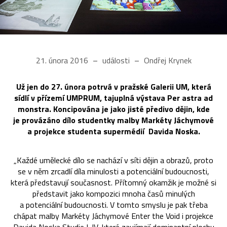
21. února 2016
události
Ondřej Krynek
Už jen do 27. února potrvá v pražské Galerii UM, která
sídlí v přízemí UMPRUM, tajuplná výstava Per astra ad
monstra. Koncipována je jako jisté předivo dějin, kde
je provázáno dílo studentky malby Markéty Jáchymové
a projekce studenta supermédií Davida Noska.
„Každé umělecké dílo se nachází v síti dějin a obrazů, proto
se v něm zrcadlí díla minulosti a potenciální budoucnosti,
která představují současnost. Přítomný okamžik je možné si
představit jako kompozici mnoha časů minulých
a potenciální budoucnosti. V tomto smyslu je pak třeba
chápat malby Markéty Jáchymové Enter the Void i projekce