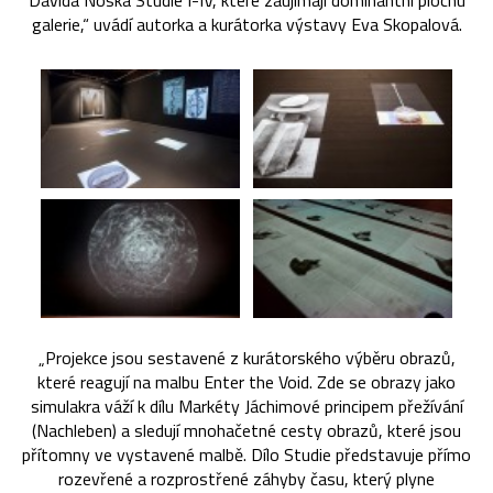
Davida Noska Studie I-IV, které zaujímají dominantní plochu
galerie,“ uvádí autorka a kurátorka výstavy Eva Skopalová.
„Projekce jsou sestavené z kurátorského výběru obrazů,
které reagují na malbu Enter the Void. Zde se obrazy jako
simulakra váží k dílu Markéty Jáchimové principem přežívání
(Nachleben) a sledují mnohačetné cesty obrazů, které jsou
přítomny ve vystavené malbě. Dílo Studie představuje přímo
rozevřené a rozprostřené záhyby času, který plyne