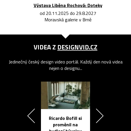
Výstava Liběna Rochová: Doteky
od 20.11.2025 do 29.8.2027
Moravská galerie v Brně
VIDEA Z
DESIGNVID.CZ
Jedinečný český design video portál. Každý den nová videa
nejen o designu...
Ricardo Bofill si
Přichází ten
proměnil na
propracovan