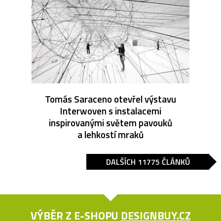
Tomás Saraceno otevřel výstavu
Interwoven s instalacemi
inspirovanými světem pavouků
a lehkostí mraků
DALŠÍCH 11775 ČLÁNKŮ
VÝBĚR Z E-SHOPU
DESIGNBUY.CZ