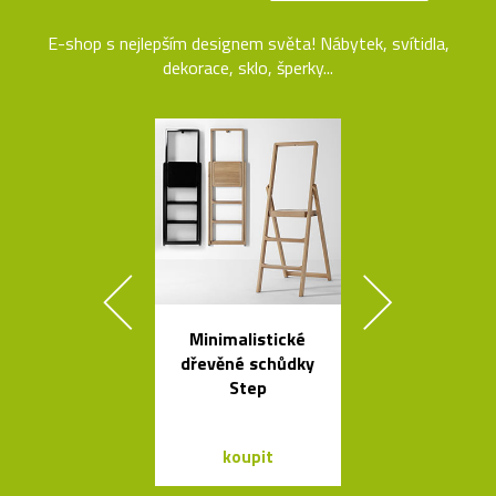
E-shop s nejlepším designem světa! Nábytek, svítidla,
dekorace, sklo, šperky...
Minimalistické
České křišťá
dřevěné schůdky
sklenice 
Step
britskéh
designér
koupit
koupit