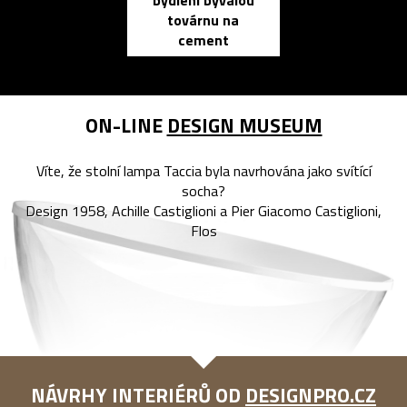
bydlení bývalou
elektronic
továrnu na
zápisník
cement
reMarkable
ON-LINE
DESIGN MUSEUM
Víte, že stolní lampa Taccia byla navrhována jako svítící
socha?
Design 1958, Achille Castiglioni a Pier Giacomo Castiglioni,
Flos
NÁVRHY INTERIÉRŮ OD
DESIGNPRO.CZ