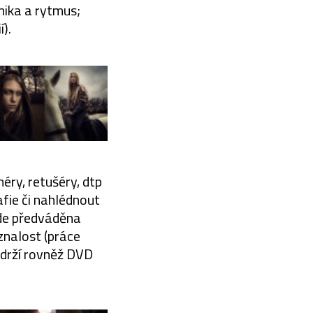
mika a rytmus;
).
éry, retušéry, dtp
afie či nahlédnout
ude předváděna
znalost (práce
bdrží rovněž DVD