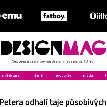
Nejčtenější český on-line design magazín, už 18 let…
architektura
interiér
produkty
móda
t
Petera odhalí taje působivých