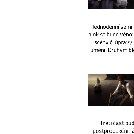
Jednodenní semin
blok se bude věnov
scény či úpravy 
umění. Druhým blo
Třetí část bu
postprodukční fá