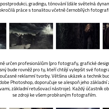
í postprodukci, gradingu, tónování (dále světelná dyna
okročilá práce s tonalitou včetně černobílých fotografií
ně určen profesionálům (pro fotografy, grafické design
sný bude rovněž pro ty, kteří chtějí vylepšit své fotogr
současné reklamní tvorby. Většina ukázek a technik b
obe Photoshop, doporučuje se alespoň jeho základní 
vami, základní retušovací nástroje). Každý účastník o
se zdroji ke všem probíraným fotografiím.