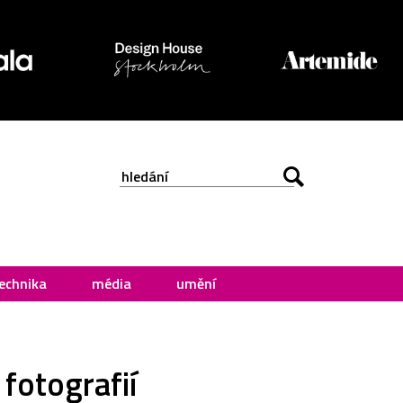
echnika
média
umění
 fotografií