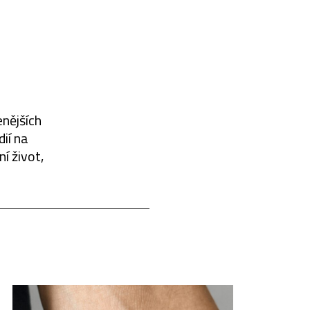
enějších
dií na
í život,