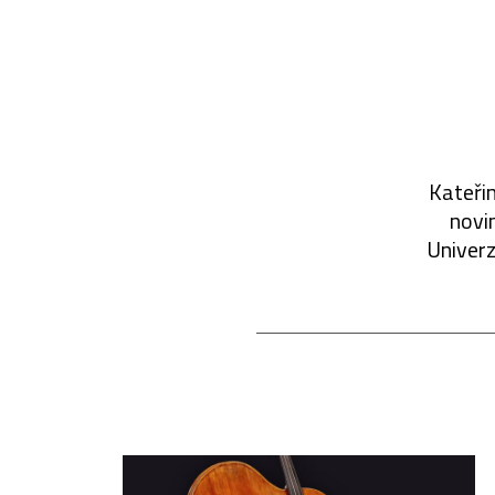
Kateřin
novin
Univerz