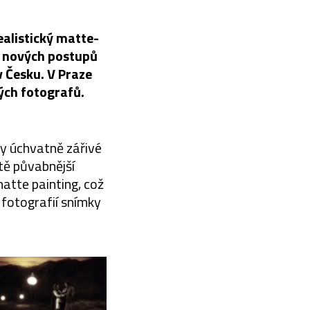
alistický matte-
ů nových postupů
v Česku. V Praze
ných fotografů.
aly úchvatně zářivé
ště půvabnější
atte painting, což
 fotografií snímky