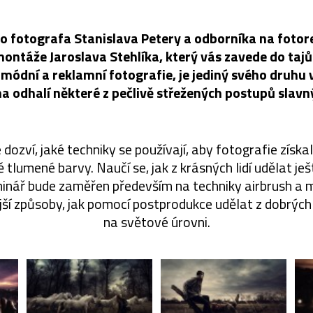
 fotografa Stanislava Petery a odborníka na fotore
montáže Jaroslava Stehlíka, který vás zavede do taj
módní a reklamní fotografie, je jediný svého druhu 
na odhalí některé z pečlivě střežených postupů slav
 dozví, jaké techniky se používají, aby fotografie získ
tlumené barvy. Naučí se, jak z krásných lidí udělat je
minář bude zaměřen především na techniky airbrush a m
jší způsoby, jak pomocí postprodukce udělat z dobrých
na světové úrovni.