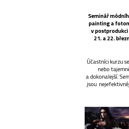
Seminář módního
painting a foto
v postprodukci 
21. a 22. břez
Účastníci kurzu se
nebo tajemně 
a dokonalejší. Se
jsou nejefektivně