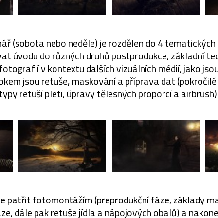
ář (sobota nebo neděle) je rozdělen do 4 tematických 
at úvodu do různých druhů postprodukce, základní teo
fotografií v kontextu dalších vizuálních médií, jako jso
kem jsou retuše, maskování a příprava dat (pokročil
typy retuší pleti, úpravy tělesných proporcí a airbrush)
de patřit fotomontážím (preprodukční fáze, základy ma
ze, dále pak retuše jídla a nápojových obalů) a nakon