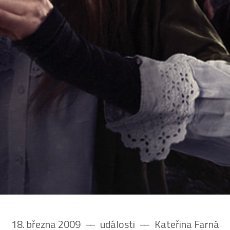
18. března 2009
––
události
––
Kateřina Farná