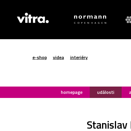
e-shop
videa
interiéry
homepage
události
Stanislav 