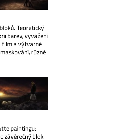
bloků. Teoretický
rii barev, vyvážení
u film a výtvarné
é maskování, různé
.
tte paintingu;
ec závěrečný blok