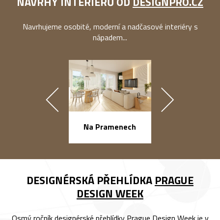
NÁVRHY INTERIÉRŮ OD
DESIGNPRO.CZ
Navrhujeme osobité, moderní a nadčasové interiéry s
nápadem...
náměstí Na Ba
Na Pramenech
DESIGNÉRSKÁ PŘEHLÍDKA
PRAGUE
DESIGN WEEK
Osmý ročník designérské přehlídky Prague Design Week je v