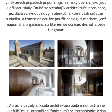
v některých případech připomínající zemský povrch, jako jsou
kupříkladu skály. Druhé se vztahují k architektuře intervence,
jež dává vzniknout novým objektům, které však srůstají
s okolím. V tomto ohledu lze použít analogii s mechem, jenž
napomáhá organismu, na kterém se udržuje, dýchat a tedy
fungovat.
„V práci s detaily si každá architektura žádá mnohostranně
uvažující mysl, promýšlení funkce, místa, technologie; jedna