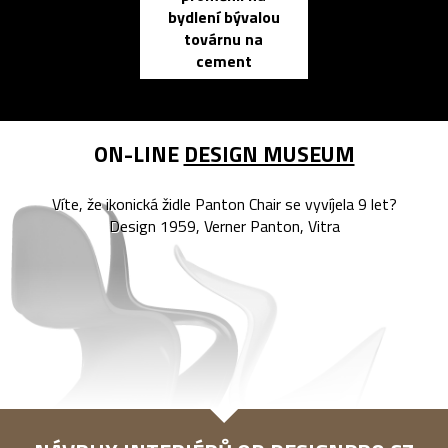
bydlení bývalou
elektronic
továrnu na
zápisník
cement
reMarkable
ON-LINE
DESIGN MUSEUM
Víte, že ikonická židle Panton Chair se vyvíjela 9 let?
Design 1959, Verner Panton, Vitra