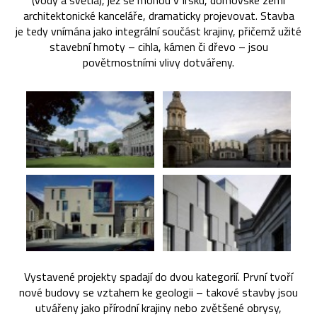
(vody a světla), jež se mohou v Irsku, domovské zemi
architektonické kanceláře, dramaticky projevovat. Stavba
je tedy vnímána jako integrální součást krajiny, přičemž užité
stavební hmoty – cihla, kámen či dřevo – jsou
povětrnostními vlivy dotvářeny.
Vystavené projekty spadají do dvou kategorií. První tvoří
nové budovy se vztahem ke geologii – takové stavby jsou
utvářeny jako přírodní krajiny nebo zvětšené obrysy,