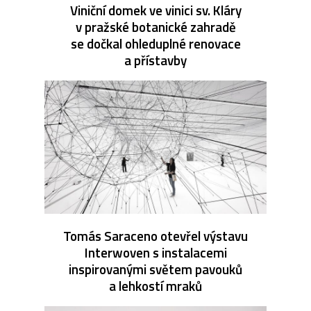
Viniční domek ve vinici sv. Kláry
v pražské botanické zahradě
se dočkal ohleduplné renovace
a přístavby
Tomás Saraceno otevřel výstavu
Interwoven s instalacemi
inspirovanými světem pavouků
a lehkostí mraků