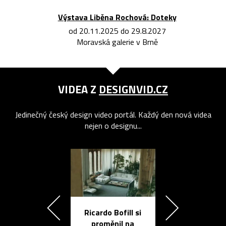
Výstava Liběna Rochová: Doteky
od 20.11.2025 do 29.8.2027
Moravská galerie v Brně
VIDEA Z
DESIGNVID.CZ
Jedinečný český design video portál. Každý den nová videa
nejen o designu...
Ricardo Bofill si
Přichází ten
proměnil na
propracovan