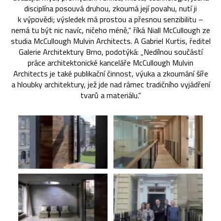
disciplína posouvá druhou, zkoumá její povahu, nutí ji
k výpovědi; výsledek má prostou a přesnou senzibilitu –
nemá tu být nic navíc, ničeho méně,“ říká Niall McCullough ze
studia McCullough Mulvin Architects. A Gabriel Kurtis, ředitel
Galerie Architektury Brno, podotýká: „Nedílnou součástí
práce architektonické kanceláře McCullough Mulvin
Architects je také publikační činnost, výuka a zkoumání šíře
a hloubky architektury, jež jde nad rámec tradičního vyjádření
tvarů a materiálu.“