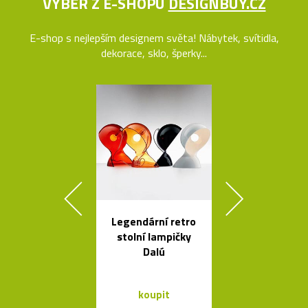
VÝBĚR Z E-SHOPU
DESIGNBUY.CZ
E-shop s nejlepším designem světa! Nábytek, svítidla,
dekorace, sklo, šperky...
Legendární retro
Ručně vyro
stolní lampičky
dřevěné soš
Dalú
Dánska
koupit
koupit