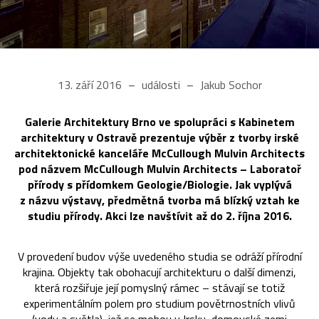
13. září 2016
události
Jakub Sochor
Galerie Architektury Brno ve spolupráci s Kabinetem
architektury v Ostravě prezentuje výběr z tvorby irské
architektonické kanceláře McCullough Mulvin Architects
pod názvem McCullough Mulvin Architects – Laboratoř
přírody s přídomkem Geologie/Biologie. Jak vyplývá
z názvu výstavy, předmětná tvorba má blízký vztah ke
studiu přírody. Akci lze navštívit až do 2. října 2016.
V provedení budov výše uvedeného studia se odráží přírodní
krajina. Objekty tak obohacují architekturu o další dimenzi,
která rozšiřuje její pomyslný rámec – stávají se totiž
experimentálním polem pro studium povětrnostních vlivů