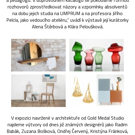
a pedagogů. V doprovodném katalogu se pokoušíme formou
rozhovorů zprostředkovat názory a vzpomínky absolventů
na dobu jejich studia na UMPRUM a na profesora Jiřího
Pelcla, jako vedoucího ateliéru,“ uvádí k výstavě její kurátorky
Alena Štěrbová a Klára Peloušková.
V expozici navržené v architektuře od Gold Medal Studio
najdeme výtvory od dnes již známých designérů jako Radim
Babák, Zuzana Bošková, Ondřej Červený, Kristýna Fránková,