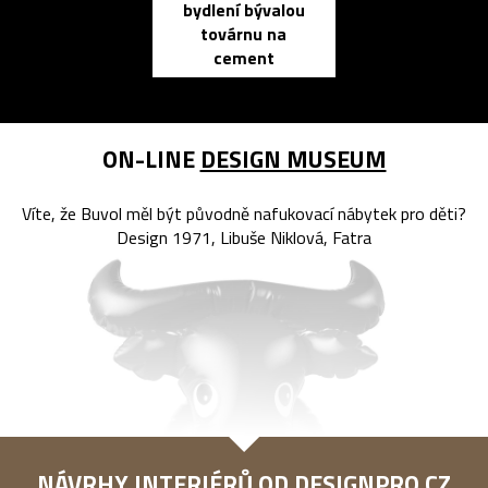
bydlení bývalou
elektronic
továrnu na
zápisník
cement
reMarkable
ON-LINE
DESIGN MUSEUM
Víte, že Buvol měl být původně nafukovací nábytek pro děti?
Design 1971, Libuše Niklová, Fatra
NÁVRHY INTERIÉRŮ OD
DESIGNPRO.CZ