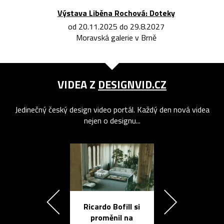
Výstava Liběna Rochová: Doteky
od 20.11.2025 do 29.8.2027
Moravská galerie v Brně
VIDEA Z
DESIGNVID.CZ
Jedinečný český design video portál. Každý den nová videa
nejen o designu...
Ricardo Bofill si
Přichází ten
proměnil na
propracovan