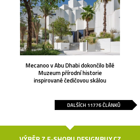
Mecanoo v Abu Dhabi dokončilo bílé
Muzeum přírodní historie
inspirované čedičovou skálou
DALŠÍCH 11776 ČLÁNKŮ
VÝBĚR Z E-SHOPU
DESIGNBUY.CZ