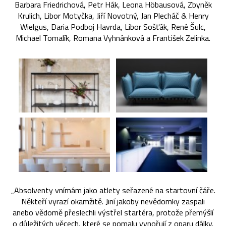
Barbara Friedrichová, Petr Hák, Leona Höbausová, Zbyněk
Krulich, Libor Motyčka, Jiří Novotný, Jan Plecháč & Henry
Wielgus, Daria Podboj Havrda, Libor Sošťák, René Šulc,
Michael Tomalík, Romana Vyhnánková a František Zelinka.
„Absolventy vnímám jako atlety seřazené na startovní čáře.
Někteří vyrazí okamžitě. Jiní jakoby nevědomky zaspali
anebo vědomě přeslechli výstřel startéra, protože přemýšlí
o důležitých věcech, které se pomalu vynořují z oparu dálky.