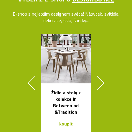
E-shop s nejlepším designem světa! Nábytek, svítidla,
dekorace, sklo, šperky...
Židle a stoly z
Nehořlav
kolekce In
schránky na k
Between od
od počítačů 
&Tradition
koupit
koupit