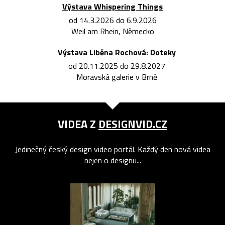
Výstava Whispering Things
od 14.3.2026 do 6.9.2026
Weil am Rhein, Německo
Výstava Liběna Rochová: Doteky
od 20.11.2025 do 29.8.2027
Moravská galerie v Brně
VIDEA Z
DESIGNVID.CZ
Jedinečný český design video portál. Každý den nová videa
nejen o designu...