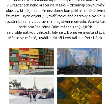
v Drážďanech nebo kráter na Měsíci – zkoumají polyfunkční
objekty, které jsou spíše než domy kompaktními městskými
čtvrtěmi. Tyto objekty vytváří izolované ostrovy a ovlivňují
rozsáhlá území v pozitivním i negativním smyslu. Vznikla tak
série prací na téma Dům město zabývajících
se problematikou velikosti, kdy se z Domu ve městě stává
Město ve městě,“ uvádí kurátoři Leoš Válka a Petr Hájek.