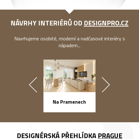
NÁVRHY INTERIÉRŮ OD
DESIGNPRO.CZ
Navrhujeme osobité, moderní a nadčasové interiéry s
nápadem...
náměstí Na Ba
Na Pramenech
DESIGNÉRSKÁ PŘEHLÍDKA
PRAGUE