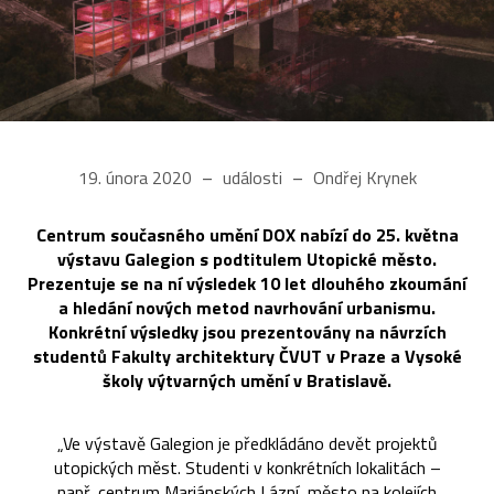
19. února 2020
události
Ondřej Krynek
Centrum současného umění DOX nabízí do 25. května
výstavu Galegion s podtitulem Utopické město.
Prezentuje se na ní výsledek 10 let dlouhého zkoumání
a hledání nových metod navrhování urbanismu.
Konkrétní výsledky jsou prezentovány na návrzích
studentů Fakulty architektury ČVUT v Praze a Vysoké
školy výtvarných umění v Bratislavě.
„Ve výstavě Galegion je předkládáno devět projektů
utopických měst. Studenti v konkrétních lokalitách –
např. centrum Mariánských Lázní, město na kolejích