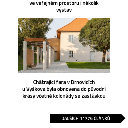
ve veřejném prostoru i několik
výstav
Chátrající fara v Drnovicích
u Vyškova byla obnovena do původní
krásy včetně kolonády se zastávkou
DALŠÍCH 11776 ČLÁNKŮ