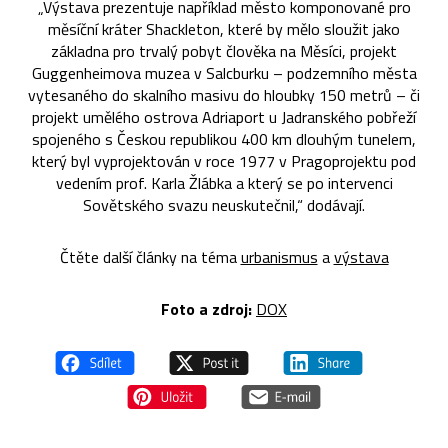
„Výstava prezentuje například město komponované pro
měsíční kráter Shackleton, které by mělo sloužit jako
základna pro trvalý pobyt člověka na Měsíci, projekt
Guggenheimova muzea v Salcburku – podzemního města
vytesaného do skalního masivu do hloubky 150 metrů – či
projekt umělého ostrova Adriaport u Jadranského pobřeží
spojeného s Českou republikou 400 km dlouhým tunelem,
který byl vyprojektován v roce 1977 v Pragoprojektu pod
vedením prof. Karla Žlábka a který se po intervenci
Sovětského svazu neuskutečnil,“ dodávají.
Čtěte další články na téma
urbanismus
a
výstava
Foto a zdroj:
DOX