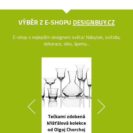
VÝBĚR Z E-SHOPU
DESIGNBUY.CZ
E-shop s nejlepším designem světa! Nábytek, svítidla,
dekorace, sklo, šperky...
Tečkami zdobená
Kolekce čes
křišťálová kolekce
svítidel ze s
od Olgoj Chorchoj
dřeva Muff