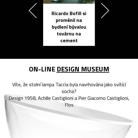
Ricardo Bofill si
Přichází ten
proměnil na
propracovan
bydlení bývalou
elektronic
továrnu na
zápisník
cement
reMarkable
ON-LINE
DESIGN MUSEUM
Víte, že stolní lampa Taccia byla navrhována jako svítící
socha?
Design 1958, Achille Castiglioni a Pier Giacomo Castiglioni,
Flos