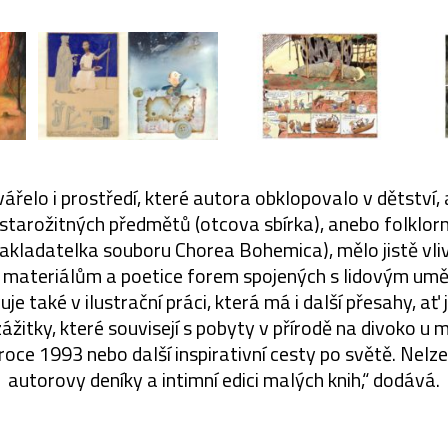
ářelo i prostředí, které autora obklopovalo v dětství, a
starožitných předmětů (otcova sbírka), anebo folklor
akladatelka souboru Chorea Bohemica), mělo jistě vliv 
 materiálům a poetice forem spojených s lidovým umě
je také v ilustrační práci, která má i další přesahy, ať j
zážitky, které souvisejí s pobyty v přírodě na divoko u m
oce 1993 nebo další inspirativní cesty po světě. Nelz
autorovy deníky a intimní edici malých knih,“ dodává.