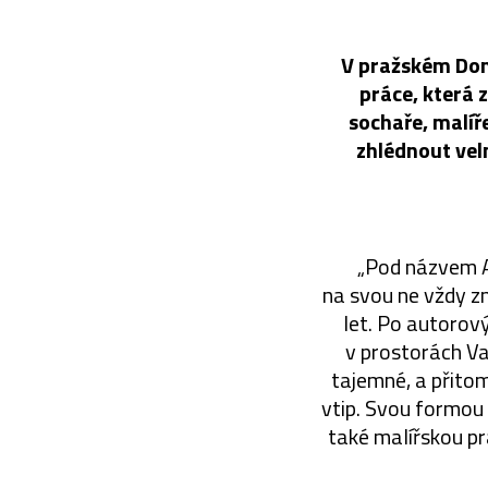
V pražském Dom
práce, která 
sochaře, malíř
zhlédnout velm
„Pod názvem A 
na svou ne vždy z
let. Po autorov
v prostorách Va
tajemné, a přitom
vtip. Svou formou s
také malířskou pr