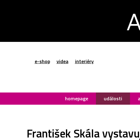
e-shop
videa
interiéry
homepage
události
František Skála vystavuj