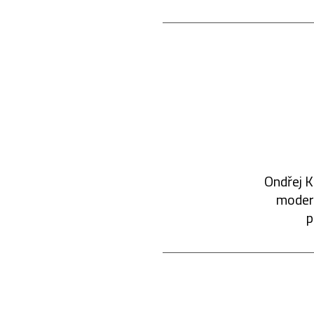
Ondřej K
modern
p