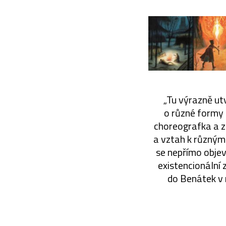
„Tu výrazně utv
o různé formy 
choreografka a z
a vztah k různým
se nepřímo objevu
existencionální 
do Benátek v r