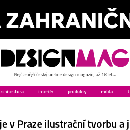
Nejčtenější český on-line design magazín, už 18 let…
architektura
interiér
produkty
móda
t
e v Praze ilustrační tvorbu a 