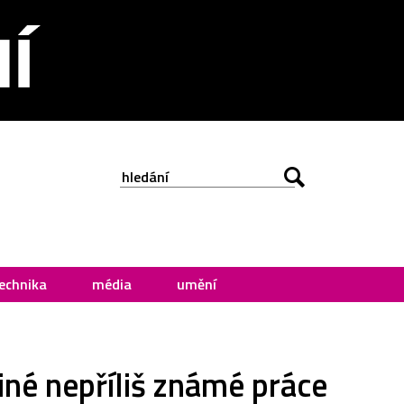
echnika
média
umění
jiné nepříliš známé práce