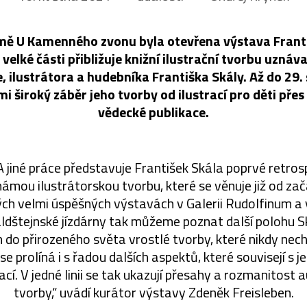
ě U Kamenného zvonu byla otevřena výstava Františ
z velké části přibližuje knižní ilustrační tvorbu uzná
e, ilustrátora a hudebníka Františka Skály. Až do 29.
i široký záběr jeho tvorby od ilustrací pro děti pře
vědecké publikace.
jiné práce představuje František Skála poprvé retros
námou ilustrátorskou tvorbu, které se věnuje již od z
ých velmi úspěšných výstavách v Galerii Rudolfinum a v
ldštejnské jízdárny tak můžeme poznat další polohu S
 do přirozeného světa vrostlé tvorby, které nikdy nec
e prolíná i s řadou dalších aspektů, které souvisejí s 
ací. V jedné linii se tak ukazují přesahy a rozmanitost
tvorby,“ uvádí kurátor výstavy Zdeněk Freisleben.