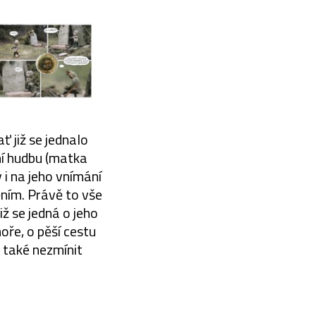
ť již se jednalo
ní hudbu (matka
i na jeho vnímání
ním. Právě to vše
iž se jedná o jeho
oře, o pěší cestu
e také nezmínit