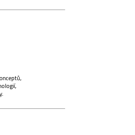
konceptů,
ologií,
y.