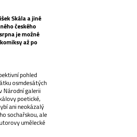
ek Skála a jiné
vaného českého
 srpna je možné
s komiksy až po
pektivní pohled
ačátku osmdesátých
 Národní galerii
kálovy poetické,
hybí ani neokázalý
jeho sochařskou, ale
 autorovy umělecké