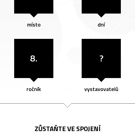
místo
dní
8.
?
ročník
vystavovatelů
ZŮSTAŇTE VE SPOJENÍ