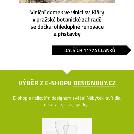
Viniční domek ve vinici sv. Kláry
v pražské botanické zahradě
se dočkal ohleduplné renovace
a přístavby
DALŠÍCH 11774 ČLÁNKŮ
VÝBĚR Z E-SHOPU
DESIGNBUY.CZ
E-shop s nejlepším designem světa! Nábytek, svítidla,
dekorace, sklo, šperky...