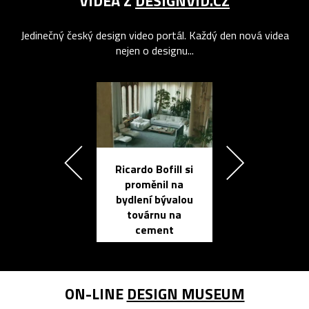
VIDEA Z
DESIGNVID.CZ
Jedinečný český design video portál. Každý den nová videa
nejen o designu...
Ricardo Bofill si
Přichází ten
proměnil na
propracovan
bydlení bývalou
elektronic
továrnu na
zápisník
cement
reMarkable
ON-LINE
DESIGN MUSEUM