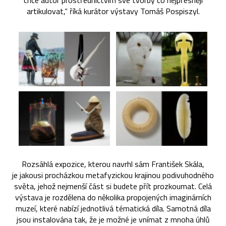
chce autor prostřednictvím své tvorby co nejpřesněji
artikulovat,“ říká kurátor výstavy Tomáš Pospiszyl.
Rozsáhlá expozice, kterou navrhl sám František Skála,
je jakousi procházkou metafyzickou krajinou podivuhodného
světa, jehož nejmenší část si budete přít prozkoumat. Celá
výstava je rozdělena do několika propojených imaginárních
muzeí, které nabízí jednotlivá tématická díla. Samotná díla
jsou instalována tak, že je možné je vnímat z mnoha úhlů