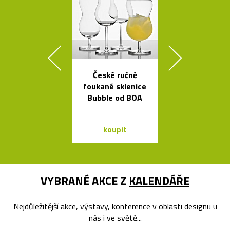
České ručně
Křišťálová sví
foukané sklenice
ve tvaru ob
Bubble od BOA
bublin
koupit
koupit
VYBRANÉ AKCE Z
KALENDÁŘE
Nejdůležitější akce, výstavy, konference v oblasti designu u
nás i ve světě...