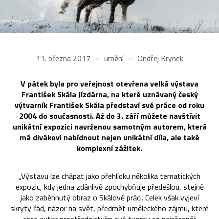
11. března 2017
umění
Ondřej Krynek
V pátek byla pro veřejnost otevřena velká výstava
František Skála Jízdárna, na které uznávaný český
výtvarník František Skála představí své práce od roku
2004 do současnosti. Až do 3. září můžete navštívit
unikátní expozici navrženou samotným autorem, která
má divákovi nabídnout nejen unikátní díla, ale také
komplexní zážitek.
„Výstavu lze chápat jako přehlídku několika tematických
expozic, kdy jedna zdánlivě zpochybňuje předešlou, stejně
jako zaběhnutý obraz o Skálově práci. Celek však vyjeví
skrytý řád, názor na svět, předmět uměleckého zájmu, které