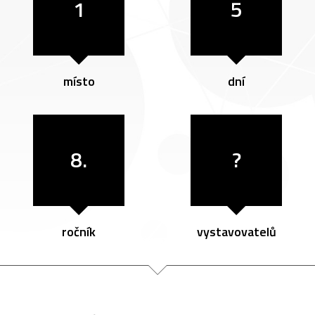
1
5
místo
dní
8.
?
ročník
vystavovatelů