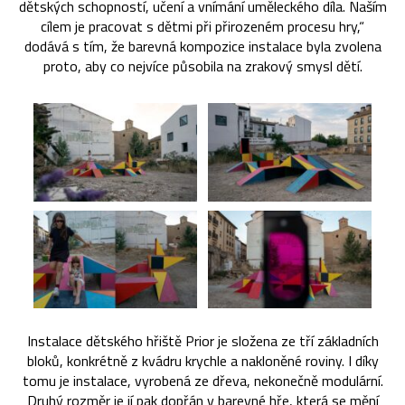
dětských schopností, učení a vnímání uměleckého díla. Naším
cílem je pracovat s dětmi při přirozeném procesu hry,“
dodává s tím, že barevná kompozice instalace byla zvolena
proto, aby co nejvíce působila na zrakový smysl dětí.
Instalace dětského hřiště Prior je složena ze tří základních
bloků, konkrétně z kvádru krychle a nakloněné roviny. I díky
tomu je instalace, vyrobená ze dřeva, nekonečně modulární.
Druhý rozměr je jí pak dopřán v barevné hře, která se mění