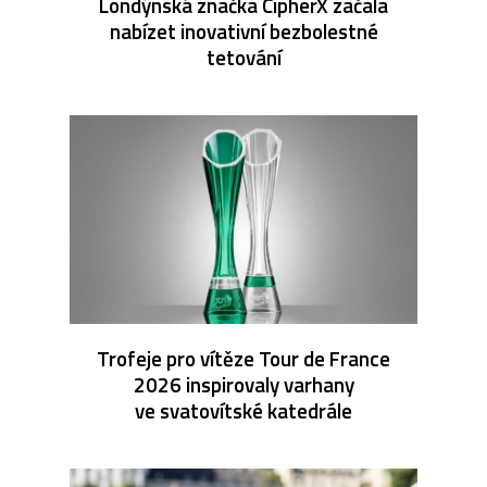
Londýnská značka CipherX začala
nabízet inovativní bezbolestné
tetování
Trofeje pro vítěze Tour de France
2026 inspirovaly varhany
ve svatovítské katedrále