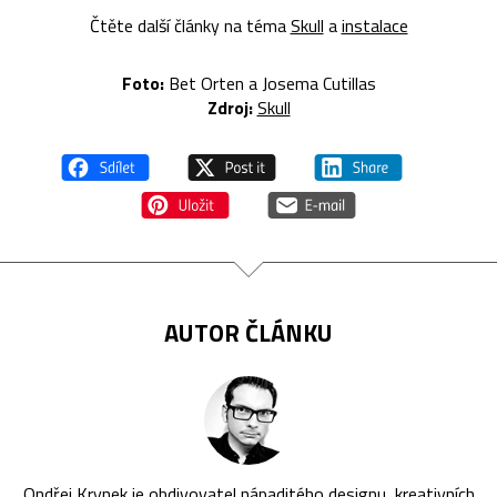
Čtěte další články na téma
Skull
a
instalace
Foto:
Bet Orten a Josema Cutillas
Zdroj:
Skull
AUTOR ČLÁNKU
Ondřej Krynek je obdivovatel nápaditého designu, kreativních