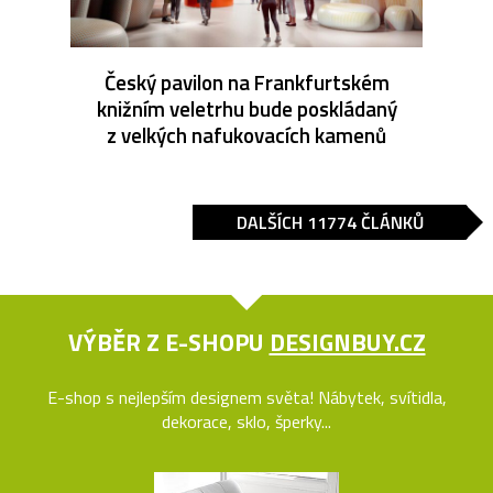
Český pavilon na Frankfurtském
knižním veletrhu bude poskládaný
z velkých nafukovacích kamenů
DALŠÍCH 11774 ČLÁNKŮ
VÝBĚR Z E-SHOPU
DESIGNBUY.CZ
E-shop s nejlepším designem světa! Nábytek, svítidla,
dekorace, sklo, šperky...