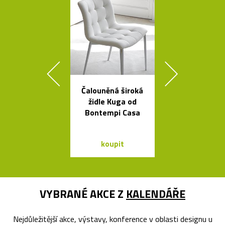
Čalouněná široká
Španělsk
židle Kuga od
minimalisti
Bontempi Casa
svítidla od A
koupit
koupit
VYBRANÉ AKCE Z
KALENDÁŘE
Nejdůležitější akce, výstavy, konference v oblasti designu u