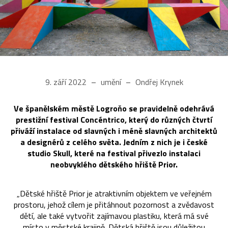
9. září 2022
umění
Ondřej Krynek
Ve španělském městě Logroňo se pravidelně odehrává
prestižní festival Concéntrico, který do různých čtvrtí
přiváží instalace od slavných i méně slavných architektů
a designérů z celého světa. Jedním z nich je i české
studio Skull, které na festival přivezlo instalaci
neobvyklého dětského hřiště Prior.
„Dětské hřiště Prior je atraktivním objektem ve veřejném
prostoru, jehož cílem je přitáhnout pozornost a zvědavost
dětí, ale také vytvořit zajímavou plastiku, která má své
místo v městské krajině. Dětská hřiště jsou důležitou