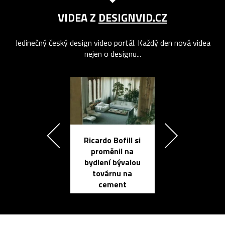
VIDEA Z
DESIGNVID.CZ
Jedinečný český design video portál. Každý den nová videa
nejen o designu...
Ricardo Bofill si
Přichází ten
proměnil na
propracovan
bydlení bývalou
elektronic
továrnu na
zápisník
cement
reMarkable