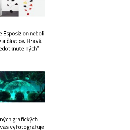
e Esposizion neboli
y a částice. Hravá
nedotknutelných”
sných grafických
 vás vyfotografuje