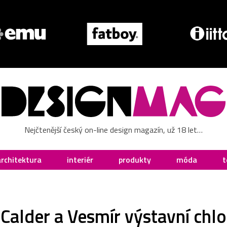
Nejčtenější český on-line design magazín, už 18 let…
architektura
interiér
produkty
móda
t
Calder a Vesmír výstavní ch