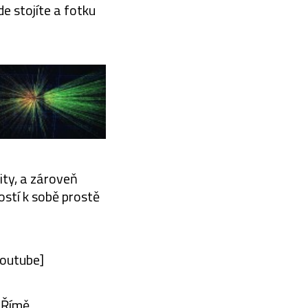
e stojíte a fotku
ity, a zároveň
stí k sobě prostě
outube]
 Římě