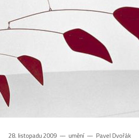
28. listopadu 2009
––
umění
––
Pavel Dvořák