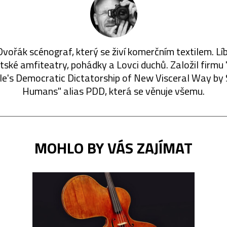
vořák scénograf, který se živí komerčním textilem. Lí
ské amfiteatry, pohádky a Lovci duchů. Založil firmu
e's Democratic Dictatorship of New Visceral Way by
Humans" alias PDD, která se věnuje všemu.
MOHLO BY VÁS ZAJÍMAT