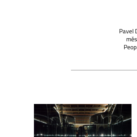
Pavel D
měst
Peopl