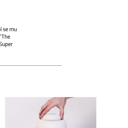
bí se mu
 "The
 Super