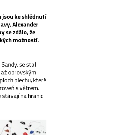
 jsou ke shlédnutí
tavy, Alexander
by se zdálo, že
ských možností.
 Sandy, se stal
y až obrovským
ploch plechu, které
ároveň s větrem.
e stávají na hranici