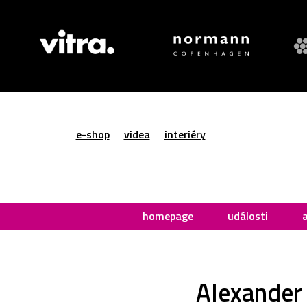
e-shop
videa
interiéry
homepage
události
Alexander 