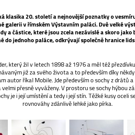
 klasika 20. století a nejnovější poznatky o vesmíru
né galerii v římském Výstavním paláci. Dvě velké výs
y a částice, které jsou zcela nezávislé a skoro jako 
 do jednoho paláce, odkrývají společně hranice lid
er, který žil v letech 1898 až 1976 a měl též přezdívku
návaným již za svého života a to především díky někd
 autor říkal Mobile. Jde především o sochy z drátů a 
 velmi přesně vyváženy. V prostoru se sochy hýbou z
y je i její umístění a tedy i její stín. Těžké kusy oceli s
rovnováhy zdánlivě lehké jako pírka.