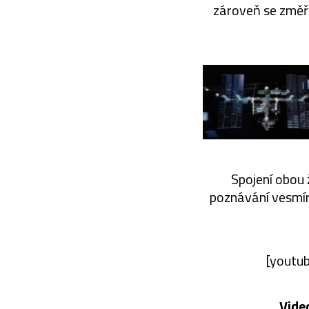
zároveň se změře
Spojení obou 
poznávání vesmír
[youtu
Vide