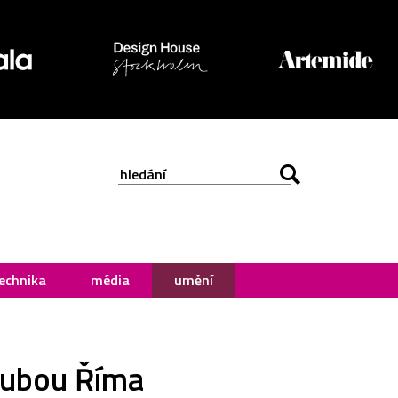
echnika
média
umění
loubou Říma