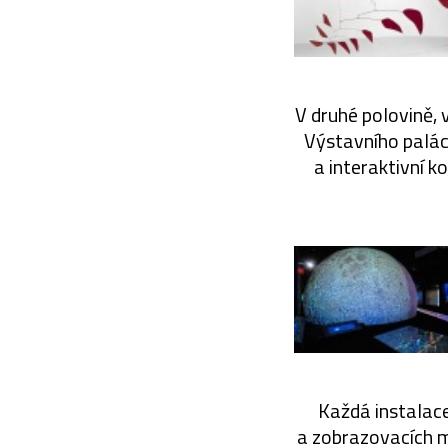
V druhé polovině,
Výstavního paláce
a interaktivní 
Každá instalace
a zobrazovacích m