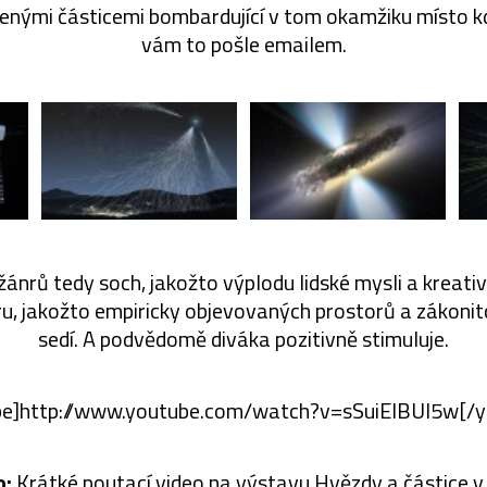
nými částicemi bombardující v tom okamžiku místo kd
vám to pošle emailem.
žánrů tedy soch, jakožto výplodu lidské mysli a kreativ
u, jakožto empiricky objevovaných prostorů a zákonito
sedí. A podvědomě diváka pozitivně stimuluje.
be]http://www.youtube.com/watch?v=sSuiEIBUI5w[/y
o:
Krátké poutací video na výstavu Hvězdy a částice v