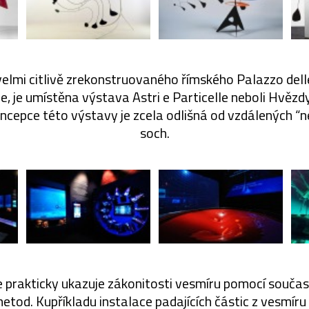
 velmi citlivě zrekonstruovaného římského
Palazzo dell
, je umístěna výstava Astri e Particelle neboli Hvězd
koncepce této výstavy je zcela odlišná od vzdálených “
soch.
 prakticky ukazuje zákonitosti vesmíru pomocí souča
etod. Kupříkladu instalace padajících částic z vesmíru