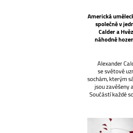
Americká umělecká
společně v jed
Calder a Hvězd
náhodně hozené
Alexander Cald
se světově uz
sochám, kterým sám
jsou zavěšeny a
Součástí každé soch