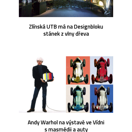
Zlínská UTB má na Designbloku
stánek z vlny dřeva
Andy Warhol na výstavě ve Vídni
s masmédii a auty