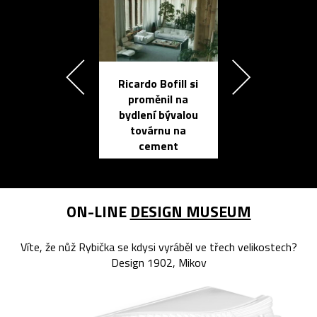
Ricardo Bofill si
Přichází ten
proměnil na
propracovan
bydlení bývalou
elektronic
továrnu na
zápisník
cement
reMarkable
ON-LINE
DESIGN MUSEUM
Víte, že nůž Rybička se kdysi vyráběl ve třech velikostech?
Design 1902, Mikov