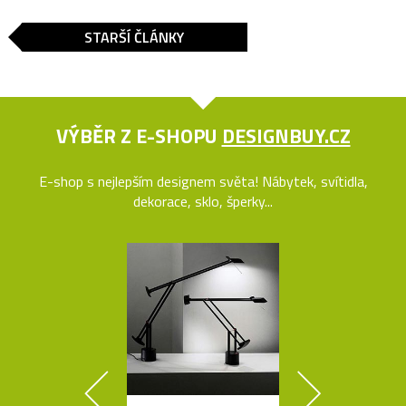
STARŠÍ ČLÁNKY
VÝBĚR Z E-SHOPU
DESIGNBUY.CZ
E-shop s nejlepším designem světa! Nábytek, svítidla,
dekorace, sklo, šperky...