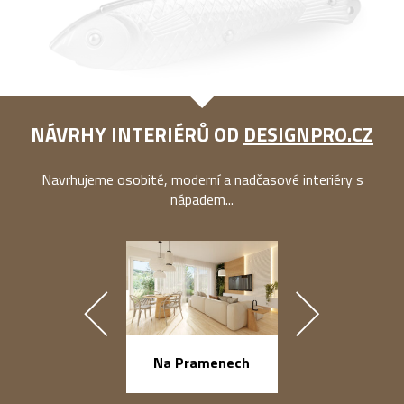
NÁVRHY INTERIÉRŮ OD
DESIGNPRO.CZ
Navrhujeme osobité, moderní a nadčasové interiéry s
nápadem...
náměstí Na Ba
Na Pramenech