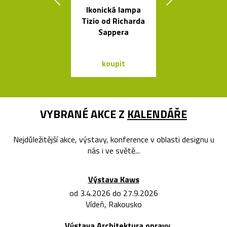
Ikonická lampa
Český set ka
Tizio od Richarda
se sklenic
Sappera
Ondine
koupit
koupit
VYBRANÉ AKCE Z
KALENDÁŘE
Nejdůležitější akce, výstavy, konference v oblasti designu u
nás i ve světě...
Výstava Kaws
od 3.4.2026 do 27.9.2026
Vídeň, Rakousko
Výstava Architektura opravy