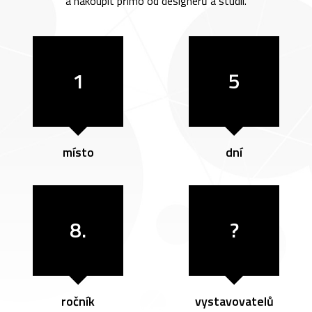
a nakoupit přímo od designérů a studií.
1
5
místo
dní
8.
?
ročník
vystavovatelů