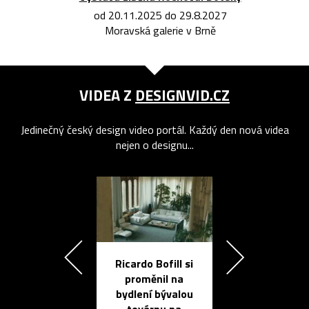
od 20.11.2025 do 29.8.2027
Moravská galerie v Brně
VIDEA Z
DESIGNVID.CZ
Jedinečný český design video portál. Každý den nová videa
nejen o designu...
Ricardo Bofill si
Přichází ten
proměnil na
propracovan
bydlení bývalou
elektronic
továrnu na
zápisník