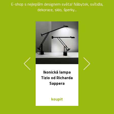
E-shop s nejlepším designem světa! Nábytek, svítidla,
dekorace, sklo, šperky...
Ikonická lampa
Ikonická kol
Tizio od Richarda
lamp Tolome
Sappera
Artemid
koupit
koupit