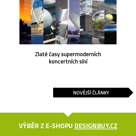
Zlaté časy supermoderních
koncertních síní
NOVĚJŠÍ ČLÁNKY
VÝBĚR Z E-SHOPU
DESIGNBUY.CZ