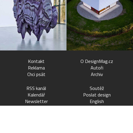
Kontakt
O DesignMag.cz
Reklama
Autoři
Chci psát
Archiv
RSS kanál
Soutěž
Kalendář
Poslat design
Newsletter
English
© DesignMag.cz – Všechna práva vyhrazena – 2007–2026 – ISSN
2464-6202.
Bez povolení redakce je další publikace obsahu