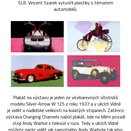
SLR. Vincent Szarek vytvořil plastiky s tématem
automobilů.
Plakát na výstavu je jeden ze vícebarevných sítotisků
modelu Silver-Arrow W 125 z roku 1937 a v ulicích Vídně
je vidět v nadlidské velikosti na kulatých stojanech. Zatímco
výstava Changing Channels nabízí plakát, kde na bílém pozadí
stojí Andy Warhol s televizí v ruce. Tedy v ulicích Vídně
můžete naráz vidět jak samotného Andy Warhola tak jeho