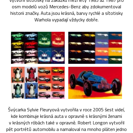
vytvořil sítotisky na zakázku mezi lety 1985 až 1987 pro
osm modelů vozů Mercedes-Benz aby zdokumentoval
historii značky. Auta jsou krásná, barvy rychlé a sítotisky
Warhola vypadají vždycky dobře.
Švýcarka Sylvie Fleuryová vytvořila v roce 2005 šest videí,
kde kombinuje krásná auta v opravně s krásnými ženami
v krásných róbách také v opravně. Robert Longon vytvořil
pět portrétů automobilu a namaloval na mnoho pláten jedno