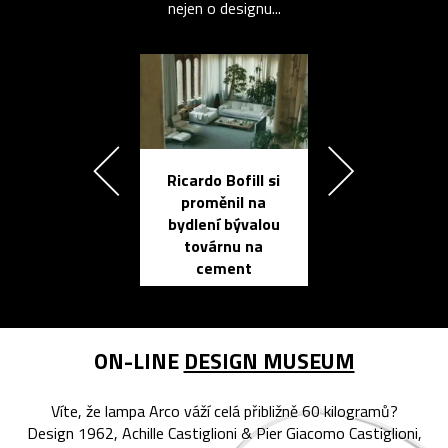
nejen o designu...
Ricardo Bofill si
Přichází ten
proměnil na
propracovan
bydlení bývalou
elektronic
továrnu na
zápisník
cement
reMarkable
ON-LINE
DESIGN MUSEUM
Víte, že lampa Arco váží celá přibližně 60 kilogramů?
Design 1962, Achille Castiglioni & Pier Giacomo Castiglioni,