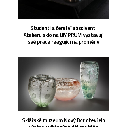
Studenti a čerství absolventi
Ateliéru sklo na UMPRUM vystavují
své práce reagující na proměny
Sklářské muzeum Nový Bor otevřelo
výstavu vítězných děl soutěže