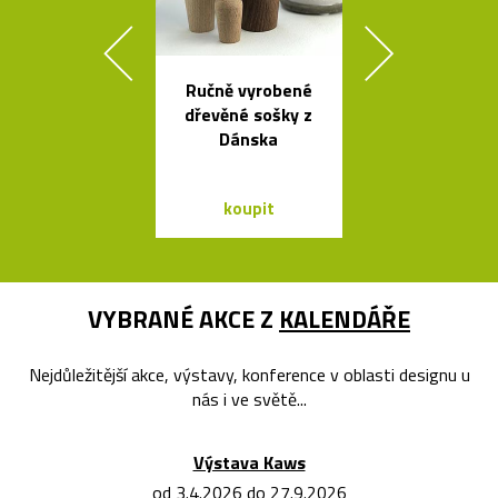
Ručně vyrobené
Nezávadné l
dřevěné sošky z
na vodu od K
Dánska
Rashida
koupit
koupit
VYBRANÉ AKCE Z
KALENDÁŘE
Nejdůležitější akce, výstavy, konference v oblasti designu u
nás i ve světě...
Výstava Kaws
od 3.4.2026 do 27.9.2026