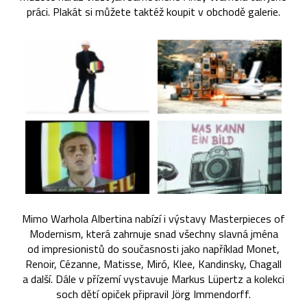
práci. Plakát si můžete taktéž koupit v obchodě galerie.
Mimo Warhola Albertina nabízí i výstavy Masterpieces of
Modernism, která zahrnuje snad všechny slavná jména
od impresionistů do současnosti jako například Monet,
Renoir, Cézanne, Matisse, Miró, Klee, Kandinsky, Chagall
a další. Dále v přízemí vystavuje Markus Lüpertz a kolekci
soch dětí opiček připravil Jörg Immendorff.