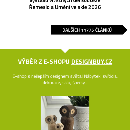
Řemeslo a Umění ve skle 2026
DALŠÍCH 11775 ČLÁNKŮ
VÝBĚR Z E-SHOPU
DESIGNBUY.CZ
E-shop s nejlepším designem světa! Nábytek, svítidla,
dekorace, sklo, šperky...