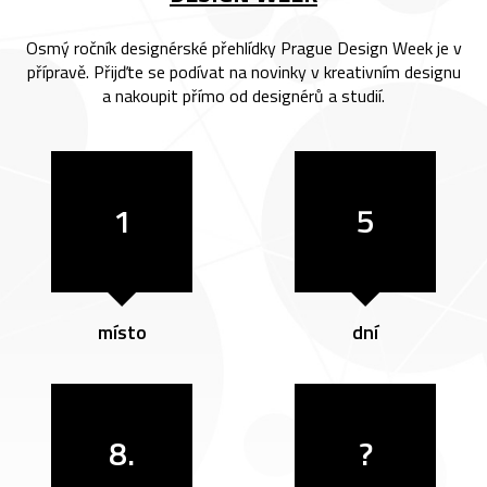
Osmý ročník designérské přehlídky Prague Design Week je v
přípravě. Přijďte se podívat na novinky v kreativním designu
a nakoupit přímo od designérů a studií.
1
5
místo
dní
8.
?