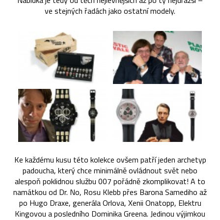
Nabídka je tedy od těch nejlevnějších až po ty nejdražší –
ve stejných řadách jako ostatní modely.
Ke každému kusu této kolekce ovšem patří jeden archetyp
padoucha, který chce minimálně ovládnout svět nebo
alespoň poklidnou službu 007 pořádně zkomplikovat! A to
namátkou od Dr. No, Rosu Klebb přes Barona Samediho až
po Hugo Draxe, generála Orlova, Xenii Onatopp, Elektru
Kingovou a posledního Dominika Greena. Jedinou výjimkou