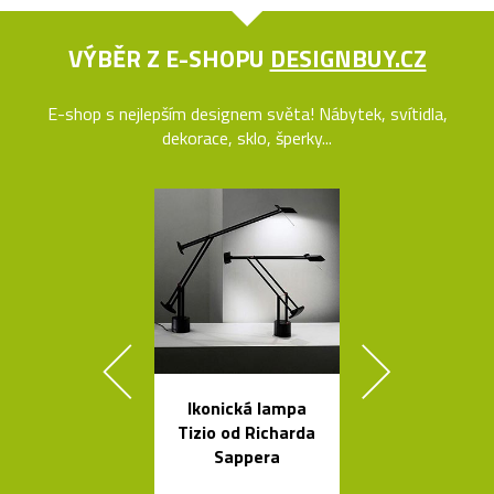
VÝBĚR Z E-SHOPU
DESIGNBUY.CZ
E-shop s nejlepším designem světa! Nábytek, svítidla,
dekorace, sklo, šperky...
Ikonická lampa
Svítící mrak 
Tizio od Richarda
XL od Fran
Sappera
Gehryho