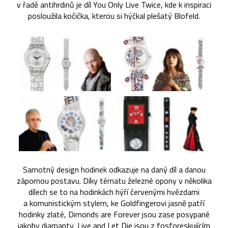
v řadě antihrdinů je díl You Only Live Twice, kde k inspiraci
posloužila kočička, kterou si hýčkal plešatý Blofeld.
Samotný design hodinek odkazuje na daný díl a danou
zápornou postavu. Díky tématu železné opony v několika
dílech se to na hodinkách hýří červenými hvězdami
a komunistickým stylem, ke Goldfingerovi jasně patří
hodinky zlaté, Dimonds are Forever jsou zase posypané
jakoby diamanty, Live and Let Die jsou z fosforeskujícím