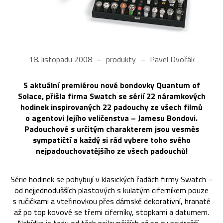
18. listopadu 2008
produkty
Pavel Dvořák
S aktuální premiérou nové bondovky Quantum of
Solace, přišla firma Swatch se sérií 22 náramkových
hodinek inspirovaných 22 padouchy ze všech filmů
o agentovi Jejího veličenstva – Jamesu Bondovi.
Padouchové s určitým charakterem jsou vesměs
sympatičtí a každý si rád vybere toho svého
nejpadouchovatějšího ze všech padouchů!
Série hodinek se pohybují v klasických řadách firmy Swatch –
od nejjednodušších plastových s kulatým ciferníkem pouze
s ručičkami a vteřinovkou přes dámské dekorativní, hranaté
až po top kovové se třemi ciferníky, stopkami a datumem.