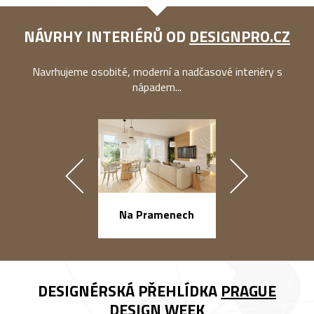
NÁVRHY INTERIÉRŮ OD
DESIGNPRO.CZ
Navrhujeme osobité, moderní a nadčasové interiéry s
nápadem...
náměstí Na Ba
Na Pramenech
DESIGNÉRSKÁ PŘEHLÍDKA
PRAGUE
DESIGN WEEK