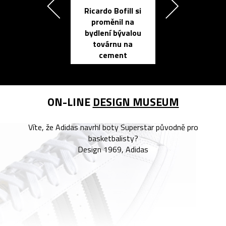
Ricardo Bofill si
Přichází ten
proměnil na
propracovan
bydlení bývalou
elektronic
továrnu na
zápisník
cement
reMarkable
ON-LINE
DESIGN MUSEUM
Víte, že Adidas navrhl boty Superstar původně pro
basketbalisty?
Design 1969, Adidas