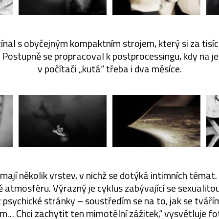
ínal s obyčejným kompaktním strojem, který si za tisíc
Postupně se propracoval k postprocessingu, kdy na je
v počítači „kutá“ třeba i dva měsíce.
mají několik vrstev, v nichž se dotýká intimních témat
 atmosféru. Výrazný je cyklus zabývající se sexualitou
 psychické stránky – soustředím se na to, jak se tváří
… Chci zachytit ten mimotělní zážitek,“ vysvětluje fot