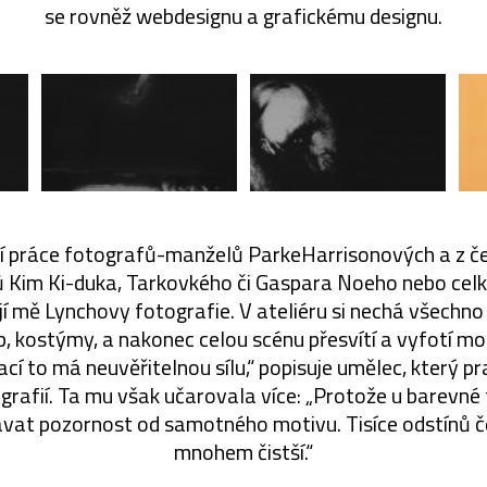
se rovněž webdesignu a grafickému designu.
ení práce fotografů-manželů ParkeHarrisonových a z č
mů Kim Ki-duka, Tarkovkého či Gaspara Noeho nebo cel
jí mě Lynchovy fotografie. V ateliéru si nechá všechno 
, kostýmy, a nakonec celou scénu přesvítí a vyfotí mo
zací to má neuvěřitelnou sílu,“ popisuje umělec, který p
ografií. Ta mu však učarovala více: „Protože u barevn
at pozornost od samotného motivu. Tisíce odstínů če
mnohem čistší.“