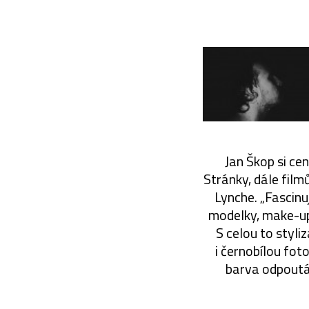
Jan Škop si c
Stránky, dále fil
Lynche. „Fascinu
modelky, make-up
S celou to styli
i černobílou fot
barva odpoutáv