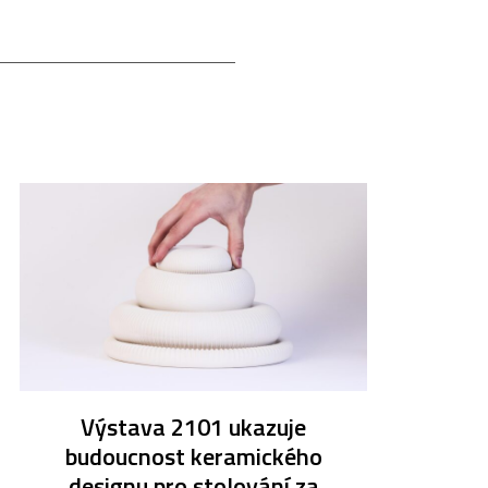
Výstava 2101 ukazuje
budoucnost keramického
designu pro stolování za