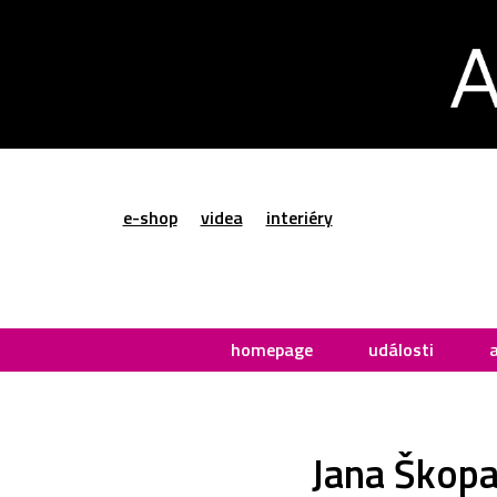
e-shop
videa
interiéry
homepage
události
Jana Škopa