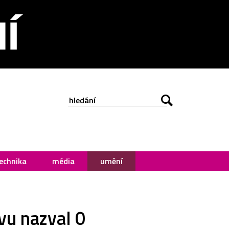
echnika
média
umění
vu nazval 0