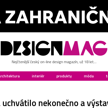
Nejčtenější český on-line design magazín, už 18 let…
architektura
interiér
produkty
móda
t
 uchvátilo nekonečno a výsta