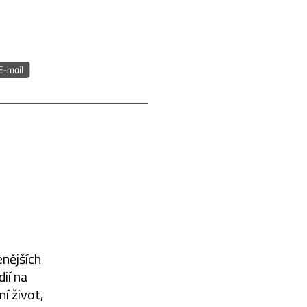
enějších
dií na
í život,