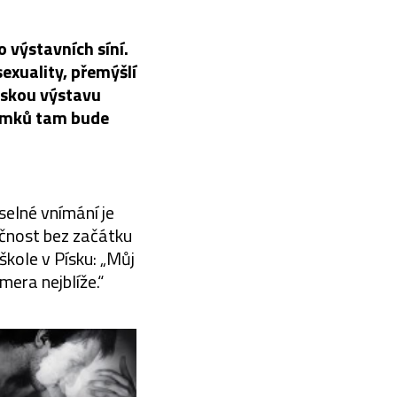
o výstavních síní.
sexuality, přemýšlí
rskou výstavu
nímků tam bude
selné vnímání je
ečnost bez začátku
škole v Písku: „Můj
mera nejblíže.“