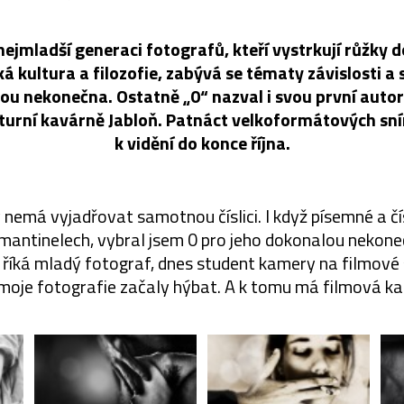
nejmladší generaci fotografů, kteří vystrkují růžky d
ská kultura a filozofie, zabývá se tématy závislosti a 
ou nekonečna. Ostatně „0“ nazval i svou první auto
lturní kavárně Jabloň. Patnáct velkoformátových s
k vidění do konce října.
nemá vyjadřovat samotnou číslici. I když písemné a čí
 mantinelech, vybral jsem 0 pro jeho dokonalou nekon
“ říká mladý fotograf, dnes student kamery na filmové 
 moje fotografie začaly hýbat. A k tomu má filmová ka