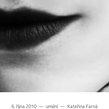
6. října 2010
––
umění
––
Kateřina Farná