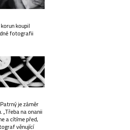
 korun koupil
dné fotografii
. Patrný je záměr
. „Třeba na onanii
me a cítíme před,
ograf věnující