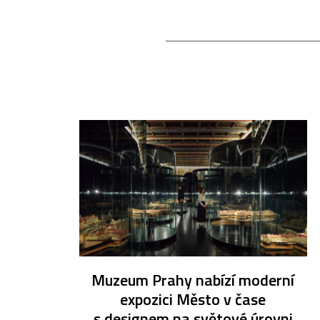
Muzeum Prahy nabízí moderní
expozici Město v čase
s designem na světové úrovni