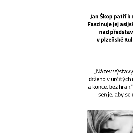
Jan Škop patří k 
Fascinuje jej asij
nad představ
v plzeňské Ku
„Název výstavy 
drženo v určitých
a konce, bez hran,
sen je, aby se