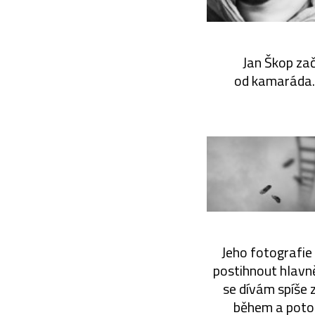
Jan Škop zač
od kamaráda. 
Jeho fotografie 
postihnout hlavně
se dívám spíše z
během a potom