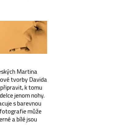
eských Martina
kové tvorby Davida
připravit, k tomu
delce jenom nohy.
racuje s barevnou
é fotografie může
rné a bílé jsou