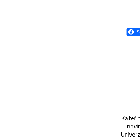
Kateřin
novin
Univerz