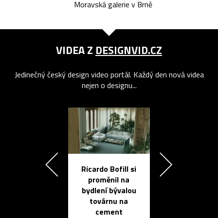
Moravská galerie v Brně
VIDEA Z
DESIGNVID.CZ
Jedinečný český design video portál. Každý den nová videa
nejen o designu...
Ricardo Bofill si
Přichází ten
proměnil na
propracovan
bydlení bývalou
elektronic
továrnu na
zápisník
cement
reMarkable