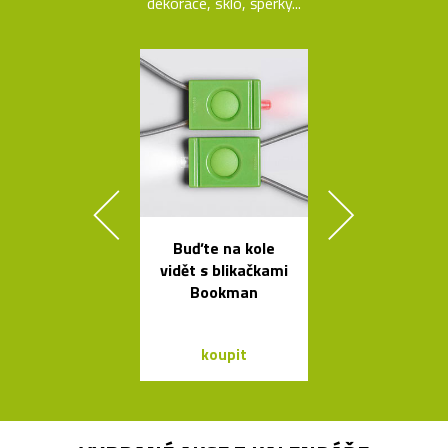
dekorace, sklo, šperky...
Buďte na kole
Česká porcel
vidět s blikačkami
miska ve tv
Bookman
loďky
koupit
koupit