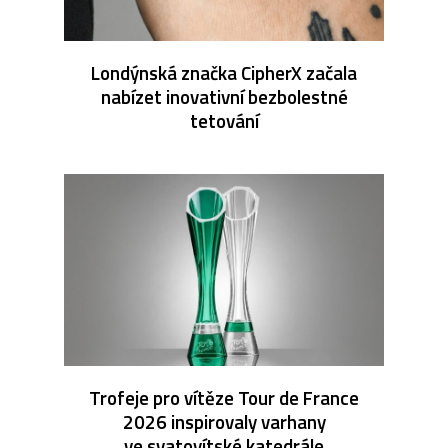
Londýnská značka CipherX začala
nabízet inovativní bezbolestné
tetování
Trofeje pro vítěze Tour de France
2026 inspirovaly varhany
ve svatovítské katedrále