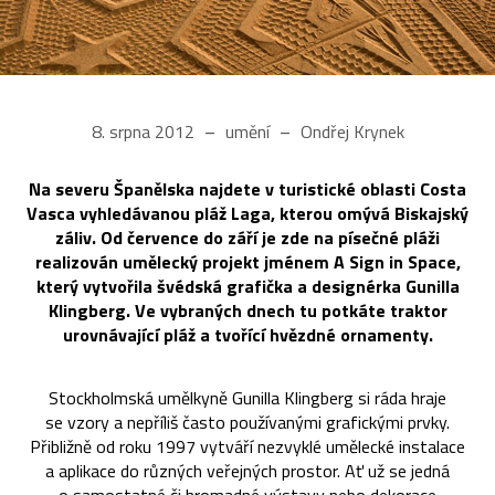
8. srpna 2012
umění
Ondřej Krynek
Na severu Španělska najdete v turistické oblasti Costa
Vasca vyhledávanou pláž Laga, kterou omývá Biskajský
záliv. Od července do září je zde na písečné pláži
realizován umělecký projekt jménem A Sign in Space,
který vytvořila švédská grafička a designérka Gunilla
Klingberg. Ve vybraných dnech tu potkáte traktor
urovnávající pláž a tvořící hvězdné ornamenty.
Stockholmská umělkyně Gunilla Klingberg si ráda hraje
se vzory a nepříliš často používanými grafickými prvky.
Přibližně od roku 1997 vytváří nezvyklé umělecké instalace
a aplikace do různých veřejných prostor. Ať už se jedná