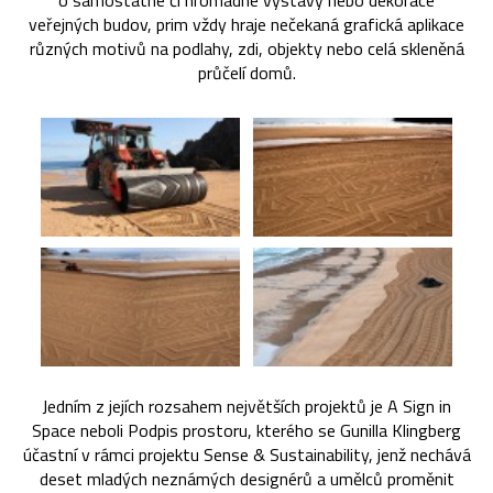
o samostatné či hromadné výstavy nebo dekorace
veřejných budov, prim vždy hraje nečekaná grafická aplikace
různých motivů na podlahy, zdi, objekty nebo celá skleněná
průčelí domů.
Jedním z jejích rozsahem největších projektů je A Sign in
Space neboli Podpis prostoru, kterého se Gunilla Klingberg
účastní v rámci projektu Sense & Sustainability, jenž nechává
deset mladých neznámých designérů a umělců proměnit