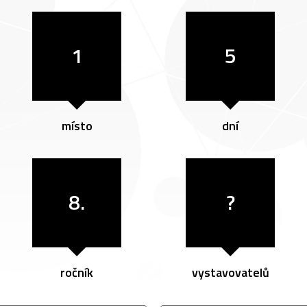
1
5
místo
dní
8.
?
ročník
vystavovatelů