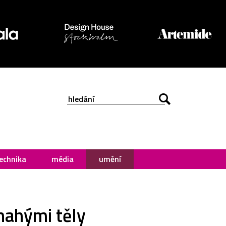
echnika
média
umění
nahými těly