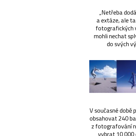
„Netřeba dodáv
a extáze, ale t
fotografických 
mohli nechat sply
do svých výl
V současné době př
obsahovat 240 bar
z fotografování 
vybrat 10 000 d