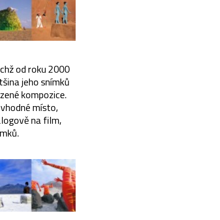
nichž od roku 2000
ětšina jeho snímků
azené kompozice.
e vhodné místo,
logově na film,
ímků.