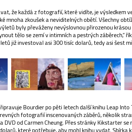
at, že každá z fotografií, které vidíte, je výsledkem v
aké mnoha zkoušek a neviditelných obětí. Všechny obt
výletů byly převáženy nevýslovnou přirozenou krásou k
nout tělo se zemí v intimních a pestrých záběrech,“ ří
etů již investoval asi 300 tisíc dolarů, tedy asi šest m
ipravuje Bourdier po pěti letech další knihu Leap Into
evných fotografií inscenovaných záběrů, několik stra
na DVD od Carmen Cheung. Přes stránky Kikstarter se
olarů, které potřebuje, aby mohl knihu vydat. Sbírka k