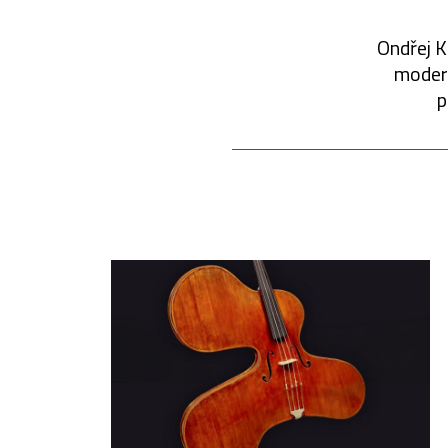
Ondřej K
modern
p