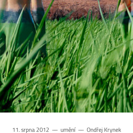
11. srpna 2012
––
umění
––
Ondřej Krynek