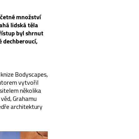
sčetné množství
há lidská těla
řístup byl shrnut
ně dechberoucí,
é knize Bodyscapes,
utorem vytvořil
ositelem několika
h věd, Grahamu
edře architektury