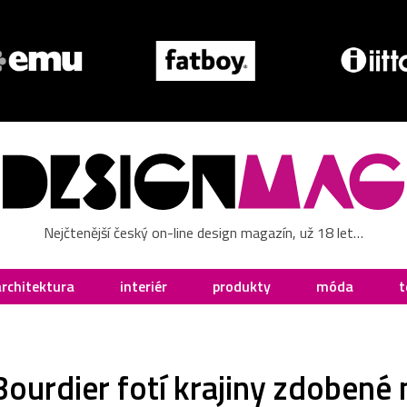
Nejčtenější český on-line design magazín, už 18 let…
architektura
interiér
produkty
móda
t
Bourdier fotí krajiny zdobené 