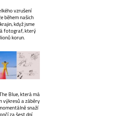
elkého vzrušení
íže během našich
rajin, když jsme
ká fotograf, který
ilionů korun.
 The Blue, která má
n výkresů a záběry
 momentálně snaží
ončí za šest dní