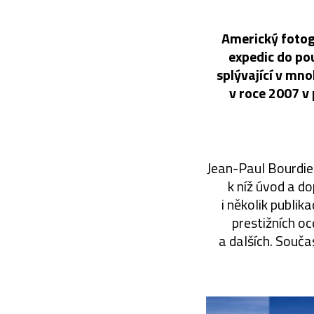
Americký fotog
expedic do po
splývající v mno
v roce 2007 v 
Jean-Paul Bourdier
k níž úvod a d
i několik publik
prestižních o
a dalších. Souča