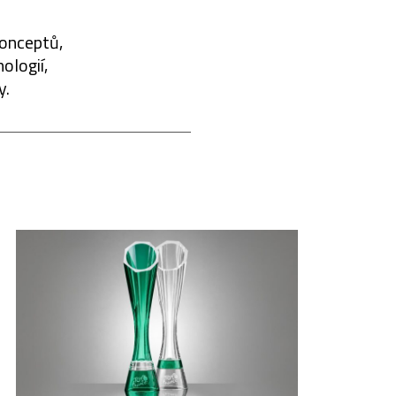
konceptů,
ologií,
y.