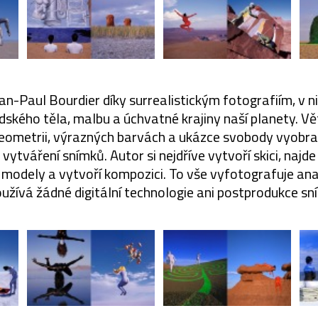
an-Paul Bourdier díky surrealistickým fotografiím, v 
idského těla, malbu a úchvatné krajiny naší planety. V
geometrii, výrazných barvách a ukázce svobody vyobr
 vytváření snímků. Autor si nejdříve vytvoří skici, najd
modely a vytvoří kompozici. To vše vyfotografuje ana
užívá žádné digitální technologie ani postprodukce sn