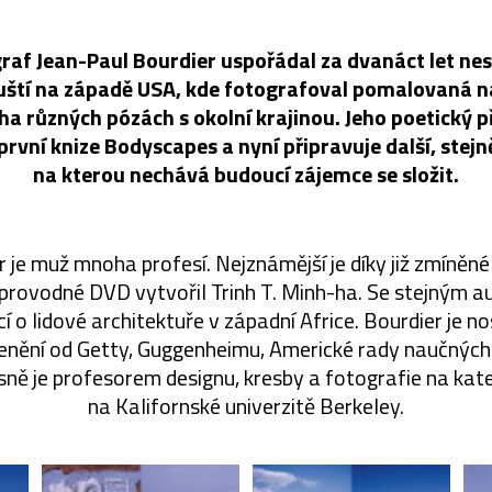
raf Jean-Paul Bourdier uspořádal za dvanáct let ne
uští na západě USA, kde fotografoval pomalovaná na
ha různých pózách s okolní krajinou. Jeho poetický p
první knize Bodyscapes a nyní připravuje další, stej
na kterou nechává budoucí zájemce se složit.
 je muž mnoha profesí. Nejznámější je díky již zmíněn
oprovodné DVD vytvořil Trinh T. Minh-ha. Se stejným a
ací o lidové architektuře v západní Africe. Bourdier je n
cenění od Getty, Guggenheimu, Americké rady naučnýc
sně je profesorem designu, kresby a fotografie na kat
na Kalifornské univerzitě Berkeley.