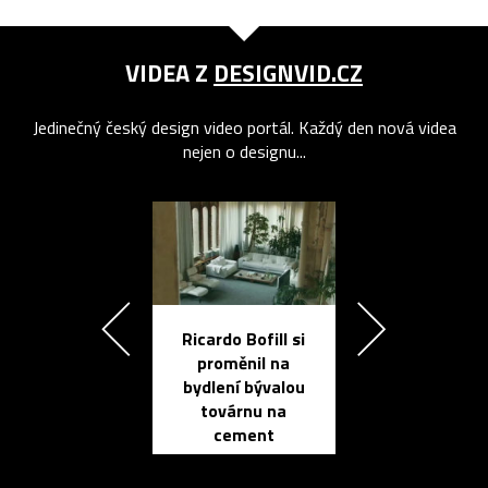
VIDEA Z
DESIGNVID.CZ
Jedinečný český design video portál. Každý den nová videa
nejen o designu...
Ricardo Bofill si
Přichází ten
proměnil na
propracovan
bydlení bývalou
elektronic
továrnu na
zápisník
cement
reMarkable