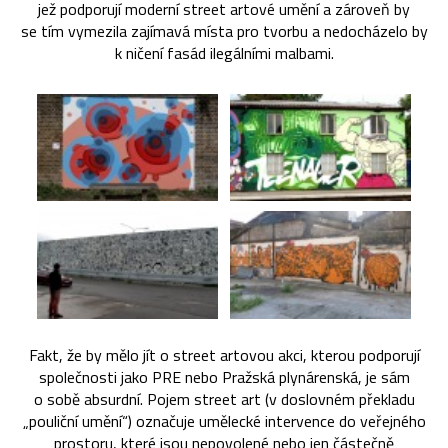
jež podporují moderní street artové umění a zároveň by
se tím vymezila zajímavá místa pro tvorbu a nedocházelo by
k ničení fasád ilegálními malbami.
Fakt, že by mělo jít o street artovou akci, kterou podporují
společnosti jako PRE nebo Pražská plynárenská, je sám
o sobě absurdní. Pojem street art (v doslovném překladu
„pouliční umění“) označuje umělecké intervence do veřejného
prostoru, které jsou nepovolené nebo jen částečně