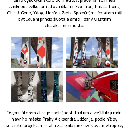
pilířů vysokých skoro 50 metrů. A právě na nich měla
vzniknout velkoformátová díla umělců Tron, Pasta, Point,
Obic & Geno, Xdog, Horfe a Zedz. Společným tématem měl
být „duální princip života a smrti“, daný vlastním
charakterem mostu.
Organizátorem akce je společnost Taktum a zaštítila ji radní
hlavního města Prahy Aleksandra Udženija, podle níž by
se tímto projektem Praha začlenila mezi světové metropole,