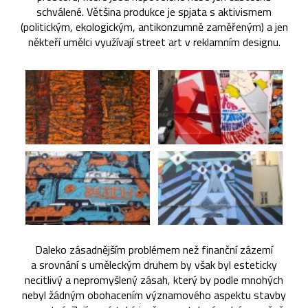
schválené. Většina produkce je spjata s aktivismem
(politickým, ekologickým, antikonzumně zaměřeným) a jen
někteří umělci využívají street art v reklamním designu.
Daleko zásadnějším problémem než finanční zázemí
a srovnání s uměleckým druhem by však byl esteticky
necitlivý a nepromyšlený zásah, který by podle mnohých
nebyl žádným obohacením významového aspektu stavby