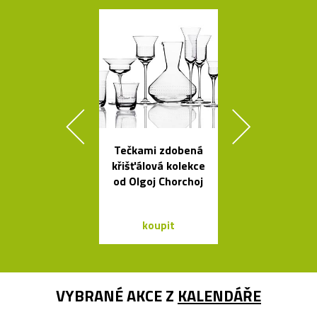
Tečkami zdobená
Načechran
křišťálová kolekce
měkké svíti
od Olgoj Chorchoj
Cloud od Geh
koupit
koupit
VYBRANÉ AKCE Z
KALENDÁŘE