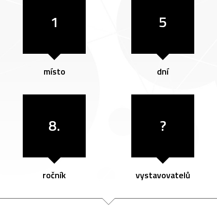
1
5
místo
dní
8.
?
ročník
vystavovatelů