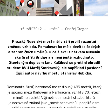
16. září 2012
umění
Ondřej Gregor
Pražský Nuselský most měl v září projít razantní
změnou vzhledu. Pomalovat ho měla devítka českých
a zahraničních umělců. O celé akci s názvem Nuselák
aka Graffiti Bridge ale není ještě rozhodnuto.
Otevřeným dopisem Janu Kalábovi se proti ní ohradil
student AVU Matěj Smrkovský, ale například i poslední
žijící autor návrhu mostu Stanislav Hubička.
Dominanta Nuslí, betonový most dlouhý 485 metrů, který
je spojnicí mezi Karlovem a Pankrácem, vznikl v 70. letech
minulého století. Výjimečnou mostní stavbu, která
je nechvalně známá jako „most sebevrahů“, podpírá osm