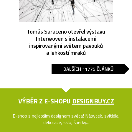
Tomás Saraceno otevřel výstavu
Interwoven s instalacemi
inspirovanými světem pavouků
a lehkostí mraků
DALŠÍCH 11775 ČLÁNKŮ
VÝBĚR Z E-SHOPU
DESIGNBUY.CZ
E-shop s nejlepším designem světa! Nábytek, svítidla,
dekorace, sklo, šperky...