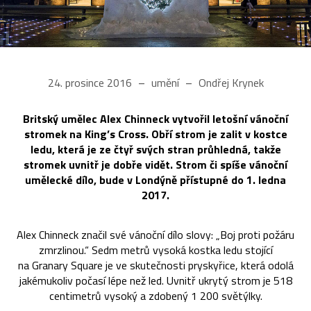
24. prosince 2016
umění
Ondřej Krynek
Britský umělec Alex Chinneck vytvořil letošní vánoční
stromek na King’s Cross. Obří strom je zalit v kostce
ledu, která je ze čtyř svých stran průhledná, takže
stromek uvnitř je dobře vidět. Strom či spíše vánoční
umělecké dílo, bude v Londýně přístupné do 1. ledna
2017.
Alex Chinneck značil své vánoční dílo slovy: „Boj proti požáru
zmrzlinou.“ Sedm metrů vysoká kostka ledu stojící
na Granary Square je ve skutečnosti pryskyřice, která odolá
jakémukoliv počasí lépe než led. Uvnitř ukrytý strom je 518
centimetrů vysoký a zdobený 1 200 světýlky.