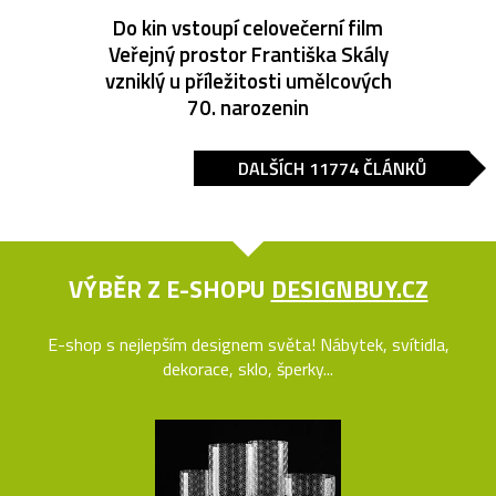
Do kin vstoupí celovečerní film
Veřejný prostor Františka Skály
vzniklý u příležitosti umělcových
70. narozenin
DALŠÍCH 11774 ČLÁNKŮ
VÝBĚR Z E-SHOPU
DESIGNBUY.CZ
E-shop s nejlepším designem světa! Nábytek, svítidla,
dekorace, sklo, šperky...