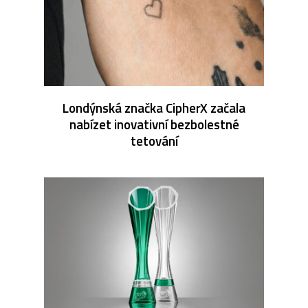
Londýnská značka CipherX začala
nabízet inovativní bezbolestné
tetování