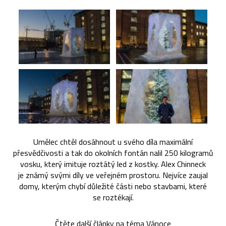
Umělec chtěl dosáhnout u svého díla maximální
přesvědčivosti a tak do okolních fontán nalil 250 kilogramů
vosku, který imituje roztátý led z kostky. Alex Chinneck
je známý svými díly ve veřejném prostoru. Nejvíce zaujal
domy, kterým chybí důležité části nebo stavbami, které
se roztékají.
Čtěte další články na téma
Vánoce