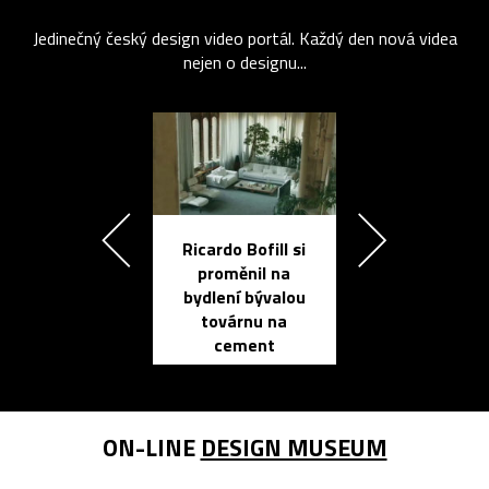
Jedinečný český design video portál. Každý den nová videa
nejen o designu...
Ricardo Bofill si
Přichází ten
proměnil na
propracovan
bydlení bývalou
elektronic
továrnu na
zápisník
cement
reMarkable
ON-LINE
DESIGN MUSEUM