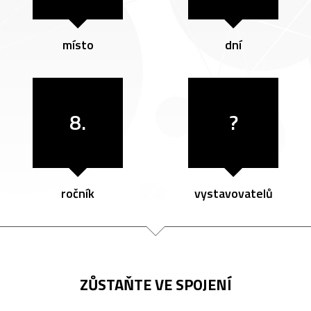
místo
dní
8.
?
ročník
vystavovatelů
ZŮSTAŇTE VE SPOJENÍ