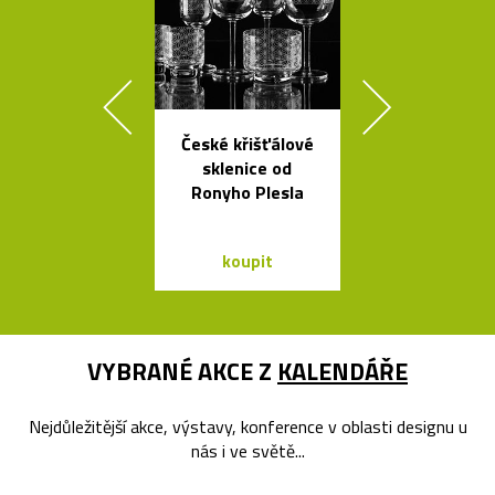
České křišťálové
Liniemi zdo
sklenice od
křišťálová ko
Ronyho Plesla
od Olgoj Cho
koupit
koupit
VYBRANÉ AKCE Z
KALENDÁŘE
Nejdůležitější akce, výstavy, konference v oblasti designu u
nás i ve světě...