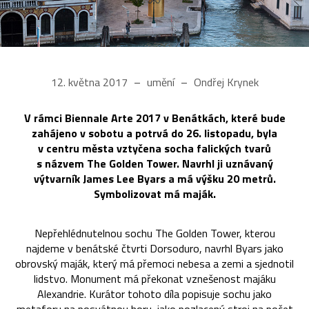
12. května 2017
umění
Ondřej Krynek
V rámci Biennale Arte 2017 v Benátkách, které bude
zahájeno v sobotu a potrvá do 26. listopadu, byla
v centru města vztyčena socha falických tvarů
s názvem The Golden Tower. Navrhl ji uznávaný
výtvarník James Lee Byars a má výšku 20 metrů.
Symbolizovat má maják.
Nepřehlédnutelnou sochu The Golden Tower, kterou
najdeme v benátské čtvrti Dorsoduro, navrhl Byars jako
obrovský maják, který má přemoci nebesa a zemi a sjednotil
lidstvo. Monument má překonat vznešenost majáku
Alexandrie. Kurátor tohoto díla popisuje sochu jako