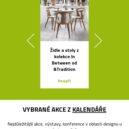
Židle a stoly z
Svítidla od A
kolekce In
se španěls
Between od
vášní
&Tradition
koupit
koupit
VYBRANÉ AKCE Z
KALENDÁŘE
Nejdůležitější akce, výstavy, konference v oblasti designu u