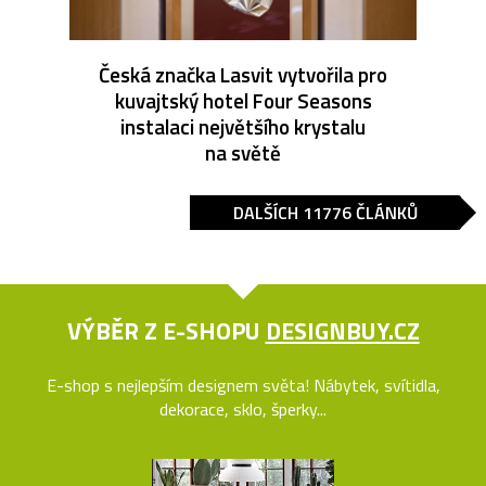
Česká značka Lasvit vytvořila pro
kuvajtský hotel Four Seasons
instalaci největšího krystalu
na světě
DALŠÍCH 11776 ČLÁNKŮ
VÝBĚR Z E-SHOPU
DESIGNBUY.CZ
E-shop s nejlepším designem světa! Nábytek, svítidla,
dekorace, sklo, šperky...