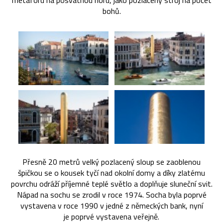
metaforu na posvátnou horu, jako pozlacený stroj na počet
bohů.
Přesně 20 metrů velký pozlacený sloup se zaoblenou
špičkou se o kousek tyčí nad okolní domy a díky zlatému
povrchu odráží příjemné teplé světlo a doplňuje sluneční svit.
Nápad na sochu se zrodil v roce 1974. Socha byla poprvé
vystavena v roce 1990 v jedné z německých bank, nyní
je poprvé vystavena veřejně.