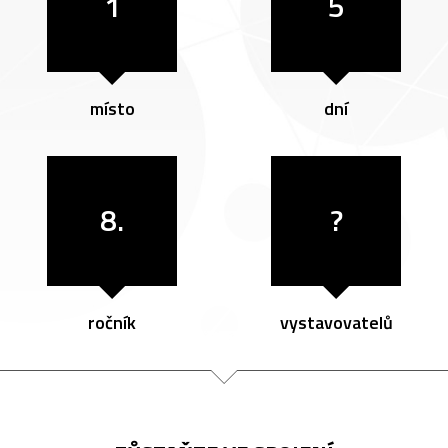
1
5
místo
dní
8.
?
ročník
vystavovatelů