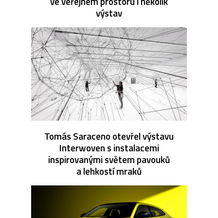
ve veřejném prostoru i několik
výstav
Tomás Saraceno otevřel výstavu
Interwoven s instalacemi
inspirovanými světem pavouků
a lehkostí mraků