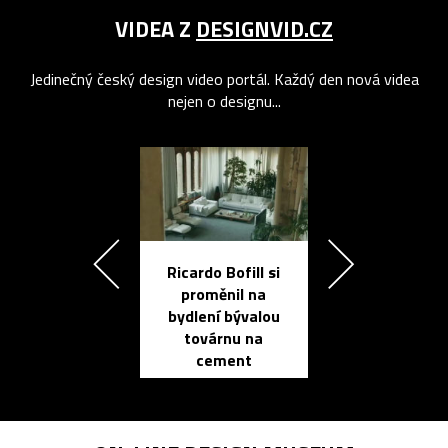
VIDEA Z
DESIGNVID.CZ
Jedinečný český design video portál. Každý den nová videa
nejen o designu...
Ricardo Bofill si
Přichází ten
proměnil na
propracovan
bydlení bývalou
elektronic
továrnu na
zápisník
cement
reMarkable