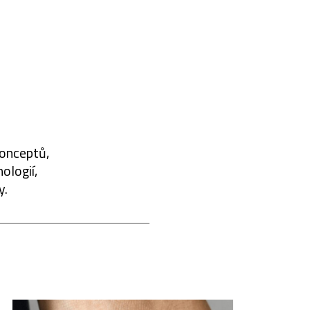
konceptů,
ologií,
y.