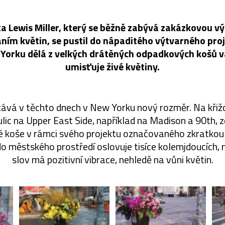
ta Lewis Miller, který se běžně zabývá zakázkovou v
ním květin, se pustil do nápaditého výtvarného pro
Yorku dělá z velkých drátěných odpadkových košů v
umisťuje živé květiny.
tává v těchto dnech v New Yorku nový rozměr. Na kř
ic na Upper East Side, například na Madison a 90th, z
é koše v rámci svého projektu označovaného zkratkou
 městského prostředí oslovuje tisíce kolemjdoucích, n
slov má pozitivní vibrace, nehledě na vůni květin.