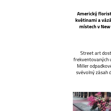
Americký floris
květinami a vázá
místech v New 
Street art dos
frekventovaných ul
Miller odpadkov
svévolný zásah do