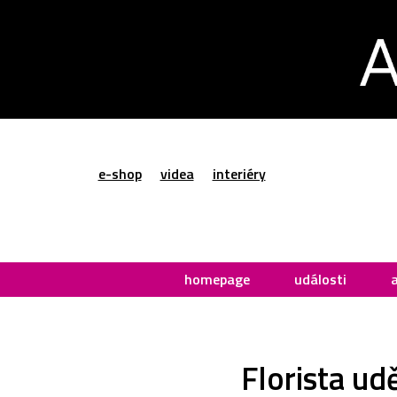
e-shop
videa
interiéry
homepage
události
Florista ud