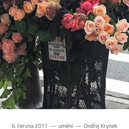
6. června 2017
––
umění
––
Ondřej Krynek