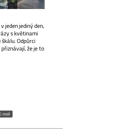
v jeden jediný den,
vázy s květinami
 škálu. Odpůrci
 přiznávají, že je to