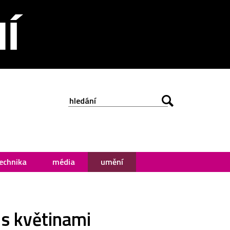
echnika
média
umění
 s květinami