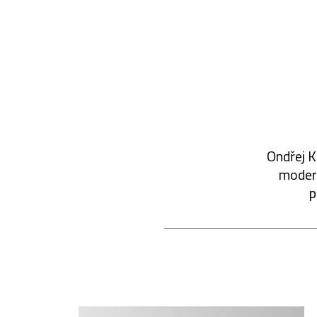
Ondřej K
modern
p