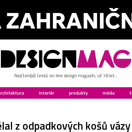
Nejčtenější český on-line design magazín, už 18 let…
architektura
interiér
produkty
móda
t
ělal z odpadkových košů vázy