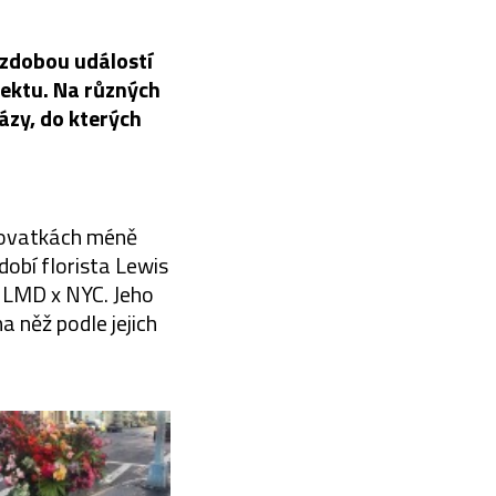
ýzdobou událostí
jektu. Na různých
ázy, do kterých
ižovatkách méně
dobí florista Lewis
 LMD x NYC. Jeho
a něž podle jejich