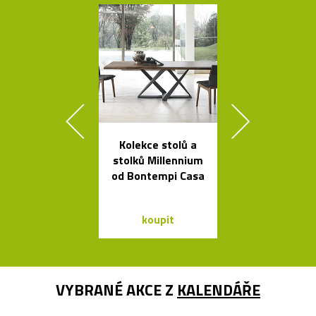
Kolekce stolů a
Kolekce svít
stolků Millennium
Formakami
od Bontempi Casa
dřeva a pap
koupit
koupit
VYBRANÉ AKCE Z
KALENDÁŘE