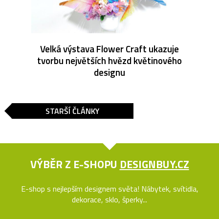
Velká výstava Flower Craft ukazuje
tvorbu největších hvězd květinového
designu
STARŠÍ ČLÁNKY
VÝBĚR Z E-SHOPU
DESIGNBUY.CZ
E-shop s nejlepším designem světa! Nábytek, svítidla,
dekorace, sklo, šperky...