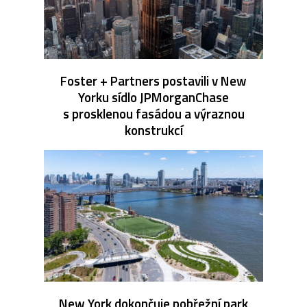
Foster + Partners postavili v New
Yorku sídlo JPMorganChase
s prosklenou fasádou a výraznou
konstrukcí
New York dokončuje pobřežní park