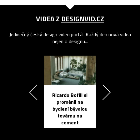
VIDEA Z
DESIGNVID.CZ
Jedinečný český design video portál. Každý den nová videa
nejen o designu...
Ricardo Bofill si
Přichází ten
proměnil na
propracovan
bydlení bývalou
elektronic
továrnu na
zápisník
cement
reMarkable