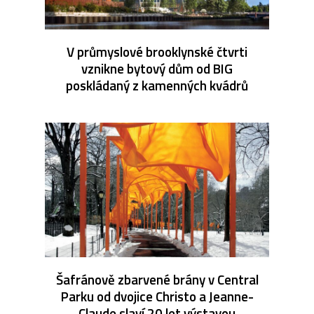
V průmyslové brooklynské čtvrti
vznikne bytový dům od BIG
poskládaný z kamenných kvádrů
Šafránově zbarvené brány v Central
Parku od dvojice Christo a Jeanne-
Claude slaví 20 let výstavou