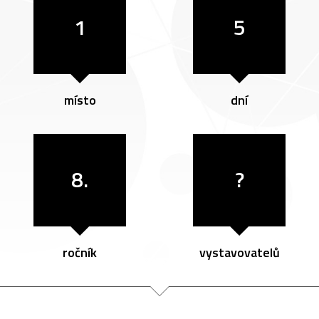
1
5
místo
dní
8.
?
ročník
vystavovatelů