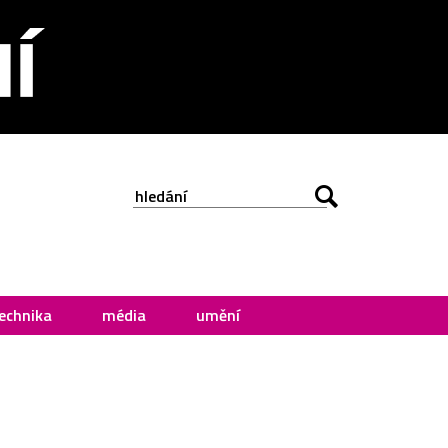
echnika
média
umění