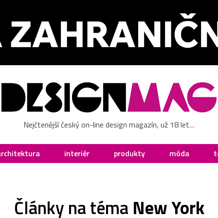
Nejčtenější český on-line design magazín, už 18 let…
architektura
interiér
produkty
móda
t
Články na téma
New York