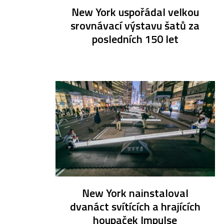
New York uspořádal velkou
srovnávací výstavu šatů za
posledních 150 let
New York nainstaloval
dvanáct svítících a hrajících
houpaček Impulse