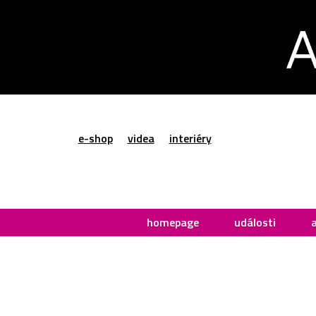
e-shop
videa
interiéry
homepage
události