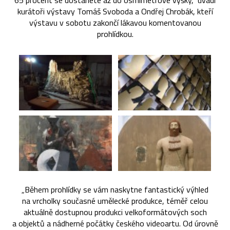
65 procent se dostanete až do osmimetrové výšky,“ uvádí
kurátoři výstavy Tomáš Svoboda a Ondřej Chrobák, kteří
výstavu v sobotu zakončí lákavou komentovanou
prohlídkou.
„Během prohlídky se vám naskytne fantastický výhled
na vrcholky současné umělecké produkce, téměř celou
aktuálně dostupnou produkci velkoformátových soch
a objektů a nádherné počátky českého videoartu. Od úrovně