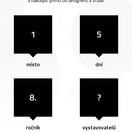
a nakoupit přímo od designérů a studií.
1
5
místo
dní
8.
?
ročník
vystavovatelů