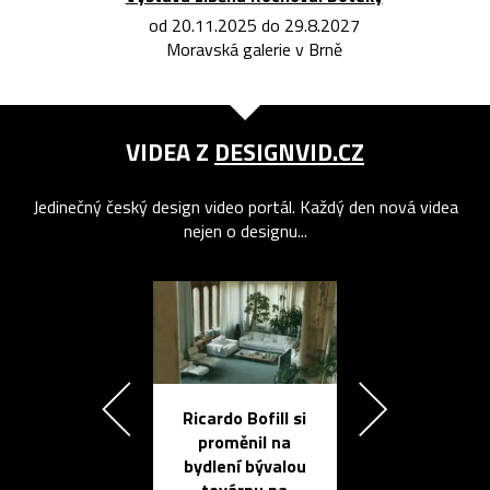
od 20.11.2025 do 29.8.2027
Moravská galerie v Brně
VIDEA Z
DESIGNVID.CZ
Jedinečný český design video portál. Každý den nová videa
nejen o designu...
Ricardo Bofill si
Přichází ten
proměnil na
propracovan
bydlení bývalou
elektronic