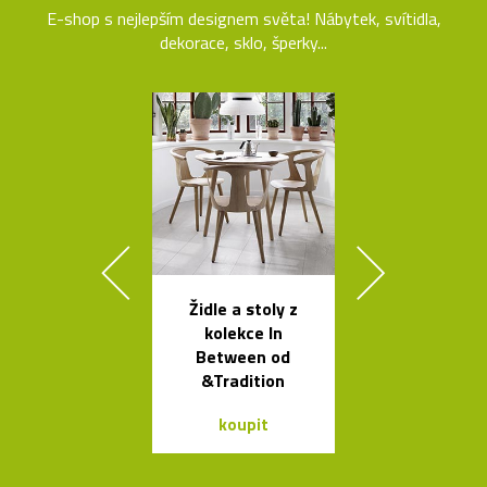
E-shop s nejlepším designem světa! Nábytek, svítidla,
dekorace, sklo, šperky...
Židle a stoly z
Kolekce svít
kolekce In
Flowerpot 
Between od
Vernera Pan
&Tradition
koupit
koupit