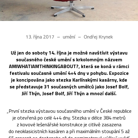
13. října 2017
umění
Ondřej Krynek
Už jen do soboty 14. října je možné navštívit výstavu
současného české umění s krkolomným názvem
AMIWHATIAMTHINKINGABOUT?, která se koná v rámci
festivalu současné umění 4+4 dny v pohybu. Expozice
je koncipována jako stezka Karlínskými kasárny, kde
se představuje 31 současných umělců jako Josef Bolf,
Jiří Thýn, Josef Bolf, Jiří Thýn a mnozí další.
„První stezka výstavou současného umění v České republice
je otevřená po celé 4+4 dny. Stezka v délce 384 metrů
z kovové lešenářské konstrukce je citlivě zasazena
do neoklasicistních kasáren a při maximálním stoupání 5 až