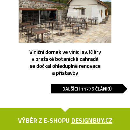
Viniční domek ve vinici sv. Kláry
v pražské botanické zahradě
se dočkal ohleduplné renovace
a přístavby
DALŠÍCH 11776 ČLÁNKŮ
VÝBĚR Z E-SHOPU
DESIGNBUY.CZ