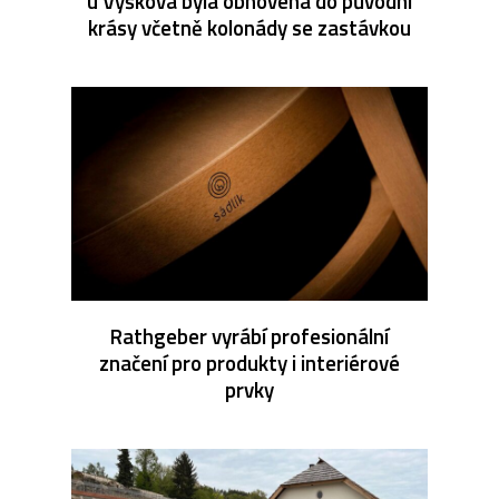
u Vyškova byla obnovena do původní
krásy včetně kolonády se zastávkou
Rathgeber vyrábí profesionální
značení pro produkty i interiérové
prvky