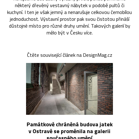
některý dřevěný vestavný nábytek v podobě pultů či
kuchyní. I ten je však jemný a nenarušuje celkovou černobílou
jednoduchost. Výstavní prostor pak svou čistotou přináší
důstojné místo pro různé druhy umění. Takových galerií by
mělo být v Česku více.
Čtěte související článek na DesignMag.cz
Památkově chráněná budova jatek
v Ostravě se proměnila na galerii
současného umění