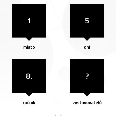
1
5
místo
dní
8.
?
ročník
vystavovatelů