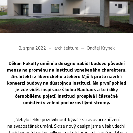
8. srpna 2022
architektura
Ondřej Krynek
Děkan Fakulty umění a designu nabídl budovu původní
menzy na proměnu na instituci vznešeného charakteru.
Architekti z libereckého ateliéru Mjölk proto navrhli
konverzi budovy na důstojnou instituci. Na první pohled
je zde vidět inspirace školou Bauhaus a to i díky
černobílému pojetí. Instituci prospívá i částečné
umístění v zeleni pod vzrostlými stromy.
„Nebylo lehké pozdvihnout bývalé stravovací zařízení
na svatostánek umění. Skrze nový design jsme však vdechli
staré budově trochu velkorysosti, kterou si taková instituce