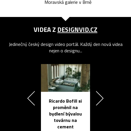
Moravská galerie v Brně
VIDEA Z
DESIGNVID.CZ
Jedinečný český design video portál. Každý den nová videa
nejen o designu...
Ricardo Bofill si
Přichází ten
proměnil na
propracovan
bydlení bývalou
elektronic
továrnu na
zápisník
cement
reMarkable