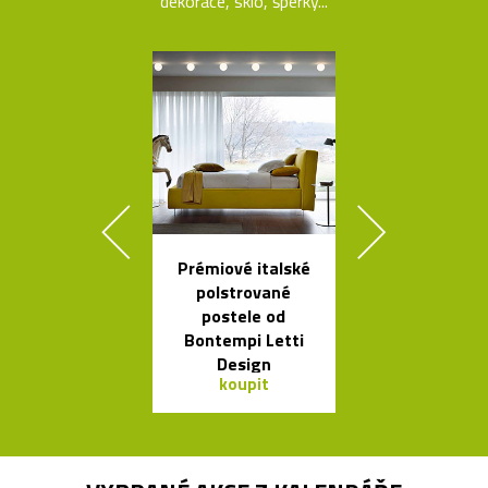
dekorace, sklo, šperky...
Prémiové italské
Čalouněná ši
polstrované
židle Kuga
postele od
Bontempi C
Bontempi Letti
Design
koupit
koupit