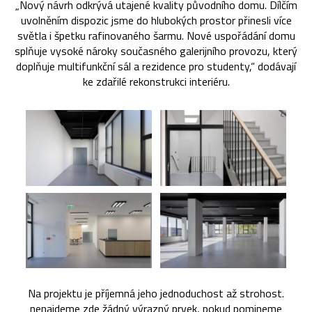
„Nový návrh odkrývá utajené kvality původního domu. Dílčím
uvolněním dispozic jsme do hlubokých prostor přinesli více
světla i špetku rafinovaného šarmu. Nové uspořádání domu
splňuje vysoké nároky současného galerijního provozu, který
doplňuje multifunkční sál a rezidence pro studenty,“ dodávají
ke zdařilé rekonstrukci interiéru.
Na projektu je příjemná jeho jednoduchost až strohost.
nenajdeme zde žádný výrazný prvek, pokud pomineme