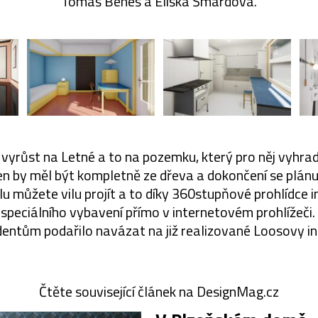
Tomáš Beneš a Eliška Šmardová.
vyrůst na Letné a to na pozemku, který pro něj vyhra
 by měl být kompletně ze dřeva a dokončení se plánuje
ilu můžete vilu projít a to díky 360stupňové prohlídce i
speciálního vybavení přímo v internetovém prohlížeči. 
dentům podařilo navázat na již realizované Loosovy int
Čtěte související článek na DesignMag.cz