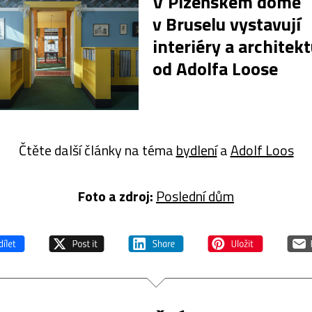
V Plzeňském domě
v Bruselu vystavují
interiéry a architek
od Adolfa Loose
Čtěte další články na téma
bydlení
a
Adolf Loos
Foto a z
droj:
Poslední dům