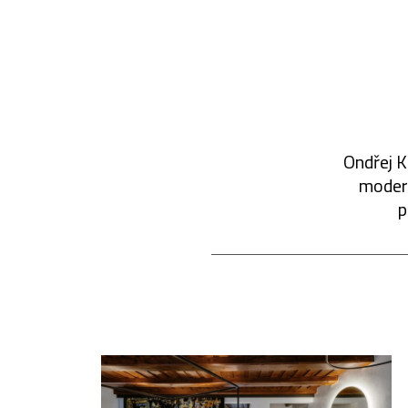
Ondřej K
modern
p