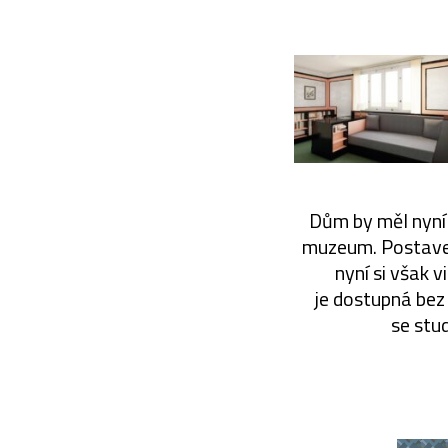
Dům by měl nyní 
muzeum. Postaven
nyní si však v
je dostupná bez 
se stu