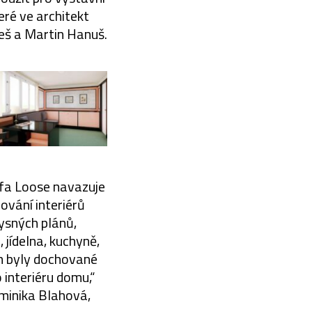
eré ve architekt
eš a Martin Hanuš.
lfa Loose navazuje
ování interiérů
ysných plánů,
 jídelna, kuchyně,
m byly dochované
 interiéru domu,“
ominika Blahová,