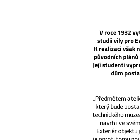
V roce 1932 vy
studii vily pro 
K realizaci však
původních plánů 
Její studenti vyp
dům postav
„Předmětem atelié
který bude posta
technického muzea
návrh i ve svém
Exteriér objektu
je oproti tomu po