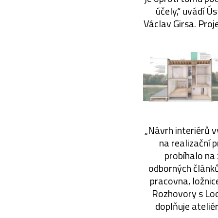
účely,“ uvádí Ú
Václav Girsa. Pro
„Návrh interiérů 
na realizační 
probíhalo na
odborných článků 
pracovna, ložni
Rozhovory s Loos
doplňuje atelié