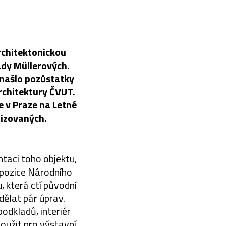
rchitektonickou
lady Müllerových.
 našlo pozůstatky
rchitektury ČVUT.
e v Praze na Letné
lizovaných.
taci toho objektu,
xpozice Národního
 která ctí původní
dělat pár úprav.
odkladů, interiér
oužit pro výstavní