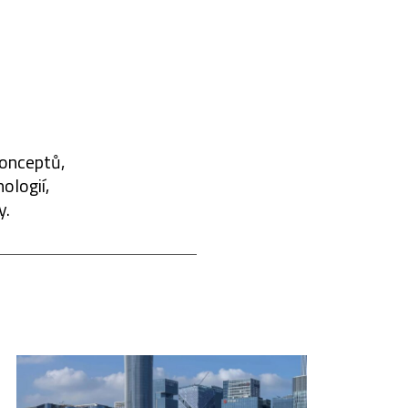
konceptů,
ologií,
y.