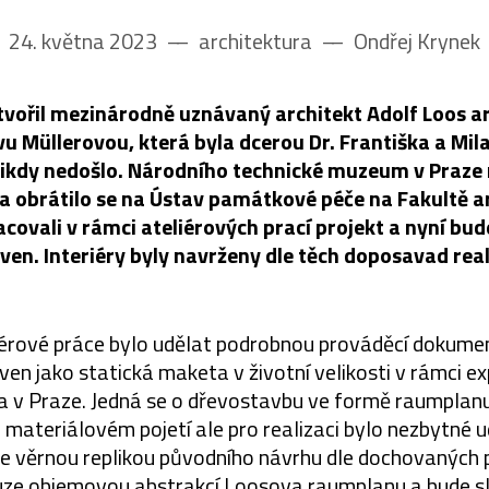
24. května 2023
––
architektura
––
Ondřej Krynek
tvořil mezinárodně uznávaný architekt Adolf Loos a
Evu Müllerovou, která byla dcerou Dr. Františka a Mi
 nikdy nedošlo. Národního technické muzeum v Praze
a obrátilo se na Ústav památkové péče na Fakultě a
racovali v rámci ateliérových prací projekt a nyní bud
en. Interiéry byly navrženy dle těch doposavad rea
rové práce bylo udělat podrobnou prováděcí dokumen
ven jako statická maketa v životní velikosti v rámci e
 v Praze. Jedná se o dřevostavbu ve formě raumplanu,
 materiálovém pojetí ale pro realizaci bylo nezbytné u
 je věrnou replikou původního návrhu dle dochovaných p
uze objemovou abstrakcí Loosova raumplanu a bude sl