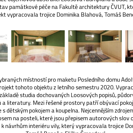
stav památkové péče na Fakultě architektury ČVUT, kt
jekt vypracovala trojice Dominika Blahová, Tomáš Ben
vybraných místností pro maketu Posledního domu Ado
projekt tohoto objektu z letního semestru 2020. Vyprac
 základě studia dochovaných Loosových popisů, půdor
a literatury. Mezi řešené prostory patří obývací pokoj,
ce s dětským pokojem a koupelna. Nejcennějším zdroje
em na posteli, které jsou přepisem autorových slov o
r k návrhům interiéru vily, který vypracovala trojice D