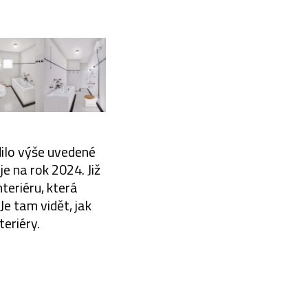
dilo výše uvedené
 na rok 2024. Již
nteriéru, která
Je tam vidět, jak
eriéry.