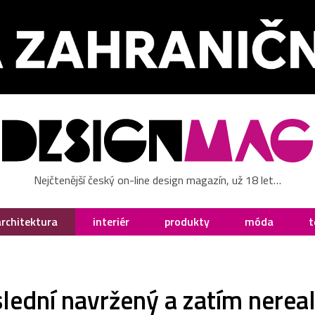
Nejčtenější český on-line design magazín, už 18 let…
architektura
interiér
produkty
móda
t
lední navržený a zatím nere