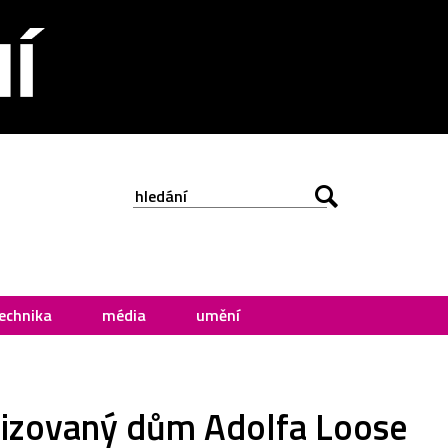
echnika
média
umění
alizovaný dům Adolfa Loose