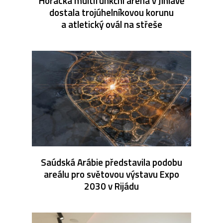
Horácká multifunkční aréna v Jihlavě
dostala trojúhelníkovou korunu
a atletický ovál na střeše
Saúdská Arábie představila podobu
areálu pro světovou výstavu Expo
2030 v Rijádu