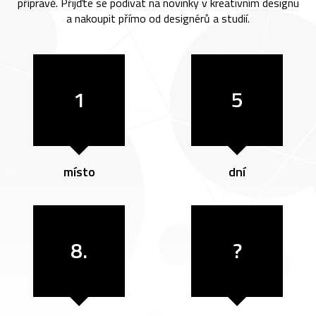
přípravě. Přijďte se podívat na novinky v kreativním designu
a nakoupit přímo od designérů a studií.
1
5
místo
dní
8.
?