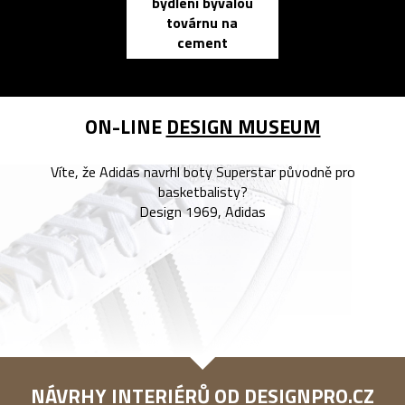
bydlení bývalou
elektronic
továrnu na
zápisník
cement
reMarkable
ON-LINE
DESIGN MUSEUM
Víte, že Adidas navrhl boty Superstar původně pro
basketbalisty?
Design 1969, Adidas
NÁVRHY INTERIÉRŮ OD
DESIGNPRO.CZ