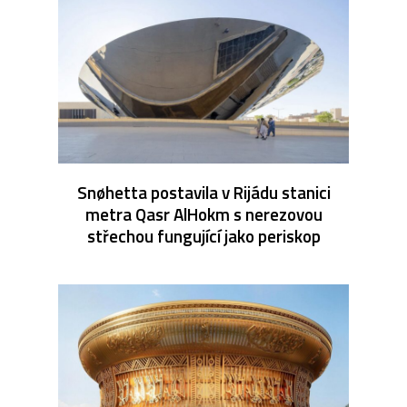
Snøhetta postavila v Rijádu stanici
metra Qasr AlHokm s nerezovou
střechou fungující jako periskop