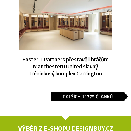
Foster + Partners přestavěli hráčům
Manchesteru United slavný
tréninkový komplex Carrington
DALŠÍCH 11775 ČLÁNKŮ
VÝBĚR Z E-SHOPU
DESIGNBUY.CZ