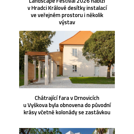
Landscape Festival 2026 nabízí
v Hradci Králové desítky instalací
ve veřejném prostoru i několik
výstav
Chátrající fara v Drnovicích
u Vyškova byla obnovena do původní
krásy včetně kolonády se zastávkou