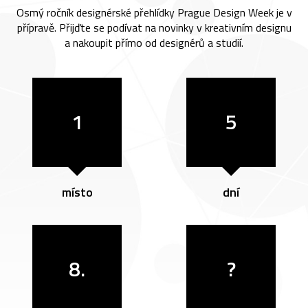
Osmý ročník designérské přehlídky Prague Design Week je v
přípravě. Přijďte se podívat na novinky v kreativním designu
a nakoupit přímo od designérů a studií.
1
5
místo
dní
8.
?