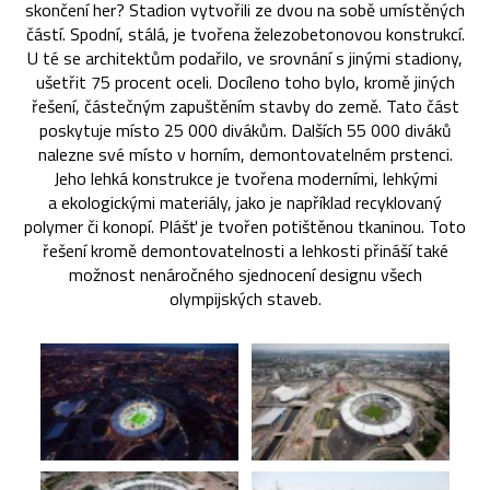
skončení her? Stadion vytvořili ze dvou na sobě umístěných
částí. Spodní, stálá, je tvořena železobetonovou konstrukcí.
U té se architektům podařilo, ve srovnání s jinými stadiony,
ušetřit 75 procent oceli. Docíleno toho bylo, kromě jiných
řešení, částečným zapuštěním stavby do země. Tato část
poskytuje místo 25 000 divákům. Dalších 55 000 diváků
nalezne své místo v horním, demontovatelném prstenci.
Jeho lehká konstrukce je tvořena moderními, lehkými
a ekologickými materiály, jako je například recyklovaný
polymer či konopí. Plášť je tvořen potištěnou tkaninou. Toto
řešení kromě demontovatelnosti a lehkosti přináší také
možnost nenáročného sjednocení designu všech
olympijských staveb.