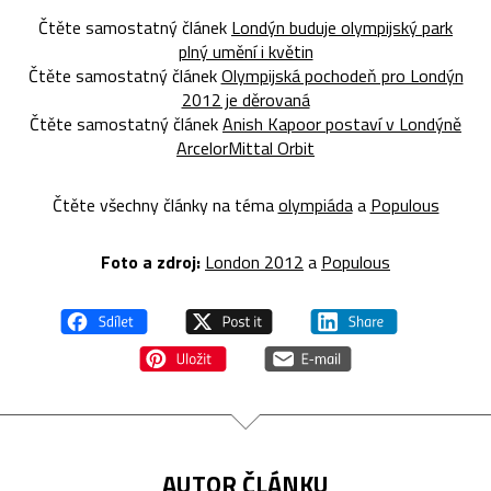
Čtěte samostatný článek
Londýn buduje olympijský park
plný umění i květin
Čtěte samostatný článek
Olympijská pochodeň pro Londýn
2012 je děrovaná
Čtěte samostatný článek
Anish Kapoor postaví v Londýně
ArcelorMittal Orbit
Čtěte všechny články na téma
olympiáda
a
Populous
Foto a zdroj:
London 2012
a
Populous
AUTOR ČLÁNKU