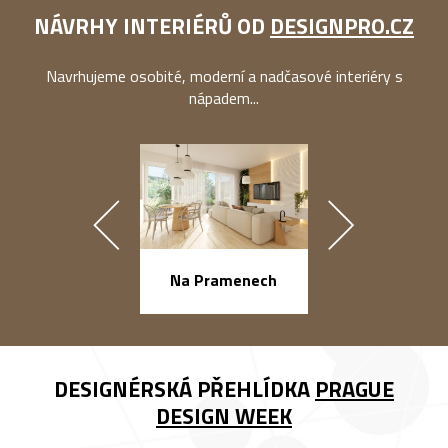
NÁVRHY INTERIÉRŮ OD
DESIGNPRO.CZ
Navrhujeme osobité, moderní a nadčasové interiéry s
nápadem...
náměstí Na Ba
Na Pramenech
DESIGNÉRSKÁ PŘEHLÍDKA
PRAGUE
DESIGN WEEK