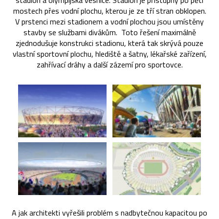
stadion a olympijská vesnice. Stadion je přístupný po pěti
mostech přes vodní plochu, kterou je ze tří stran obklopen.
V prstenci mezi stadionem a vodní plochou jsou umístěny
stavby se službami divákům. Toto řešení maximálně
zjednodušuje konstrukci stadionu, která tak skrývá pouze
vlastní sportovní plochu, hlediště a šatny, lékařské zařízení,
zahřívací dráhy a další zázemí pro sportovce.
A jak architekti vyřešili problém s nadbytečnou kapacitou po