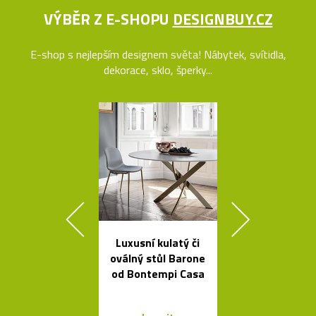
VÝBĚR Z E-SHOPU
DESIGNBUY.CZ
E-shop s nejlepším designem světa! Nábytek, svítidla,
dekorace, sklo, šperky...
Luxusní kulatý či
České křišťá
oválný stůl Barone
sklenice 
od Bontempi Casa
britskéh
designér