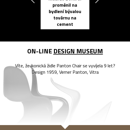
proměnil na
propracovan
bydlení bývalou
elektronic
továrnu na
zápisník
cement
reMarkable
ON-LINE
DESIGN MUSEUM
Víte, že ikonická židle Panton Chair se vyvíjela 9 let?
Design 1959, Verner Panton, Vitra