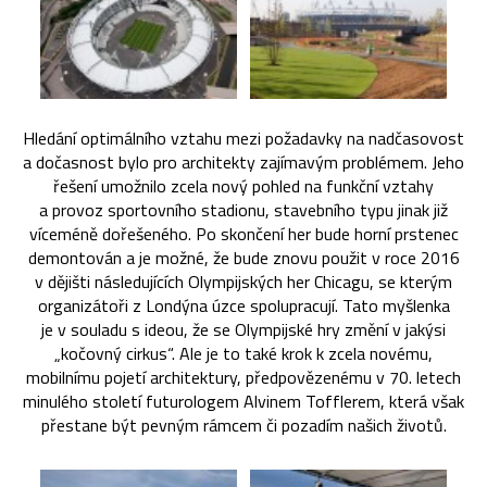
Hledání optimálního vztahu mezi požadavky na nadčasovost
a dočasnost bylo pro architekty zajímavým problémem. Jeho
řešení umožnilo zcela nový pohled na funkční vztahy
a provoz sportovního stadionu, stavebního typu jinak již
víceméně dořešeného. Po skončení her bude horní prstenec
demontován a je možné, že bude znovu použit v roce 2016
v dějišti následujících Olympijských her Chicagu, se kterým
organizátoři z Londýna úzce spolupracují. Tato myšlenka
je v souladu s ideou, že se Olympijské hry změní v jakýsi
„kočovný cirkus“. Ale je to také krok k zcela novému,
mobilnímu pojetí architektury, předpovězenému v 70. letech
minulého století futurologem Alvinem Tofflerem, která však
přestane být pevným rámcem či pozadím našich životů.