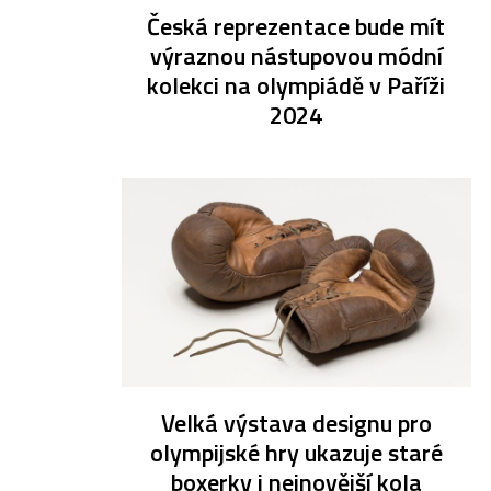
Česká reprezentace bude mít
výraznou nástupovou módní
kolekci na olympiádě v Paříži
2024
Velká výstava designu pro
olympijské hry ukazuje staré
boxerky i nejnovější kola