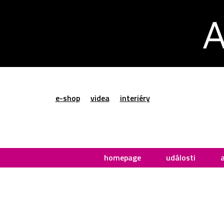
e-shop
videa
interiéry
homepage
události