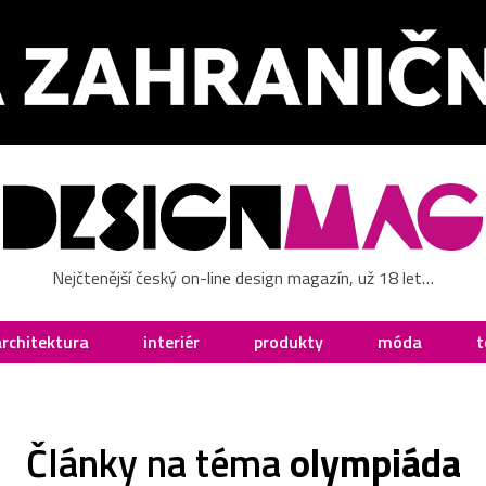
Nejčtenější český on-line design magazín, už 18 let…
architektura
interiér
produkty
móda
t
Články na téma
olympiáda