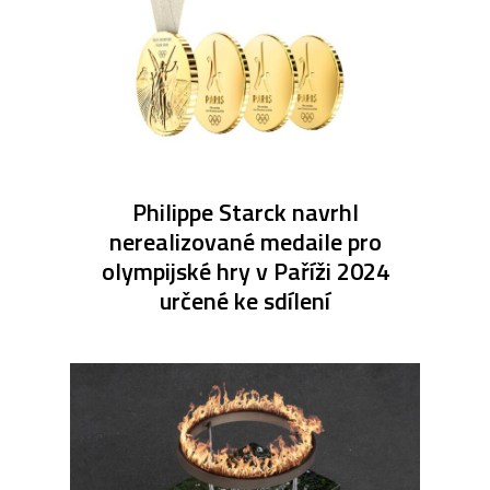
Philippe Starck navrhl
nerealizované medaile pro
olympijské hry v Paříži 2024
určené ke sdílení