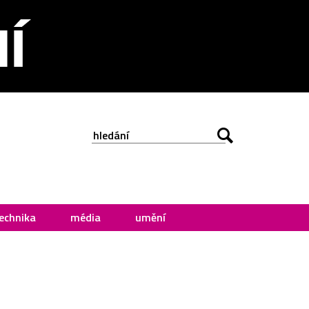
echnika
média
umění