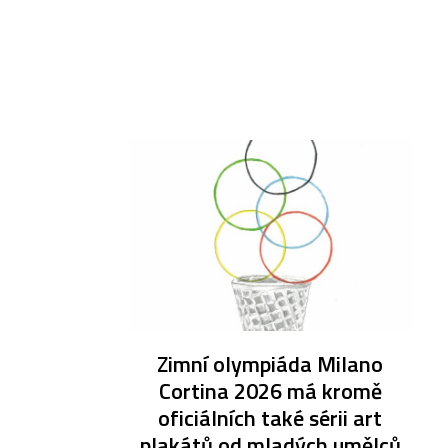
Zimní olympiáda Milano
Cortina 2026 má kromě
oficiálních také sérii art
plakátů od mladých umělců