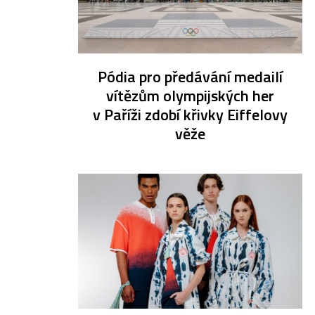
Pódia pro předávání medailí
vítězům olympijských her
v Paříži zdobí křivky Eiffelovy
věže