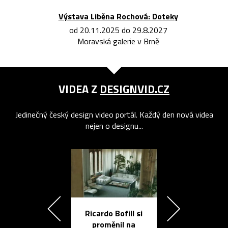
Výstava Liběna Rochová: Doteky
od 20.11.2025 do 29.8.2027
Moravská galerie v Brně
VIDEA Z
DESIGNVID.CZ
Jedinečný český design video portál. Každý den nová videa
nejen o designu...
Ricardo Bofill si
Přichází ten
proměnil na
propracovan