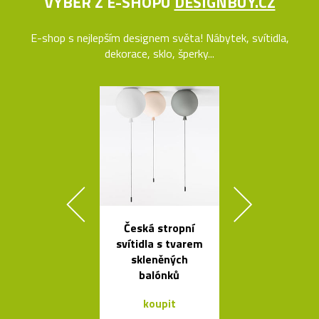
VÝBĚR Z E-SHOPU
DESIGNBUY.CZ
E-shop s nejlepším designem světa! Nábytek, svítidla,
dekorace, sklo, šperky...
Česká stropní
Čalouněná ši
svítidla s tvarem
židle Kuga
skleněných
Bontempi C
balónků
koupit
koupit