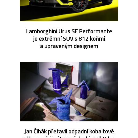
Lamborghini Urus SE Performante
je extrémní SUV s 812 koňmi
a upraveným designem
Jan Čihák přetavil odpadní kobaltové