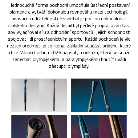
„Jednoduchá forma pochodní umocňuje ústřední postavení
plamene a vytváří dokonalou rovnováhu mezi technologií,
inovací a udržitelností. Essential je poctou dokonalosti
italského designu. Každý detail byl pečlivě propracován tak,
aby vyjadřoval sílu a odhodlání sportovců i jejich schopnost
spojovat lidi prostřednictvím sportu. Každá pochodeň je víc
než jen předmět; je to ikona, základní součást příběhu, který
chce Milano Cortina 2026 napsat, a odkazu, který se snaží
zanechat olympijskému a paralympijskému hnutí,“ uvádí
zástupci olympiády.