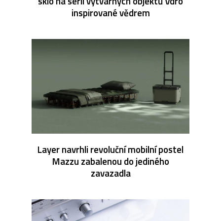
sklo na sérii výtvarných objektů Vdro
inspirované vědrem
Layer navrhli revoluční mobilní postel
Mazzu zabalenou do jediného
zavazadla