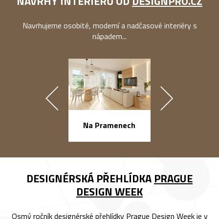
NÁVRHY INTERIÉRŮ OD
DESIGNPRO.CZ
Navrhujeme osobité, moderní a nadčasové interiéry s
nápadem...
náměstí Na Ba
Na Pramenech
DESIGNÉRSKÁ PŘEHLÍDKA
PRAGUE
DESIGN WEEK
Osmý ročník designérské přehlídky Prague Design Week je v