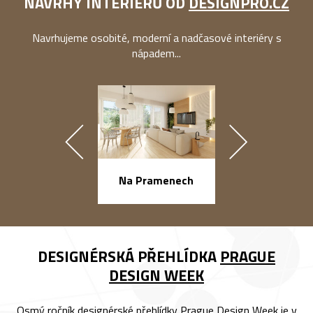
NÁVRHY INTERIÉRŮ OD
DESIGNPRO.CZ
Navrhujeme osobité, moderní a nadčasové interiéry s
nápadem...
náměstí Na Ba
Na Pramenech
DESIGNÉRSKÁ PŘEHLÍDKA
PRAGUE
DESIGN WEEK
Osmý ročník designérské přehlídky Prague Design Week je v