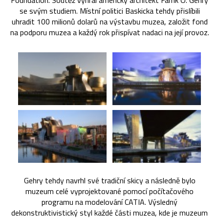
Foundation. Soutěž vyhrál americký architekt Farnk O. Gehry
se svým studiem. Místní politici Baskicka tehdy přislíbili
uhradit 100 milionů dolarů na výstavbu muzea, založit fond
na podporu muzea a každý rok přispívat nadaci na její provoz.
Gehry tehdy navrhl své tradiční skicy a následně bylo
muzeum celé vyprojektované pomocí počítačového
programu na modelování CATIA. Výsledný
dekonstruktivistický styl každé části muzea, kde je muzeum