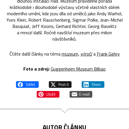
dlouhou instalaci Had. Muzeum pravidelně pořádá
krátkodobé i dlouhodobé výstavy včetně vlastních sbírek
moderního umění, kde jsou díla od umělců jako Andy Warhol,
Yves Klein, Robert Rauschenberg, Sigmar Polke, Jean-Michel
Basquiat, Jeff Koons, Gerhard Richter, Georg Baselitz
a mnozí další. Ročně navštíví muzeum přes milion
návštěvníků.
Čtěte další články na téma
muzeum
,
výročí
a
Frank Gehry
Foto a zdroj:
Guggenheim Museum Bilbao
AUTOR ČLÁNKU