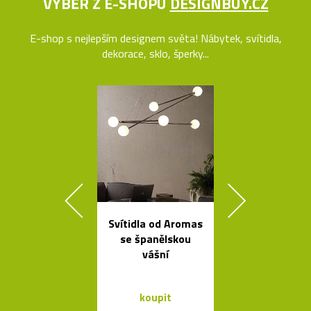
VÝBĚR Z E-SHOPU
DESIGNBUY.CZ
E-shop s nejlepším designem světa! Nábytek, svítidla,
dekorace, sklo, šperky...
Svítidla od Aromas
Španělsk
se španělskou
minimalisti
vášní
svítidla od A
koupit
koupit