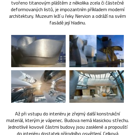
tvořeno titanovým pláštěm z několika zcela či částečně
deformovaných listů, je impozantním příkladem moderní
architektury. Muzeum leží u řeky Nervion a odráží na svém
fasádě její hladinu.
Až při vstupu do interiéru je zřejmý další konstrukční
materiál, kterým je vápenec. Budova nemá klasickou střechu.
Jednotlivé kovové částmi budovy jsou zasklené a propouští
do interiéru dostatek přírodního osvětlení. Celková