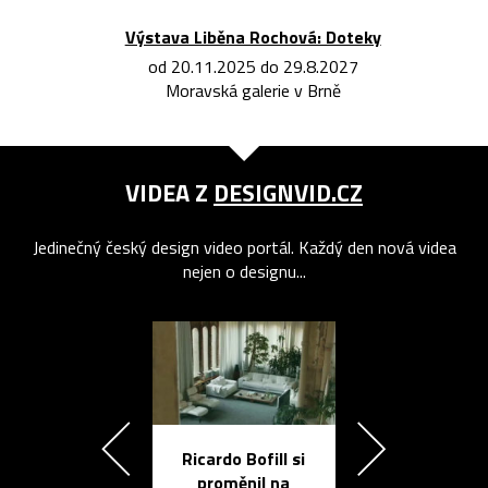
Výstava Liběna Rochová: Doteky
od 20.11.2025 do 29.8.2027
Moravská galerie v Brně
VIDEA Z
DESIGNVID.CZ
Jedinečný český design video portál. Každý den nová videa
nejen o designu...
Ricardo Bofill si
Přichází ten
proměnil na
propracovan