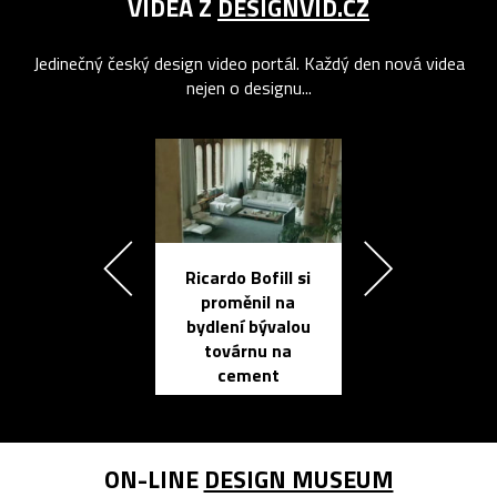
VIDEA Z
DESIGNVID.CZ
Jedinečný český design video portál. Každý den nová videa
nejen o designu...
Ricardo Bofill si
Přichází ten
proměnil na
propracovan
bydlení bývalou
elektronic
továrnu na
zápisník
cement
reMarkable
ON-LINE
DESIGN MUSEUM