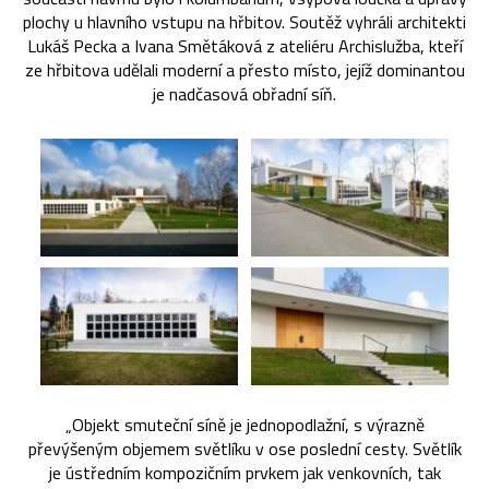
plochy u hlavního vstupu na hřbitov. Soutěž vyhráli architekti
Lukáš Pecka a Ivana Smětáková z ateliéru Archislužba, kteří
ze hřbitova udělali moderní a přesto místo, jejíž dominantou
je nadčasová obřadní síň.
„Objekt smuteční síně je jednopodlažní, s výrazně
převýšeným objemem světlíku v ose poslední cesty. Světlík
je ústředním kompozičním prvkem jak venkovních, tak