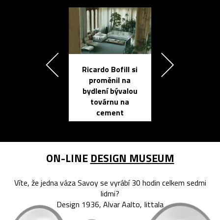
Ricardo Bofill si
Přichází ten
proměnil na
propracovan
bydlení bývalou
elektronic
továrnu na
zápisník
cement
reMarkable
ON-LINE
DESIGN MUSEUM
Víte, že jedna váza Savoy se vyrábí 30 hodin celkem sedmi
lidmi?
Design 1936, Alvar Aalto, Iittala