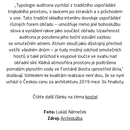
„Typologie auditoria vychází z tradičního uspořádání
trojlodního prostoru, s lavicemi po stranách a s průchodem
v ose. Tato tradiční skladba interiéru dovoluje uspořádání
různých forem obřadu – umožňuje mimo jiné bohoslužbu
slova a vynášení rakve jako součást obřadu. Uzavřenost
auditoria je porušena jeho boční vizuální vazbou
se smutečním atriem. Atrium slouží jako důstojný přechod
vstříc všedním dnům – je tudy možný odchod smutečních
hostů a také průchod k vsypové loučce ve svahu nad
obřadní síní. Klidná atmosféra prostoru je podtržena
pomalým plynutím vody ve Fontáně života uprostřed átria,“
dodávají. Vzhledem ke kvalitám realizace není divu, že se nyní
uchází o Českou cenu za architekturu 2019 mezi 34 finalisty.
Čtěte další články na téma
kostel
Foto:
Lukáš Němeček
Zdroj:
Archislužba