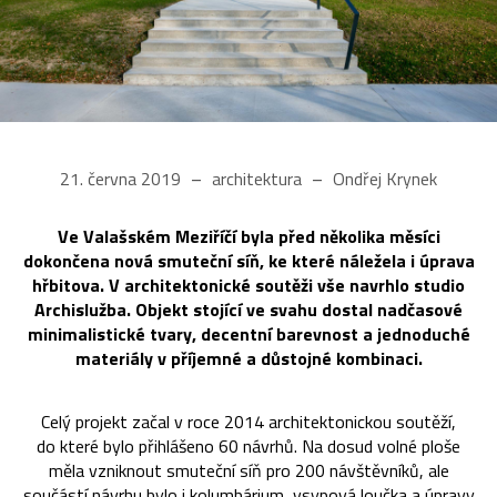
21. června 2019
architektura
Ondřej Krynek
Ve Valašském Meziříčí byla před několika měsíci
dokončena nová smuteční síň, ke které náležela i úprava
hřbitova. V architektonické soutěži vše navrhlo studio
Archislužba. Objekt stojící ve svahu dostal nadčasové
minimalistické tvary, decentní barevnost a jednoduché
materiály v příjemné a důstojné kombinaci.
Celý projekt začal v roce 2014 architektonickou soutěží,
do které bylo přihlášeno 60 návrhů. Na dosud volné ploše
měla vzniknout smuteční síň pro 200 návštěvníků, ale
součástí návrhu bylo i kolumbárium, vsypová loučka a úpravy