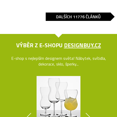
DALŠÍCH 11776 ČLÁNKŮ
VÝBĚR Z E-SHOPU
DESIGNBUY.CZ
E-shop s nejlepším designem světa! Nábytek, svítidla,
dekorace, sklo, šperky...