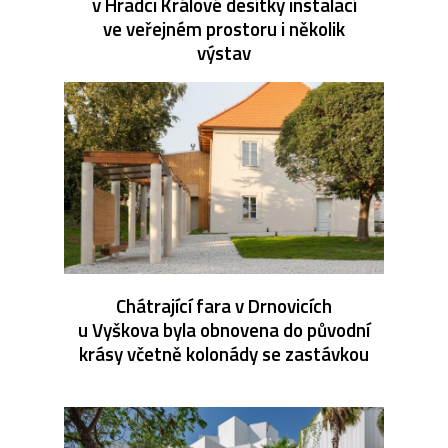
v Hradci Králové desítky instalací
ve veřejném prostoru i několik
výstav
Chátrající fara v Drnovicích
u Vyškova byla obnovena do původní
krásy včetně kolonády se zastávkou