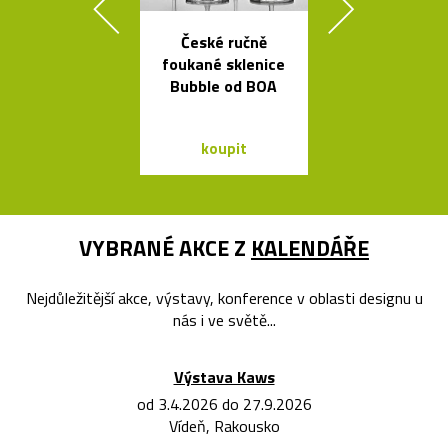
České ručně
Svítidla od A
foukané sklenice
se španěls
Bubble od BOA
vášní
koupit
koupit
VYBRANÉ AKCE Z
KALENDÁŘE
Nejdůležitější akce, výstavy, konference v oblasti designu u
nás i ve světě...
Výstava Kaws
od 3.4.2026 do 27.9.2026
Vídeň, Rakousko