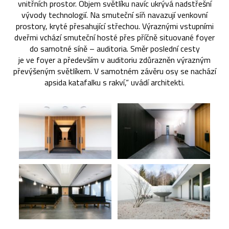
vnitřních prostor. Objem světlíku navíc ukrývá nadstřešní
vývody technologií. Na smuteční síň navazují venkovní
prostory, kryté přesahující střechou. Výraznými vstupními
dveřmi vchází smuteční hosté přes příčně situované foyer
do samotné síně – auditoria. Směr poslední cesty
je ve foyer a především v auditoriu zdůrazněn výrazným
převýšeným světlíkem. V samotném závěru osy se nachází
apsida katafalku s rakví,“ uvádí architekti.