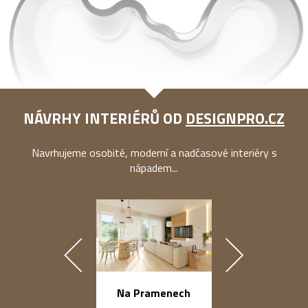
NÁVRHY INTERIÉRŮ OD
DESIGNPRO.CZ
Navrhujeme osobité, moderní a nadčasové interiéry s
nápadem...
náměstí Na Ba
Na Pramenech