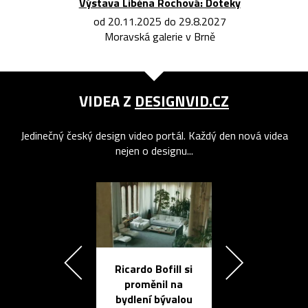
Výstava Liběna Rochová: Doteky
od 20.11.2025 do 29.8.2027
Moravská galerie v Brně
VIDEA Z
DESIGNVID.CZ
Jedinečný český design video portál. Každý den nová videa
nejen o designu...
Ricardo Bofill si
Přichází ten
proměnil na
propracovan
bydlení bývalou
elektronic