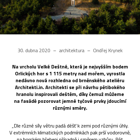
30. dubna 2020
architektura
Ondřej Krynek
Na vrcholu Velké Deštné, která je nejvyšším bodem
Orlických hor s 1 115 metry nad mořem, vyrostla
nedávno nová rozhledna od brněnského ateliéru
Architekti.in. Architekti se při návrhu pětibokého
hranolu inspirovali deštěm, díky čemuž můžeme
na fasádě pozorovat jemné tyčové prvky jdoucímí
různými směry.
„Dle různé síly větru padá déšť k zemi pod různými úhly.
V extrémních klimatických podmínkách pak prší vodorovně,
na horském hřebeni případně i směrem vzhůru. Pět