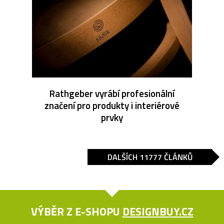
Rathgeber vyrábí profesionální
značení pro produkty i interiérové
prvky
DALŠÍCH 11777 ČLÁNKŮ
VÝBĚR Z E-SHOPU
DESIGNBUY.CZ