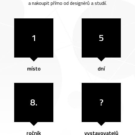
a nakoupit přímo od designérů a studií.
1
5
místo
dní
8.
?
ročník
vystavovatelů