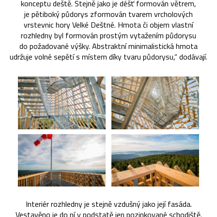
konceptu deště. Stejně jako je déšť formován větrem,
je pětiboký půdorys zformován tvarem vrcholových
vrstevnic hory Velké Deštné. Hmota či objem vlastní
rozhledny byl formován prostým vytažením půdorysu
do požadované výšky. Abstraktní minimalistická hmota
udržuje volné sepětí s místem díky tvaru půdorysu,“ dodávají.
Interiér rozhledny je stejně vzdušný jako její fasáda.
Vestavěno je do ní v podstatě jen pozinkované schodiště.