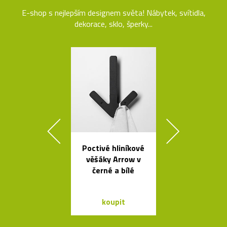
E-shop s nejlepším designem světa! Nábytek, svítidla,
dekorace, sklo, šperky...
Poctivé hliníkové
Ručně vyro
věšáky Arrow v
dřevěné soš
černé a bílé
Dánska
koupit
koupit