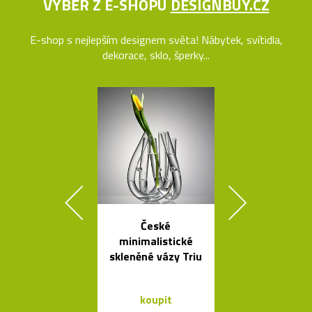
VÝBĚR Z E-SHOPU
DESIGNBUY.CZ
E-shop s nejlepším designem světa! Nábytek, svítidla,
dekorace, sklo, šperky...
České
Český set ka
minimalistické
se sklenic
skleněné vázy Triu
Ondine
koupit
koupit