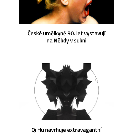
České umělkyně 90. let vystavují
na Někdy v sukni
Qi Hu navrhuje extravagantní