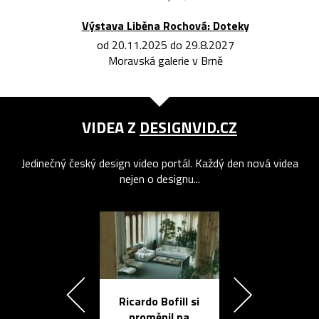
Výstava Liběna Rochová: Doteky
od 20.11.2025 do 29.8.2027
Moravská galerie v Brně
VIDEA Z
DESIGNVID.CZ
Jedinečný český design video portál. Každý den nová videa
nejen o designu...
Ricardo Bofill si
Přichází ten
proměnil na
propracovan