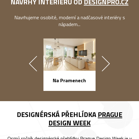
NÁVRHY INTERIÉRŮ OD
DESIGNPRO.CZ
Navrhujeme osobité, moderní a nadčasové interiéry s
nápadem...
náměstí Na Ba
Na Pramenech
DESIGNÉRSKÁ PŘEHLÍDKA
PRAGUE
DESIGN WEEK
Osmý ročník designérské přehlídky Prague Design Week je v