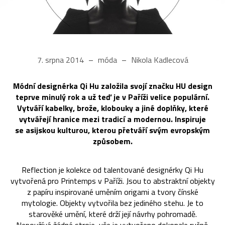
7. srpna 2014
móda
Nikola Kadlecová
Módní designérka Qi Hu založila svojí značku HU design
teprve minulý rok a už teď je v Paříži velice populární.
Vytváří kabelky, brože, klobouky a jiné doplňky, které
vytvářejí hranice mezi tradicí a modernou. Inspiruje
se asijskou kulturou, kterou přetváří svým evropským
způsobem.
Reflection je kolekce od talentované designérky Qi Hu
vytvořená pro Printemps v Paříži. Jsou to abstraktní objekty
z papíru inspirované uměním origami a tvory čínské
mytologie. Objekty vytvořila bez jediného stehu. Je to
starověké umění, které drží její návrhy pohromadě.