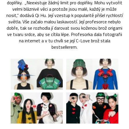
doplňky. „Neexistuje žádný limit pro doplňky. Mohu vytvořit
velmi bláznivé věci a protože jsou malé, každý je může
nosit,“ dodává Qi Hu. Její vzestup k popularitě přišel rychlostí
světla. Vše začalo malou laskavostí. Její profesorce nebylo
dobře, tak se rozhodla jí darovat svou koženou brož origami
ve tvaru srdce, aby se cítila lépe. Profesorka dala fotografii
na internet a v tu chvíli se její C-Love brož stala
bestsellerem.