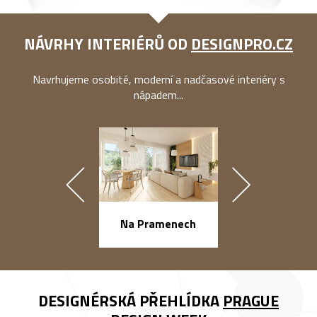
NÁVRHY INTERIÉRŮ OD
DESIGNPRO.CZ
Navrhujeme osobité, moderní a nadčasové interiéry s
nápadem...
náměstí Na Ba
Na Pramenech
DESIGNÉRSKÁ PŘEHLÍDKA
PRAGUE