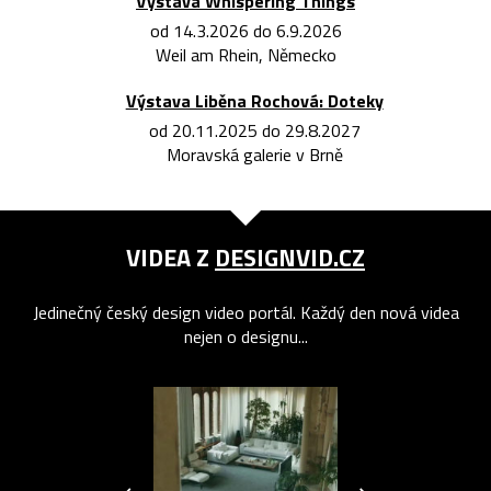
Výstava Whispering Things
od 14.3.2026 do 6.9.2026
Weil am Rhein, Německo
Výstava Liběna Rochová: Doteky
od 20.11.2025 do 29.8.2027
Moravská galerie v Brně
VIDEA Z
DESIGNVID.CZ
Jedinečný český design video portál. Každý den nová videa
nejen o designu...