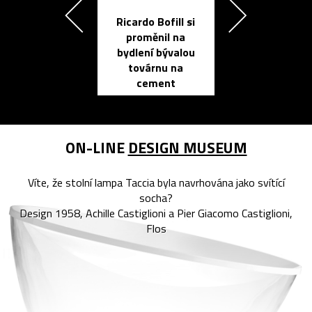
Ricardo Bofill si
Přichází ten
proměnil na
propracovan
bydlení bývalou
elektronic
továrnu na
zápisník
cement
reMarkable
ON-LINE
DESIGN MUSEUM
Víte, že stolní lampa Taccia byla navrhována jako svítící
socha?
Design 1958, Achille Castiglioni a Pier Giacomo Castiglioni,
Flos