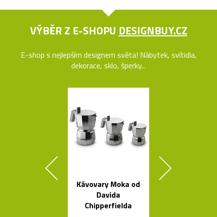
VÝBĚR Z E-SHOPU
DESIGNBUY.CZ
E-shop s nejlepším designem světa! Nábytek, svítidla,
dekorace, sklo, šperky...
Kávovary Moka od
Nezávadné l
Davida
na vodu od K
Chipperfielda
Rashida