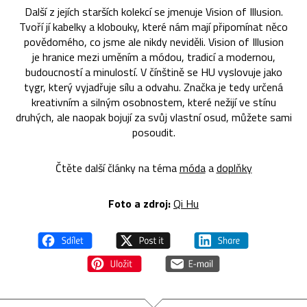
Další z jejích starších kolekcí se jmenuje Vision of Illusion.
Tvoří jí kabelky a klobouky, které nám mají připomínat něco
povědomého, co jsme ale nikdy neviděli. Vision of Illusion
je hranice mezi uměním a módou, tradicí a modernou,
budoucností a minulostí. V čínštině se HU vyslovuje jako
tygr, který vyjadřuje sílu a odvahu. Značka je tedy určená
kreativním a silným osobnostem, které nežijí ve stínu
druhých, ale naopak bojují za svůj vlastní osud, můžete sami
posoudit.
Čtěte další články na téma
móda
a
doplňky
Foto a zdroj:
Qi Hu