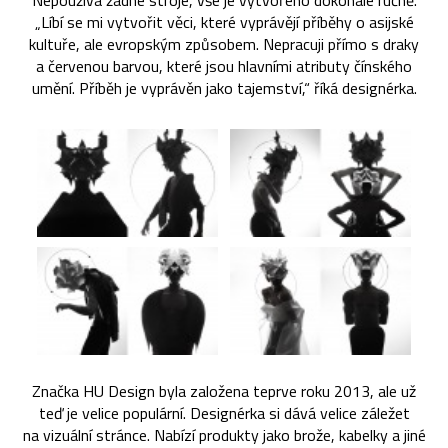
Nepoužívá žádné stroje, vše je vytvořeno dokonale ručně.
„Líbí se mi vytvořit věci, které vyprávějí příběhy o asijské
kultuře, ale evropským způsobem. Nepracuji přímo s draky
a červenou barvou, které jsou hlavními atributy čínského
umění. Příběh je vyprávěn jako tajemství,“ říká designérka.
Značka HU Design byla založena teprve roku 2013, ale už
teď je velice populární. Designérka si dává velice záležet
na vizuální stránce. Nabízí produkty jako brože, kabelky a jiné