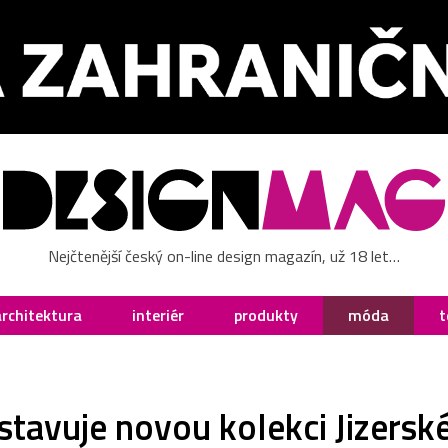
Nejčtenější český on-line design magazín, už 18 let…
architektura
interiér
produkty
móda
t
tavuje novou kolekci Jizersk