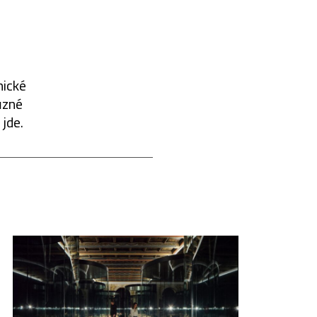
nické
ůzné
jde.