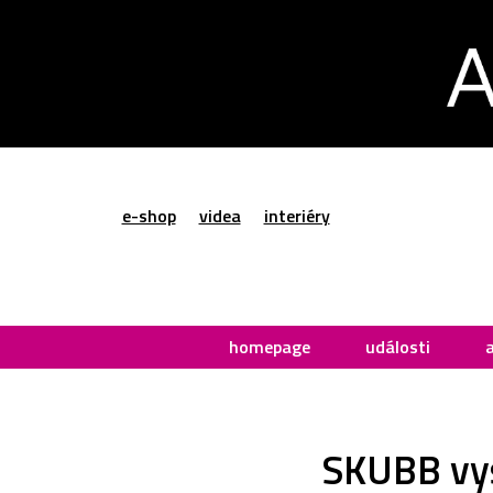
e-shop
videa
interiéry
homepage
události
SKUBB vys