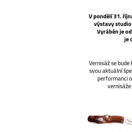
V pondělí 31. ří
výstavy studio
Vyráběn je od
je 
Vernisáž se bude
svou aktuální šp
performanci o
vernisáže