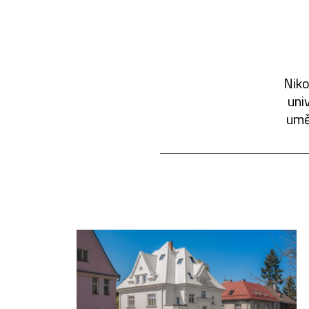
Niko
uni
umě