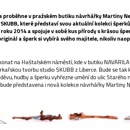
jna proběhne v pražském butiku návrhářky Martiny Ne
 SKUBB, které představí svou aktuální kolekci šperků 
 roku 2014 a spojuje v sobě kus přírody s krásou špe
originál a šperk si vybírá svého majitele, nikoliv nao
 konat na Haštalském náměstí, kde v butiku NAVARILA 
erkařskou tvorbu studio SKUBB z Liberce. Bude se tak 
děvu, hudby a šperku vyhřezne umění do ulic Starého 
 bude představena i nová kolekce návrhářky Martiny N