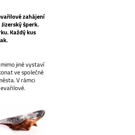
vařilové zahájení
Jizerský šperk.
rku. Každý kus
pak.
mimo jiné vystaví
konat ve společné
města. V rámci
evařilové.