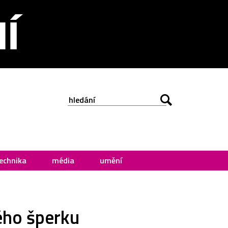
echnika
média
umění
ého šperku