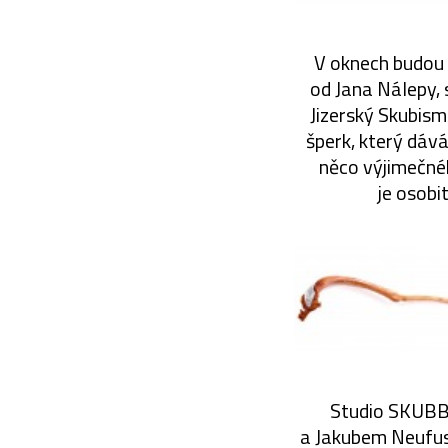
V oknech budou 
od Jana Nálepy, 
Jizerský Skubismu
šperk, který dáv
něco výjimečnéh
je osobit
Studio SKUBB 
a Jakubem Neufuss