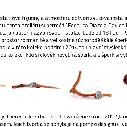
stát živé figuríny a atmosféru dotvoří zvuková instala
studenta ateliéru supermédií Federica Díaze a Davida
s, jak autoři nazvali svou instalaci bude od 18 hodin. 
á prostor rozmanité a velikostně různorodé škále šperk
o je v této kolekci podzimu 2014 tou hlavní myšlenkou
ou kolekcí, kde si člověk nevybírá šperk, ale šperk si vy
je liberecké kreativní studio založené v roce 2012 J
em. Jejich tvorba se pohybuje na pomezí designu či v