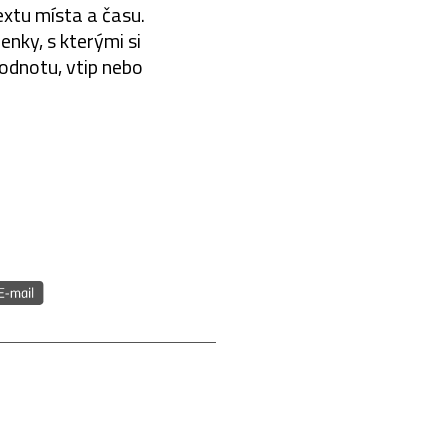
extu místa a času.
enky, s kterými si
hodnotu, vtip nebo