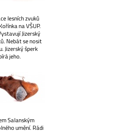
ce lesních zvuků
 Kořínka na VŠUP.
Vystavují Jizerský
ů. Nebát se nosit
. Jizerský šperk
bírá jeho.
anem Salanským
olného umění. Rádi