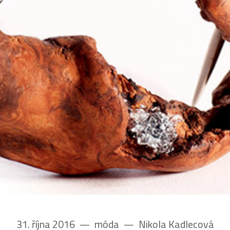
31. října 2016
––
móda
––
Nikola Kadlecová