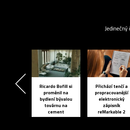
Jedinečný 
Ricardo Bofill si
Přichází tenčí a
proměnil na
propracovanější
bydlení bývalou
elektronický
továrnu na
zápisník
cement
reMarkable 2