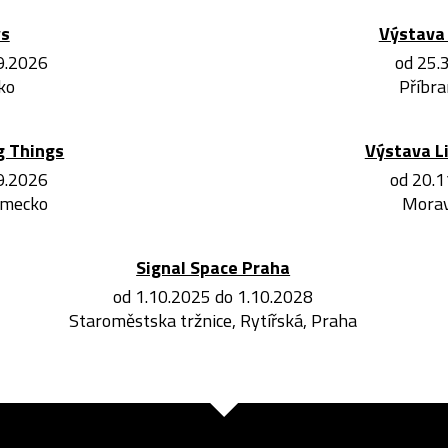
ws
Výstava 
.9.2026
od 25.
ko
Příbra
g Things
Výstava L
.9.2026
od 20.1
ěmecko
Morav
Signal Space Praha
od 1.10.2025 do 1.10.2028
Staroměstska tržnice, Rytířská, Praha