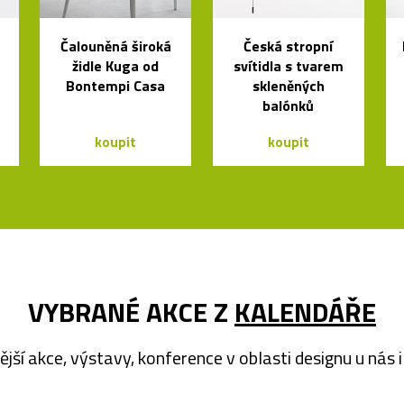
Čalouněná široká
Česká stropní
židle Kuga od
svítidla s tvarem
Bontempi Casa
skleněných
balónků
koupit
koupit
VYBRANÉ AKCE Z
KALENDÁŘE
ější akce, výstavy, konference v oblasti designu u nás i 