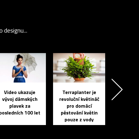
 designu...
Video ukazuje
Terraplanter je
vývoj dámských
revoluční květináč
plavek za
pro domácí
posledních 100 let
pěstování květin
pouze z vody