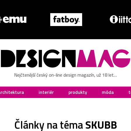
Nejčtenější český on-line design magazín, už 18 let…
architektura
interiér
produkty
móda
t
Články na téma
SKUBB