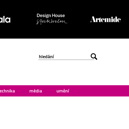
echnika
média
umění