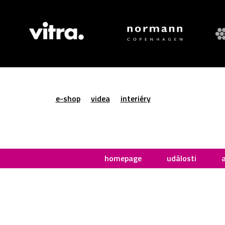
e-shop
videa
interiéry
homepage
události