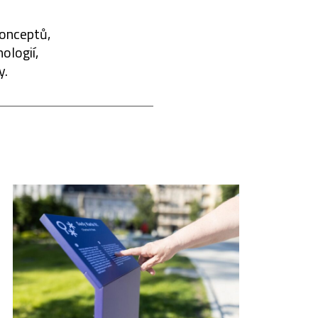
konceptů,
ologií,
y.