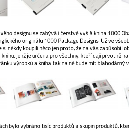
ho designu se zabývá i čerstvě vyšlá kniha 1000 Oba
anglického originálu 1000 Package Designs. Už ve všeo
e si někdy koupili něco jen proto, že na vás zapůsobil o
knihu, jenž je určena pro všechny, kteří dají prvotně na
ránku výrobků a kniha tak na ně bude mít blahodárný vl
ch bylo vybráno tisíc produktů a skupin produktů, kter