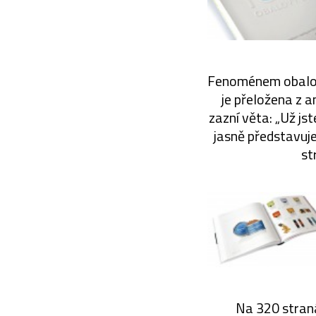
Fenoménem obalové
je přeložena z 
zazní věta: „Už jst
jasně představuje 
st
Na 320 straná