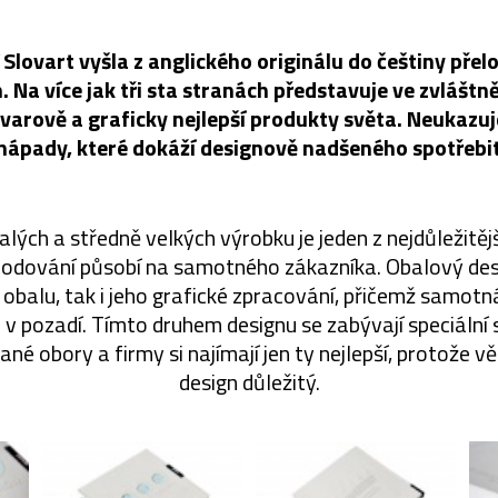
 Slovart vyšla z anglického originálu do češtiny pře
. Na více jak tři sta stranách představuje ve zvlášt
tvarově a graficky nejlepší produkty světa. Neukazuje
í nápady, které dokáží designově nadšeného spotřebit
lých a středně velkých výrobku je jeden z nejdůležitějš
hodování působí na samotného zákazníka. Obalový des
obalu, tak i jeho grafické zpracování, přičemž samotn
 v pozadí. Tímto druhem designu se zabývají speciální 
ané obory a firmy si najímají jen ty nejlepší, protože vě
design důležitý.