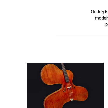
Ondřej K
modern
p