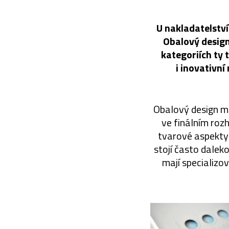
U nakladatelství
Obalový design
kategoriích ty 
i inovativn
Obalový design ma
ve finálním roz
tvarové aspekty 
stojí často daleko
mají specializov