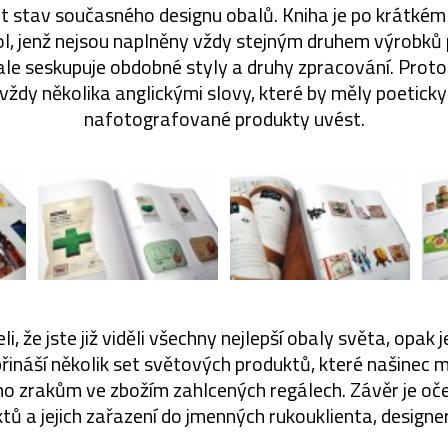
t stav současného designu obalů. Kniha je po krátkém
ol, jenž nejsou naplněny vždy stejným druhem výrobků 
 ale seskupuje obdobné styly a druhy zpracování. Proto 
vždy několika anglickými slovy, které by měly poetick
nafotografované produkty uvést.
li, že jste již viděli všechny nejlepší obaly světa, opak 
řináší několik set světových produktů, které našinec 
 jeho zrakům ve zbožím zahlcených regálech. Závěr je 
 a jejich zařazení do jmenných rukouklienta, designer