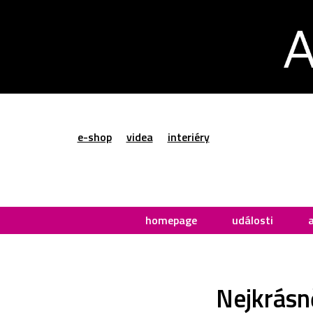
e-shop
videa
interiéry
homepage
události
Nejkrásně