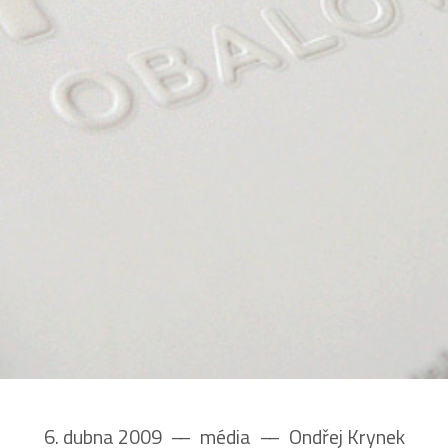
6. dubna 2009
––
média
––
Ondřej Krynek