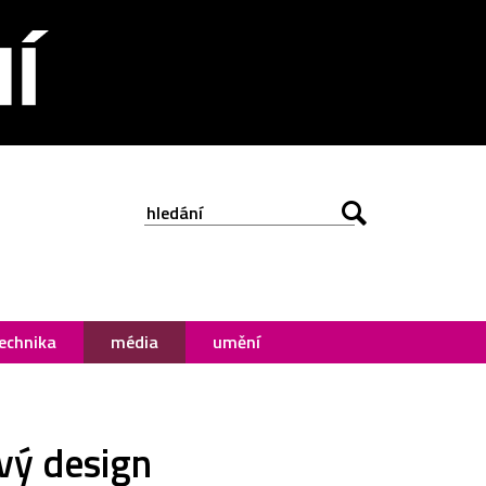
echnika
média
umění
ový design