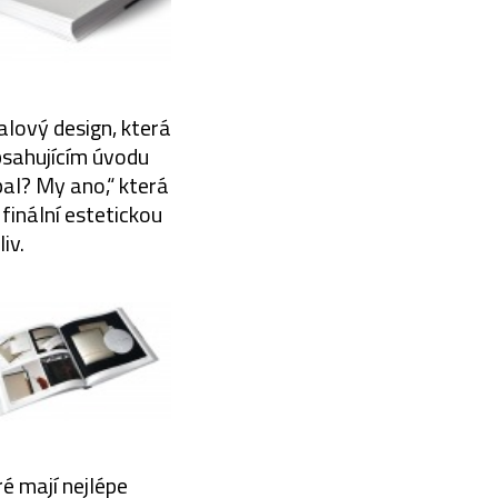
lový design, která
bsahujícím úvodu
bal? My ano,“ která
 finální estetickou
iv.
é mají nejlépe