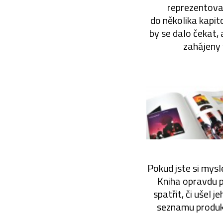
reprezentova
do několika kapit
by se dalo čekat,
zahájeny 
Pokud jste si mysle
Kniha opravdu p
spatřit, či ušel
seznamu produktů