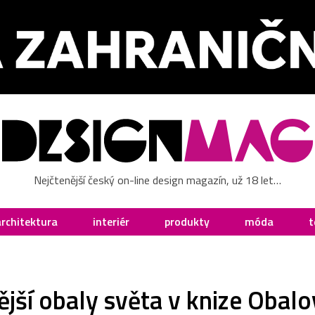
Nejčtenější český on-line design magazín, už 18 let…
architektura
interiér
produkty
móda
t
jší obaly světa v knize Obal