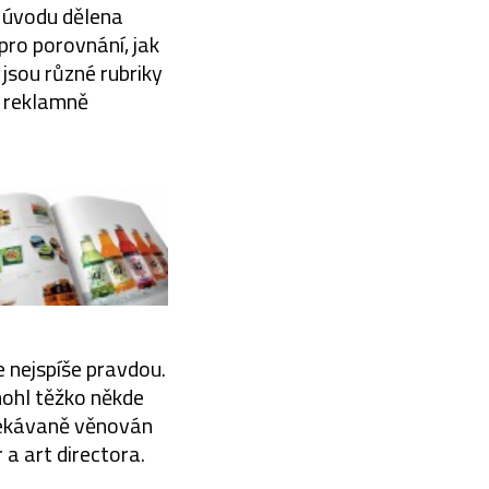
 úvodu dělena
pro porovnání, jak
jsou různé rubriky
y reklamně
je nejspíše pravdou.
mohl těžko někde
očekávaně věnován
 a art directora.