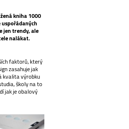
ložená kniha 1000
ně uspořádaných
 jen trendy, ale
ele nalákat.
ích faktorů, který
ign zasahuje jak
á kvalita výrobku
studia, školy na to
dí jak je obalový