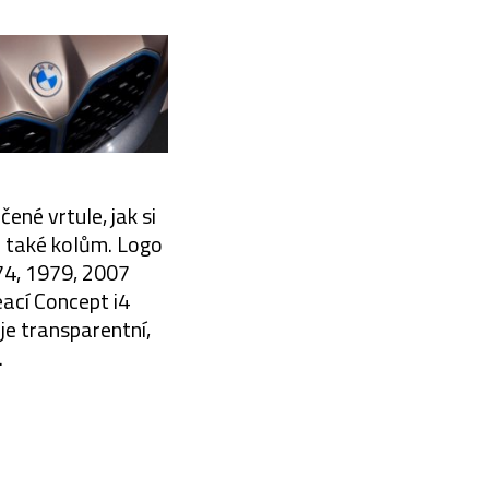
né vrtule, jak si
 také kolům. Logo
74, 1979, 2007
eací Concept i4
 je transparentní,
.