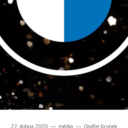
27. dubna 2020
––
média
––
Ondřej Krynek