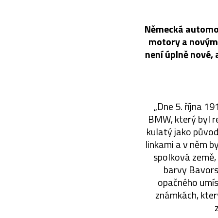
Německá automobi
motory a novým d
není úplně nové, 
„Dne 5. října 1
BMW, který byl r
kulatý jako původ
linkami a v něm b
spolková země, 
barvy Bavors
opačného umíst
známkách, který