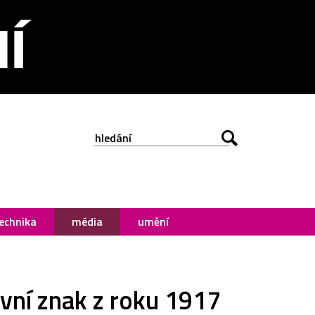
echnika
média
umění
vní znak z roku 1917