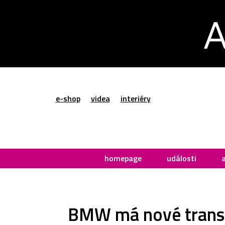
e-shop
videa
interiéry
homepage
události
BMW má nové transpa