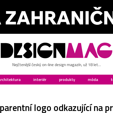
Nejčtenější český on-line design magazín, už 18 let…
architektura
interiér
produkty
móda
t
rentní logo odkazující na pr