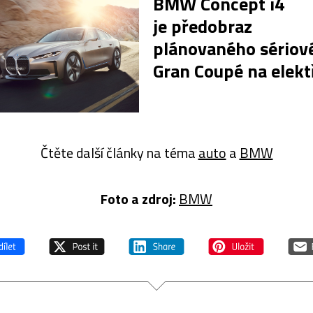
BMW Concept i4
je předobraz
plánovaného sériov
Gran Coupé na elekt
Čtěte další články na téma
auto
a
BMW
Foto a zdroj:
BMW