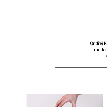
Ondřej K
modern
p