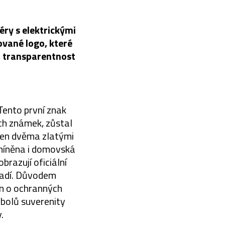
ry s elektrickými
ované logo, které
n, transparentnost
Tento první znak
ch známek, zůstal
ičen dvěma zlatými
zmíněna i domovská
razují oficiální
řadí. Důvodem
on o ochranných
mbolů suverenity
.