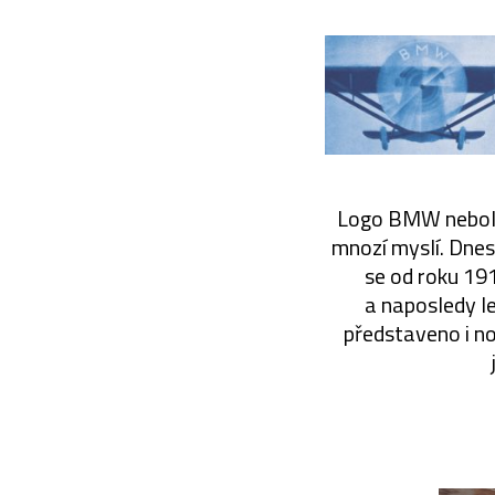
Logo BMW neboli 
mnozí myslí. Dne
se od roku 19
a naposledy le
představeno i nov