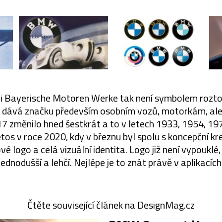
Bayerische Motoren Werke tak není symbolem roztoče
s dává značku především osobním vozů, motorkám, ale
17 změnilo hned šestkrát a to v letech 1933, 1954, 19
tos v roce 2020, kdy v březnu byl spolu s koncepční kr
é logo a celá vizuální identita. Logo již není vypouklé,
jednodušší a lehčí. Nejlépe je to znát právě v aplikacích
Čtěte související článek na DesignMag.cz