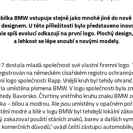
lka BMW vstupuje stejně jako mnohé jiné do nové é
esignem. U této příležitosti bylo představeno inov
ale spíš evolucí odkazují na první logo. Plochý desig
a lehkost se lépe snoubí s novými modely.
917 dostala mladá společnost své vlastní firemní logo. 
egistrován na německém císařském registru ochranný
ní logo společnosti Rapp. Vnější kruh byl tehdy ohran
yla umístěna písmena BMW. V logu společnosti byla 
tedy Bavorsko. Čtvrtiny vnitřního kruhu znaku BMW zob
ka – bílou a modrou. Ale jsou umístěny v opačném po
ění modré a bílé v logu BMW byl tehdejší lokální zák
 zakazoval použití stáních znaků, barev a dalších sy
z komerčních důvodů,“ uvádí čeští zástupci automobilky