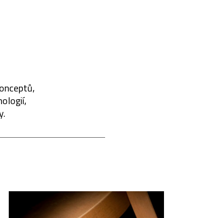
konceptů,
ologií,
y.