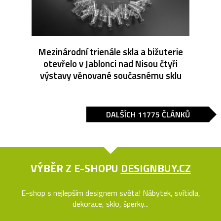
Mezinárodní trienále skla a bižuterie
otevřelo v Jablonci nad Nisou čtyři
výstavy věnované současnému sklu
DALŠÍCH 11775 ČLÁNKŮ
VÝBĚR Z E-SHOPU
DESIGNBUY.CZ
E-shop s nejlepším designem světa! Nábytek, svítidla,
dekorace, sklo, šperky...