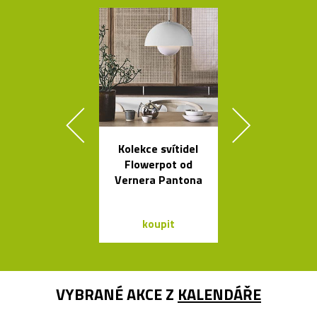
Kolekce svítidel
Legendární r
Flowerpot od
stolní lampi
Vernera Pantona
Dalú
koupit
koupit
VYBRANÉ AKCE Z
KALENDÁŘE