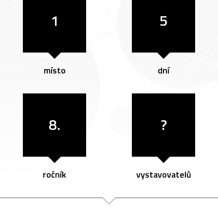
1
5
místo
dní
8.
?
ročník
vystavovatelů