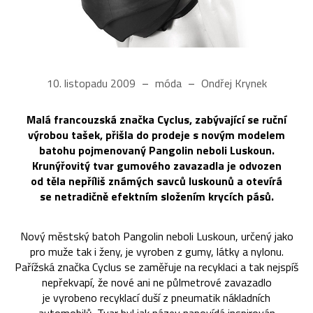
10. listopadu 2009
móda
Ondřej Krynek
Malá francouzská značka Cyclus, zabývající se ruční
výrobou tašek, přišla do prodeje s novým modelem
batohu pojmenovaný Pangolin neboli Luskoun.
Krunýřovitý tvar gumového zavazadla je odvozen
od těla nepříliš známých savců luskounů a otevírá
se netradičně efektním složením krycích pásů.
Nový městský batoh Pangolin neboli Luskoun, určený jako
pro muže tak i ženy, je vyroben z gumy, látky a nylonu.
Pařížská značka Cyclus se zaměřuje na recyklaci a tak nejspíš
nepřekvapí, že nové ani ne půlmetrové zavazadlo
je vyrobeno recyklací duší z pneumatik nákladních