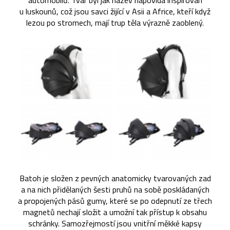
automobilů. Tvar byl jak název napovídá inspirován
u luskounů, což jsou savci žijící v Asii a Africe, kteří když
lezou po stromech, mají trup těla výrazně zaoblený.
Batoh je složen z pevných anatomicky tvarovaných zad
a na nich přidělaných šesti pruhů na sobě poskládaných
a propojených pásů gumy, které se po odepnutí ze třech
magnetů nechají složit a umožní tak přístup k obsahu
schránky. Samozřejmostí jsou vnitřní měkké kapsy