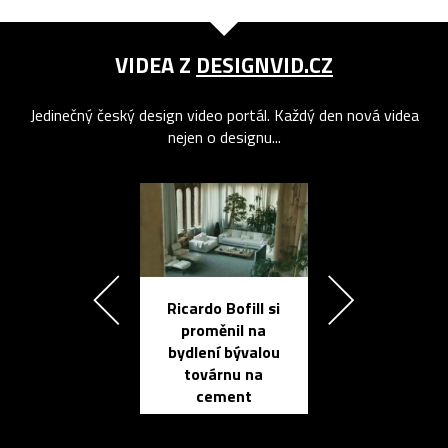
VIDEA Z
DESIGNVID.CZ
Jedinečný český design video portál. Každý den nová videa
nejen o designu...
Ricardo Bofill si
Přichází ten
proměnil na
propracovan
bydlení bývalou
elektronic
továrnu na
zápisník
cement
reMarkable