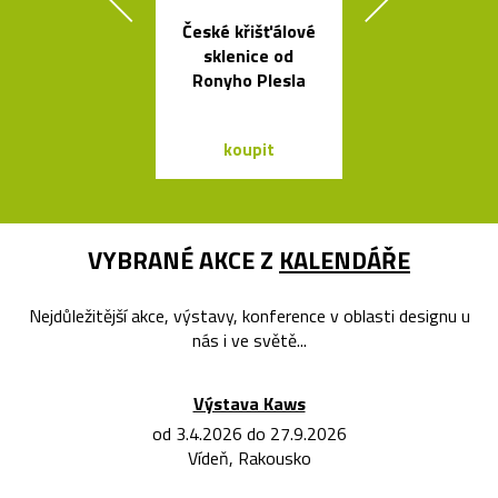
České křišťálové
Buďte na k
sklenice od
vidět s blika
Ronyho Plesla
Bookma
koupit
koupit
VYBRANÉ AKCE Z
KALENDÁŘE
Nejdůležitější akce, výstavy, konference v oblasti designu u
nás i ve světě...
Výstava Kaws
od 3.4.2026 do 27.9.2026
Vídeň, Rakousko