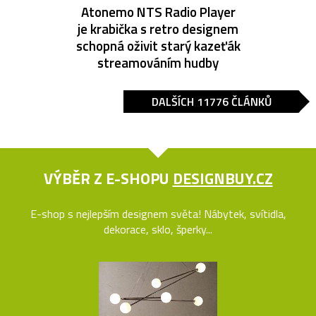
Atonemo NTS Radio Player
je krabička s retro designem
schopná oživit starý kazeťák
streamováním hudby
DALŠÍCH 11776 ČLÁNKŮ
VÝBĚR Z E-SHOPU
DESIGNBUY.CZ
E-shop s nejlepším designem světa! Nábytek, svítidla,
dekorace, sklo, šperky...