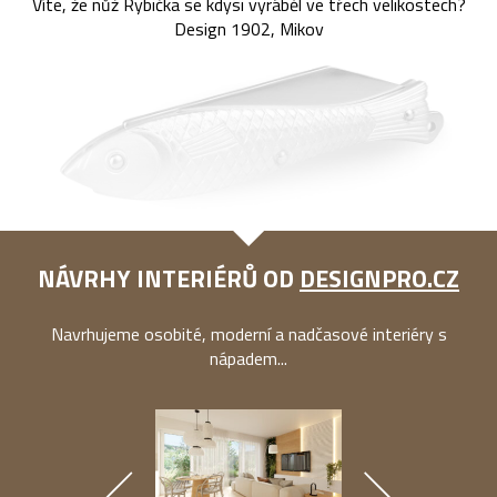
Víte, že nůž Rybička se kdysi vyráběl ve třech velikostech?
Design 1902, Mikov
NÁVRHY INTERIÉRŮ OD
DESIGNPRO.CZ
Navrhujeme osobité, moderní a nadčasové interiéry s
nápadem...