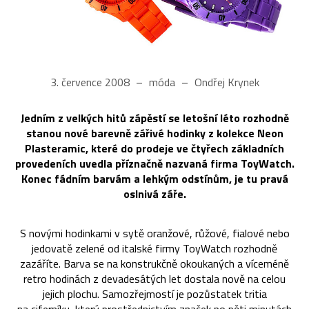
3. července 2008
móda
Ondřej Krynek
Jedním z velkých hitů zápěstí se letošní léto rozhodně
stanou nové barevně zářivé hodinky z kolekce Neon
Plasteramic, které do prodeje ve čtyřech základních
provedeních uvedla příznačně nazvaná firma ToyWatch.
Konec fádním barvám a lehkým odstínům, je tu pravá
oslnivá záře.
S novými hodinkami v sytě oranžové, růžové, fialové nebo
jedovatě zelené od italské firmy ToyWatch rozhodně
zazáříte. Barva se na konstrukčně okoukaných a víceméně
retro hodinách z devadesátých let dostala nově na celou
jejich plochu. Samozřejmostí je pozůstatek tritia