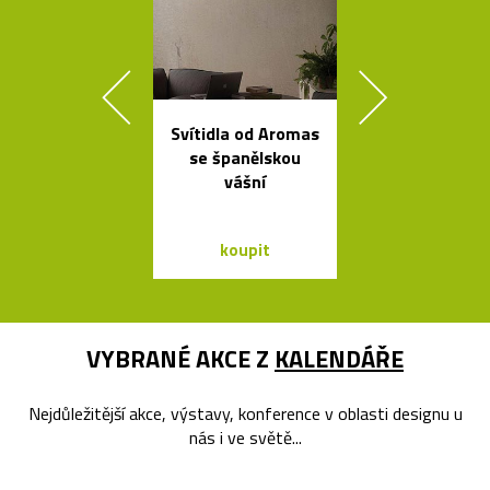
Svítidla od Aromas
Čeští sklen
se španělskou
ptáci jako sví
vášní
Night Bir
koupit
koupit
VYBRANÉ AKCE Z
KALENDÁŘE
Nejdůležitější akce, výstavy, konference v oblasti designu u
nás i ve světě...