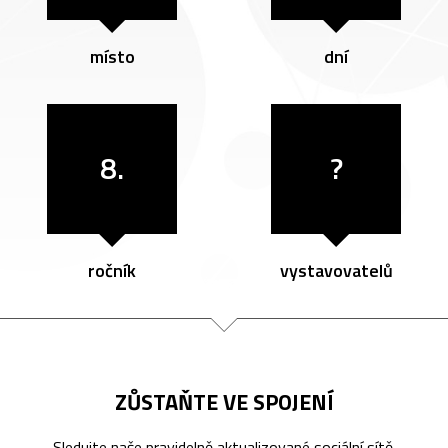
místo
dní
8.
?
ročník
vystavovatelů
ZŮSTAŇTE VE SPOJENÍ
Sledujte naše pravidelně aktualizované sociální sítě.