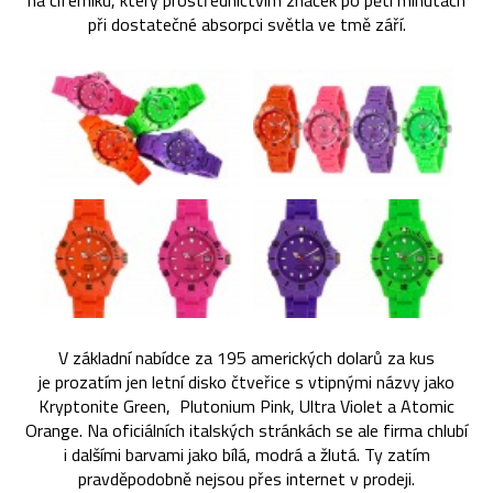
na ciferníku, který prostřednictvím značek po pěti minutách
při dostatečné absorpci světla ve tmě září.
V základní nabídce za 195 amerických dolarů za kus
je prozatím jen letní disko čtveřice s vtipnými názvy jako
Kryptonite Green, Plutonium Pink, Ultra Violet a Atomic
Orange. Na oficiálních italských stránkách se ale firma chlubí
i dalšími barvami jako bílá, modrá a žlutá. Ty zatím
pravděpodobně nejsou přes internet v prodeji.