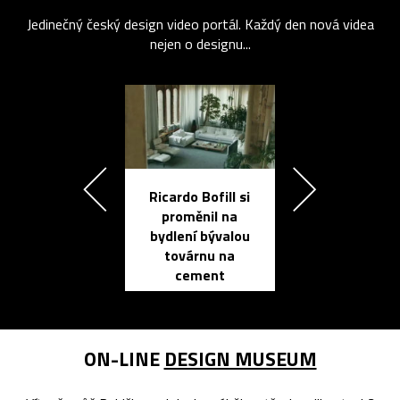
Jedinečný český design video portál. Každý den nová videa
nejen o designu...
Ricardo Bofill si
Přichází ten
proměnil na
propracovan
bydlení bývalou
elektronic
továrnu na
zápisník
cement
reMarkable
ON-LINE
DESIGN MUSEUM