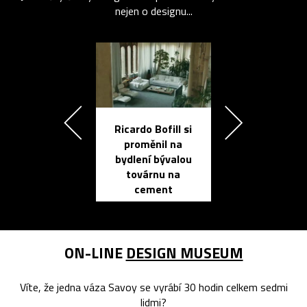
nejen o designu...
Ricardo Bofill si
Přichází ten
proměnil na
propracovan
bydlení bývalou
elektronic
továrnu na
zápisník
cement
reMarkable
ON-LINE
DESIGN MUSEUM
Víte, že jedna váza Savoy se vyrábí 30 hodin celkem sedmi
lidmi?