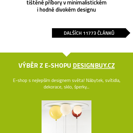
tištěné příbory v minimalistickém
i hodně divokém designu
DALŠÍCH 11773 ČLÁNKŮ
VÝBĚR Z E-SHOPU
DESIGNBUY.CZ
E-shop s nejlepším designem světa! Nábytek, svítidla,
dekorace, sklo, šperky...