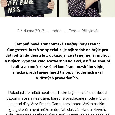
27. dubna 2012
móda
Tereza Přibylová
Kampaň nové francouzské značky Very French
Gangsters, která se specializuje výhradně na brýle pro
děti od tří do desíti let, dokazuje, že i ti nejmenší mohou
v brýlích vypadat chic. Rozvernou kolekcí, v níž se snoubí
kvalita a komfort se špetkou francouzského stylu,
značka představuje hned tři typy moderních skel
v různých provedeních.
Pokud jste v mládí nosili dioptrické brýle, určitě s nelibostí
vzpomínáte na neslušivé, barevně přeplácané modely. S tím
je snad díky Very French Gangsters konec. Vašim malým
gangsterům nyní můžete dopřát slušivá skla střízlivých,