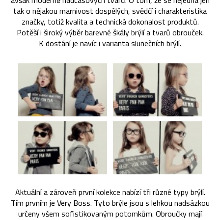
avšak moderně nadčasových tvarů. O tom, že se nejedná jen
tak o nějakou marnivost dospělých, svědčí i charakteristika
značky, totiž kvalita a technická dokonalost produktů.
Potěší i široký výběr barevné škály brýlí a tvarů obrouček.
K dostání je navíc i varianta slunečních brýlí.
Aktuální a zároveň první kolekce nabízí tři různé typy brýlí.
Tím prvním je Very Boss. Tyto brýle jsou s lehkou nadsázkou
určeny všem sofistikovaným potomkům. Obroučky mají