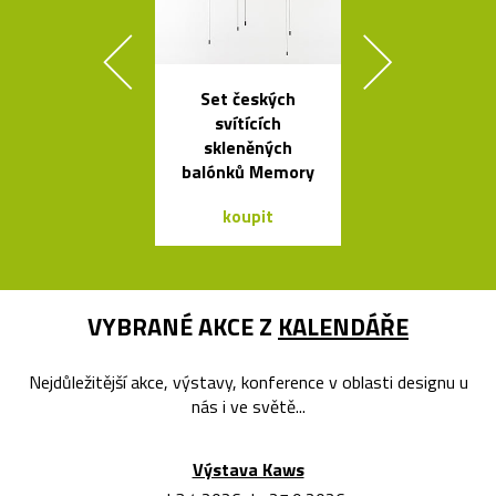
Set českých
Český set ka
svítících
se sklenic
skleněných
Ondine
balónků Memory
koupit
koupit
VYBRANÉ AKCE Z
KALENDÁŘE
Nejdůležitější akce, výstavy, konference v oblasti designu u
nás i ve světě...
Výstava Kaws