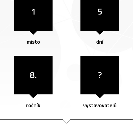
1
5
místo
dní
8.
?
ročník
vystavovatelů