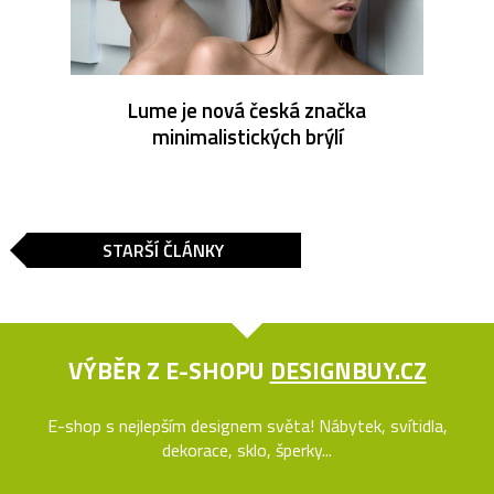
Lume je nová česká značka
minimalistických brýlí
STARŠÍ ČLÁNKY
VÝBĚR Z E-SHOPU
DESIGNBUY.CZ
E-shop s nejlepším designem světa! Nábytek, svítidla,
dekorace, sklo, šperky...