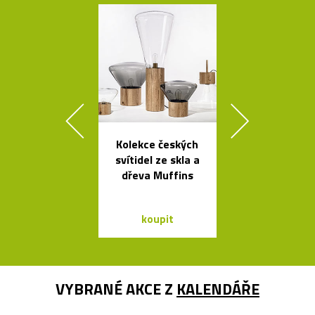
Kolekce českých
Luxusní kulat
svítidel ze skla a
oválný stůl B
dřeva Muffins
od Bontempi
koupit
koupit
VYBRANÉ AKCE Z
KALENDÁŘE