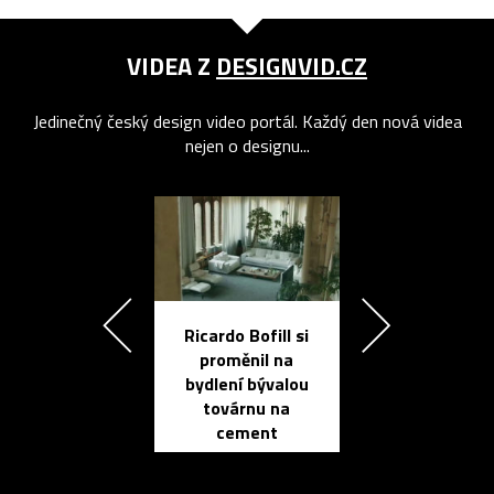
VIDEA Z
DESIGNVID.CZ
Jedinečný český design video portál. Každý den nová videa
nejen o designu...
Ricardo Bofill si
Přichází ten
proměnil na
propracovan
bydlení bývalou
elektronic
továrnu na
zápisník
cement
reMarkable