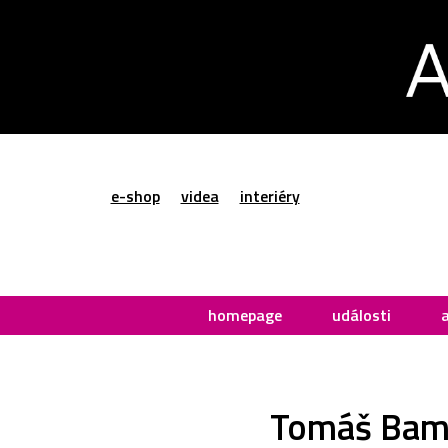
e-shop
videa
interiéry
homepage
události
Tomáš Bamb