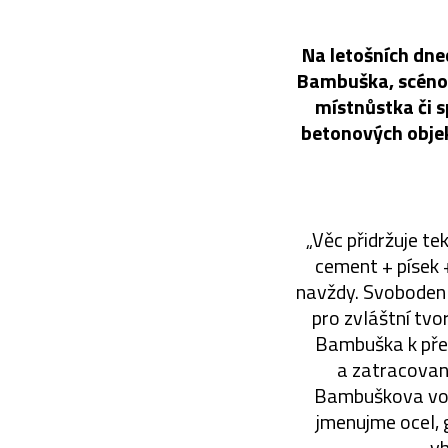
Na letošních dne
Bambuška, scénog
místnůstka či s
betonových objek
„Věc přidržuje te
cement + písek +
navždy. Svoboden 
pro zvláštní tv
Bambuška k pře
a zatracovan
Bambuškova voln
jmenujme ocel, g
vh