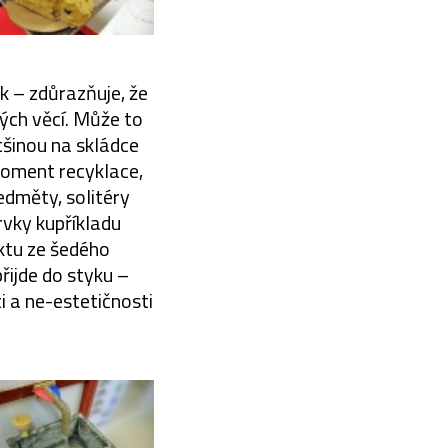
k – zdůrazňuje, že
vých věcí. Může to
tšinou na skládce
moment recyklace,
edměty, solitéry
rvky kupříkladu
ktu ze šedého
řijde do styku –
i a ne-estetičnosti