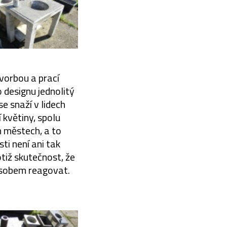
vorbou a prací
 designu jednolitý
e snaží v lidech
 květiny, spolu
h městech, a to
i není ani tak
tiž skutečnost, že
ůsobem reagovat.