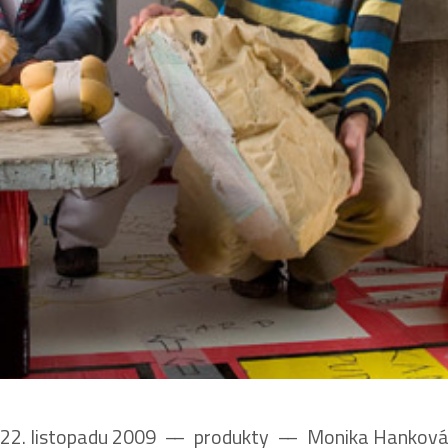
22. listopadu 2009
––
produkty
––
Monika Hankov