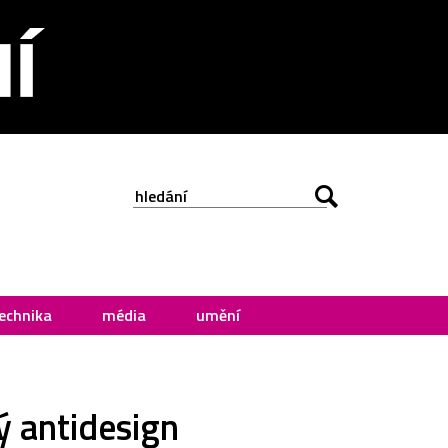
echnika
média
umění
 antidesign