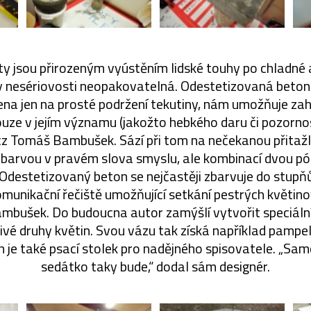
y jsou přirozeným vyústěním lidské touhy po chladn
íky nesériovosti neopakovatelná. Odestetizovaná beto
na jen na prosté podržení tekutiny, nám umožňuje zah
ouze v jejím významu (jakožto hebkého daru či pozornost
z Tomáš Bambušek. Sází při tom na nečekanou přitažli
í barvou v pravém slova smyslu, ale kombinací dvou pó
 „Odestetizovaný beton se nejčastěji zbarvuje do stupňů
omunikační řečiště umožňující setkání pestrých květi
Bambušek. Do budoucna autor zamýšlí vytvořit speciál
ivé druhy květin. Svou vázu tak získá například pampel
án je také psací stolek pro nadějného spisovatele. „Sa
sedátko taky bude,“ dodal sám designér.