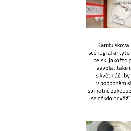
Bambuškova vo
scénografa; tyto 
celek. Jakožto 
vyvolat také u
s květináči, b
v podobném st
samotné zakoupení
se někdo odváží