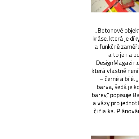
„Betonové objekt
kráse, která je d
a funkčně zaměře
a to jen a p
DesignMagazin.c
která vlastně nen
– černé a bílé.
barva, šedá je k
barev,“ popisuje 
a vázy pro jednotl
či fialka. Plánov