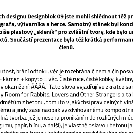
ch designu Designblok 09 jste mohli shlédnout též 
rafa, výtvarníka a herce. Samotný stánek byl konci
píše plastový „skleník“ pro zvláštní tvory, kde bylo 
tů. Součástí prezentace byla též krátká performance 
členů.
kutost, brání odtoku, věc je rozehrána činem a čin po
 kámen + kopyto = věc. Čisté ruce, čisté kobky, květiny
v okamžení: ÁÁÁÁ.“ Tato slova vyjadřují ve zkratce s
ory Room for Rabbits, Lovers and Other Strangers a t
dmětům z betonu, tomuto v jakýchsi pravidelných vl
ému a jindy zase naopak vyzdvihovanému kompozitní
á tvorba, jež je nesena pronikáním do rozličných méd
umu, papír, hlínu, a další), je vlastně oslavou betonu 
odného pro tvorbu každodenního produktového desig