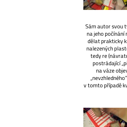
Sám autor svou tv
na jeho počínání 
dělat prakticky 
nalezených plast
tedy re (návrat
postrádající „
na váze obje
„nevzhledného“ 
v tomto případě kv