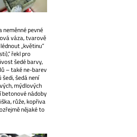
é a neměnné pevné
nová váza, tvarově
lédnout „květinu“
i),“ řekl pro
vost šedé barvy,
lů – také ne-barev
 šedi, šedá není
nových, mýdlových
ní betonové nádoby
iška, růže, kopřiva
mozřejmě nějaké to