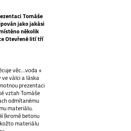
prezentaci Tomáše
pován jako jakási
umístěno několik
Otevřené lití tří
svěcuje věc…voda +
 ve válci a láska
amotnou prezentaci
aké vztah Tomáše
nách odmítanému
mu materiálu.
ií (kromě betonu
jakožto materiálu
nu.