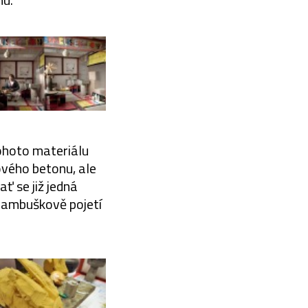
ohoto materiálu
ového betonu, ale
ť se již jedná
 Bambuškově pojetí