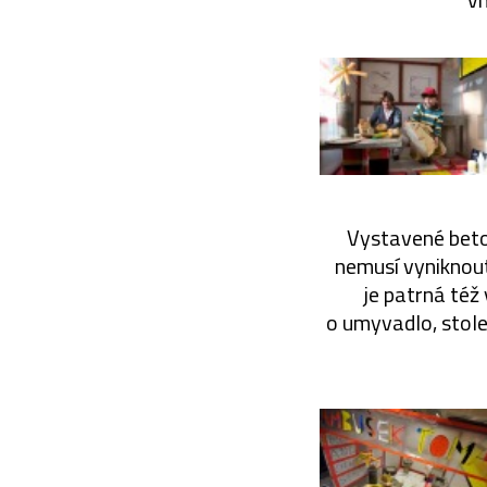
Vystavené beto
nemusí vyniknout
je patrná též
o umyvadlo, stole