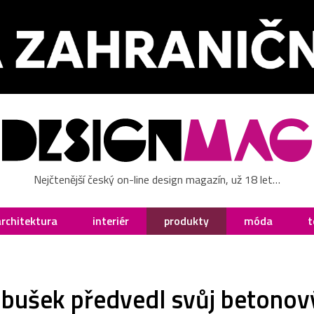
Nejčtenější český on-line design magazín, už 18 let…
architektura
interiér
produkty
móda
t
ušek předvedl svůj betonový