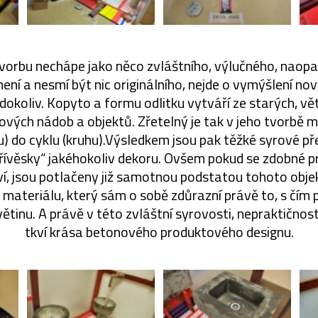
orbu nechápe jako něco zvláštního, výlučného, naopa
není a nesmí být nic originálního, nejde o vymýšlení no
kdokoliv. Kopyto a formu odlitku vytváří ze starých, vě
ových nádob a objektů. Zřetelný je tak v jeho tvorbě 
u) do cyklu (kruhu).Výsledkem jsou pak těžké syrové př
přívěsky“ jakéhokoliv dekoru. Ovšem pokud se zdobné p
ví, jsou potlačeny již samotnou podstatou tohoto obje
materiálu, který sám o sobě zdůrazní právě to, s čím p
ětinu. A právě v této zvláštní syrovosti, nepraktičnost
tkví krása betonového produktového designu.