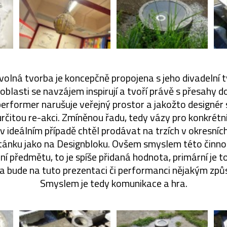
lná tvorba je koncepčně propojena s jeho divadelní t
oblasti se navzájem inspirují a tvoří právě s přesahy do
performer narušuje veřejný prostor a jakožto designér s
rčitou re-akci. Zmíněnou řadu, tedy vázy pro konkrétní
y v ideálním případě chtěl prodávat na trzích v okresníc
ánku jako na Designbloku. Ovšem smyslem této činnost
 předmětu, to je spíše přidaná hodnota, primární je to
 a bude na tuto prezentaci či performanci nějakým zp
Smyslem je tedy komunikace a hra.